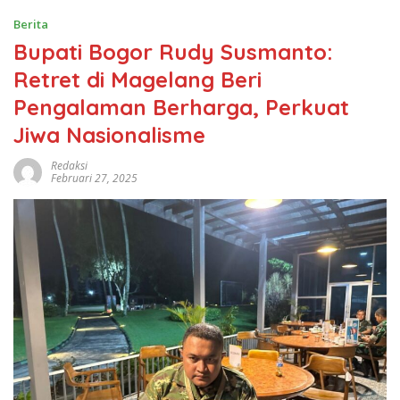
Berita
Bupati Bogor Rudy Susmanto:
Retret di Magelang Beri
Pengalaman Berharga, Perkuat
Jiwa Nasionalisme
Redaksi
Februari 27, 2025