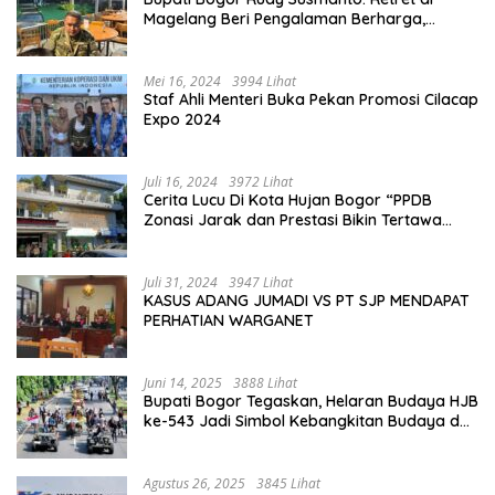
Magelang Beri Pengalaman Berharga,
Perkuat Jiwa Nasionalisme
Mei 16, 2024
3994 Lihat
Staf Ahli Menteri Buka Pekan Promosi Cilacap
Expo 2024
Juli 16, 2024
3972 Lihat
Cerita Lucu Di Kota Hujan Bogor “PPDB
Zonasi Jarak dan Prestasi Bikin Tertawa
Saja”
Juli 31, 2024
3947 Lihat
KASUS ADANG JUMADI VS PT SJP MENDAPAT
PERHATIAN WARGANET
Juni 14, 2025
3888 Lihat
Bupati Bogor Tegaskan, Helaran Budaya HJB
ke-543 Jadi Simbol Kebangkitan Budaya dan
Ekonomi Di Bumi Tegar Beriman
Agustus 26, 2025
3845 Lihat