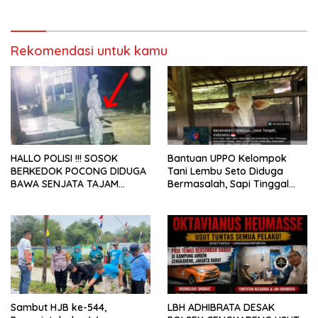
Energi
Rekomendasi untuk kamu
HALLO POLISI !!! SOSOK
Bantuan UPPO Kelompok
BERKEDOK POCONG DIDUGA
Tani Lembu Seto Diduga
BAWA SENJATA TAJAM
Bermasalah, Sapi Tinggal
RESAHKAN WARGA SEKITAR
Tiga Ekor
KAMPUS CURUP REJANG
LEBONG
Sambut HJB ke-544,
LBH ADHIBRATA DESAK