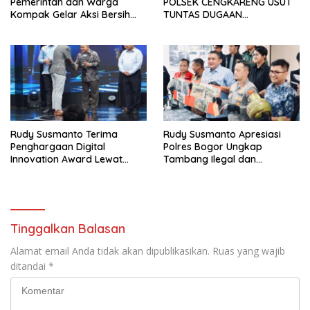
Pemerintah dan Warga
POLSEK CENGKARENG USUT
Kompak Gelar Aksi Bersih
TUNTAS DUGAAN
dan Tanam Ribuan Pohon di
PEMBUNUHAN OKTAVIANUS
Jonggol
HEUMASSE
Rudy Susmanto Terima
Rudy Susmanto Apresiasi
Penghargaan Digital
Polres Bogor Ungkap
Innovation Award Lewat
Tambang Ilegal dan
“Lapor Pak Bupati”
Penyalahgunaan Subsidi
Energi
Tinggalkan Balasan
Alamat email Anda tidak akan dipublikasikan.
Ruas yang wajib
ditandai
*