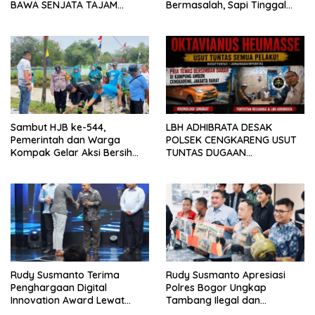
BAWA SENJATA TAJAM
Bermasalah, Sapi Tinggal
RESAHKAN WARGA SEKITAR
Tiga Ekor
KAMPUS CURUP REJANG
LEBONG
Sambut HJB ke-544,
LBH ADHIBRATA DESAK
Pemerintah dan Warga
POLSEK CENGKARENG USUT
Kompak Gelar Aksi Bersih
TUNTAS DUGAAN
dan Tanam Ribuan Pohon di
PEMBUNUHAN OKTAVIANUS
Jonggol
HEUMASSE
Rudy Susmanto Terima
Rudy Susmanto Apresiasi
Penghargaan Digital
Polres Bogor Ungkap
Innovation Award Lewat
Tambang Ilegal dan
“Lapor Pak Bupati”
Penyalahgunaan Subsidi