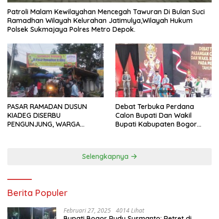
Patroli Malam Kewilayahan Mencegah Tawuran Di Bulan Suci
Ramadhan Wilayah Kelurahan Jatimulya,Wilayah Hukum
Polsek Sukmajaya Polres Metro Depok.
PASAR RAMADAN DUSUN
Debat Terbuka Perdana
KIADEG DISERBU
Calon Bupati Dan Wakil
PENGUNJUNG, WARGA
Bupati Kabupaten Bogor
ANTUSIAS BERBURU TAKJIL
2024, Paslon Katakan Visi
Dan Misi
Selengkapnya
Berita Populer
Februari 27, 2025
4014 Lihat
Bupati Bogor Rudy Susmanto: Retret di