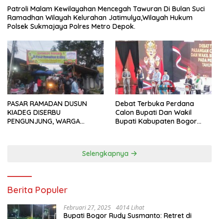
Patroli Malam Kewilayahan Mencegah Tawuran Di Bulan Suci
Ramadhan Wilayah Kelurahan Jatimulya,Wilayah Hukum
Polsek Sukmajaya Polres Metro Depok.
PASAR RAMADAN DUSUN
Debat Terbuka Perdana
KIADEG DISERBU
Calon Bupati Dan Wakil
PENGUNJUNG, WARGA
Bupati Kabupaten Bogor
ANTUSIAS BERBURU TAKJIL
2024, Paslon Katakan Visi
Dan Misi
Selengkapnya
Berita Populer
Februari 27, 2025
4014 Lihat
Bupati Bogor Rudy Susmanto: Retret di