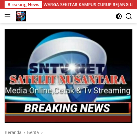
Langsung
AN WARGA SEKITAR KAMPUS CURUP REJANG LEBONG
Breaking News
Bant
ke
konten
Beranda
Berita