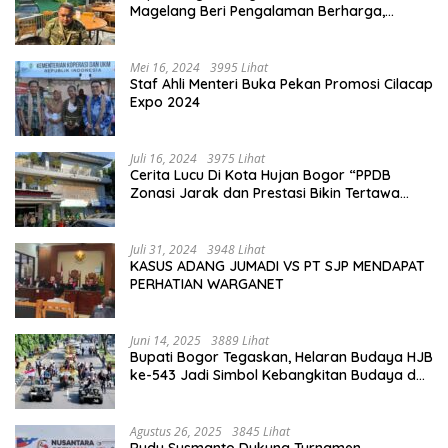
Magelang Beri Pengalaman Berharga,
Perkuat Jiwa Nasionalisme
Mei 16, 2024
3995 Lihat
Staf Ahli Menteri Buka Pekan Promosi Cilacap
Expo 2024
Juli 16, 2024
3975 Lihat
Cerita Lucu Di Kota Hujan Bogor “PPDB
Zonasi Jarak dan Prestasi Bikin Tertawa
Saja”
Juli 31, 2024
3948 Lihat
KASUS ADANG JUMADI VS PT SJP MENDAPAT
PERHATIAN WARGANET
Juni 14, 2025
3889 Lihat
Bupati Bogor Tegaskan, Helaran Budaya HJB
ke-543 Jadi Simbol Kebangkitan Budaya dan
Ekonomi Di Bumi Tegar Beriman
Agustus 26, 2025
3845 Lihat
Rudy Susmanto Dukung Turnamen