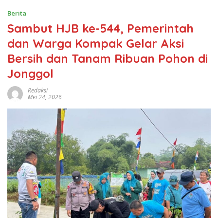
Berita
Sambut HJB ke-544, Pemerintah
dan Warga Kompak Gelar Aksi
Bersih dan Tanam Ribuan Pohon di
Jonggol
Redaksi
Mei 24, 2026