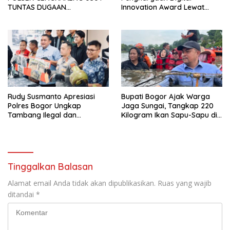
TUNTAS DUGAAN
Innovation Award Lewat
PEMBUNUHAN OKTAVIANUS
“Lapor Pak Bupati”
HEUMASSE
Rudy Susmanto Apresiasi
Bupati Bogor Ajak Warga
Polres Bogor Ungkap
Jaga Sungai, Tangkap 220
Tambang Ilegal dan
Kilogram Ikan Sapu-Sapu di
Penyalahgunaan Subsidi
Situ Citatah
Energi
Tinggalkan Balasan
Alamat email Anda tidak akan dipublikasikan.
Ruas yang wajib
ditandai
*