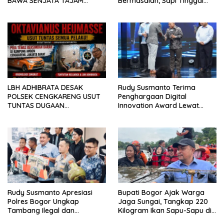
BAWA SENJATA TAJAM
Bermasalah, Sapi Tinggal
RESAHKAN WARGA SEKITAR
Tiga Ekor
KAMPUS CURUP REJANG
LEBONG
LBH ADHIBRATA DESAK
Rudy Susmanto Terima
POLSEK CENGKARENG USUT
Penghargaan Digital
TUNTAS DUGAAN
Innovation Award Lewat
PEMBUNUHAN OKTAVIANUS
“Lapor Pak Bupati”
HEUMASSE
Rudy Susmanto Apresiasi
Bupati Bogor Ajak Warga
Polres Bogor Ungkap
Jaga Sungai, Tangkap 220
Tambang Ilegal dan
Kilogram Ikan Sapu-Sapu di
Penyalahgunaan Subsidi
Situ Citatah