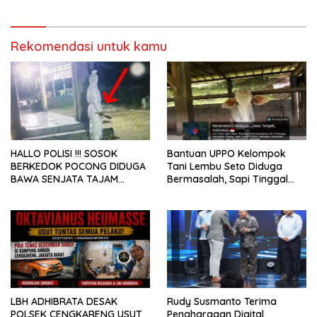
Energi
Rekomendasi untuk kamu
HALLO POLISI !!! SOSOK
Bantuan UPPO Kelompok
BERKEDOK POCONG DIDUGA
Tani Lembu Seto Diduga
BAWA SENJATA TAJAM
Bermasalah, Sapi Tinggal
RESAHKAN WARGA SEKITAR
Tiga Ekor
KAMPUS CURUP REJANG
LEBONG
LBH ADHIBRATA DESAK
Rudy Susmanto Terima
POLSEK CENGKARENG USUT
Penghargaan Digital