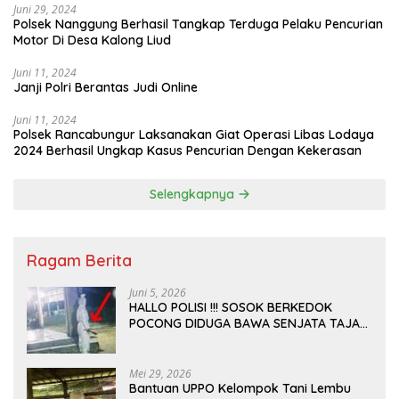
Juni 29, 2024
Polsek Nanggung Berhasil Tangkap Terduga Pelaku Pencurian
Motor Di Desa Kalong Liud
Juni 11, 2024
Janji Polri Berantas Judi Online
Juni 11, 2024
Polsek Rancabungur Laksanakan Giat Operasi Libas Lodaya
2024 Berhasil Ungkap Kasus Pencurian Dengan Kekerasan
Selengkapnya
Ragam Berita
Juni 5, 2026
HALLO POLISI !!! SOSOK BERKEDOK
POCONG DIDUGA BAWA SENJATA TAJAM
RESAHKAN WARGA SEKITAR KAMPUS
CURUP REJANG LEBONG
Mei 29, 2026
Bantuan UPPO Kelompok Tani Lembu