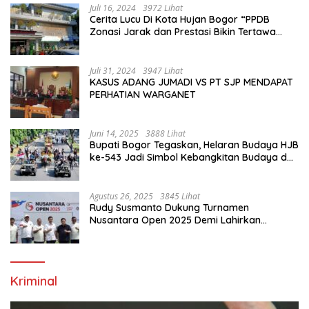
Juli 16, 2024
3972 Lihat
Cerita Lucu Di Kota Hujan Bogor “PPDB
Zonasi Jarak dan Prestasi Bikin Tertawa
Saja”
Juli 31, 2024
3947 Lihat
KASUS ADANG JUMADI VS PT SJP MENDAPAT
PERHATIAN WARGANET
Juni 14, 2025
3888 Lihat
Bupati Bogor Tegaskan, Helaran Budaya HJB
ke-543 Jadi Simbol Kebangkitan Budaya dan
Ekonomi Di Bumi Tegar Beriman
Agustus 26, 2025
3845 Lihat
Rudy Susmanto Dukung Turnamen
Nusantara Open 2025 Demi Lahirkan
Generasi Emas Sepak Bola Indonesia
Kriminal