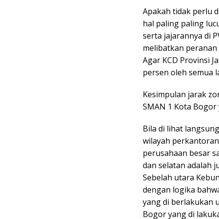
Apakah tidak perlu di
hal paling paling lu
serta jajarannya di 
melibatkan peranan B
Agar KCD Provinsi J
persen oleh semua l
Kesimpulan jarak zon
SMAN 1 Kota Bogor 
Bila di lihat langsu
wilayah perkantoran
perusahaan besar s
dan selatan adalah 
Sebelah utara Kebun
dengan logika bahwa
yang di berlakukan 
Bogor yang di lakuka