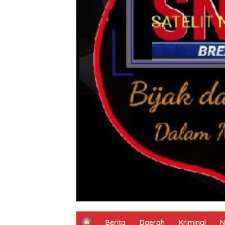
H
Berita
Daerah
Kriminal
N