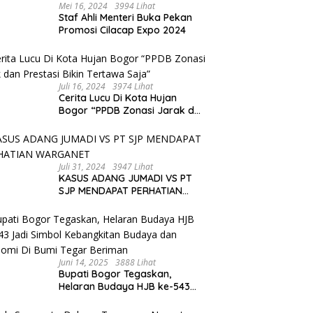
Mei 16, 2024
3994 Lihat
Staf Ahli Menteri Buka Pekan
Promosi Cilacap Expo 2024
Juli 16, 2024
3974 Lihat
Cerita Lucu Di Kota Hujan
Bogor “PPDB Zonasi Jarak dan
Prestasi Bikin Tertawa Saja”
Juli 31, 2024
3947 Lihat
KASUS ADANG JUMADI VS PT
SJP MENDAPAT PERHATIAN
WARGANET
Juni 14, 2025
3888 Lihat
Bupati Bogor Tegaskan,
Helaran Budaya HJB ke-543
Jadi Simbol Kebangkitan
Budaya dan Ekonomi Di Bumi