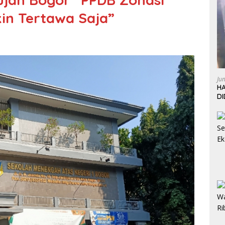
kin Tertawa Saja”
Ju
HA
D
W
L