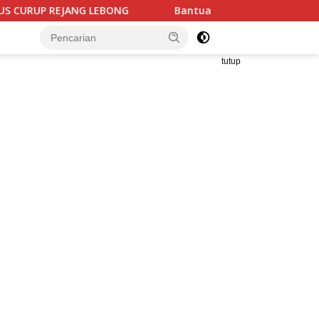
Bantuan UPPO Kelompok Tani Lembu Seto Diduga Bermasalah, 
tutup