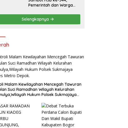
Sambut HJB ke-544,
Pemerintah dan Warga
Kompak Gelar Aksi Bersih
dan Tanam Ribuan Pohon
Selengkapnya
di Jonggol
erah
oli Malam Kewilayahan Mencegah Tawuran
ulan Suci Ramadhan Wilayah Kelurahan
mulya,Wilayah Hukum Polsek Sukmajaya
es Metro Depok.