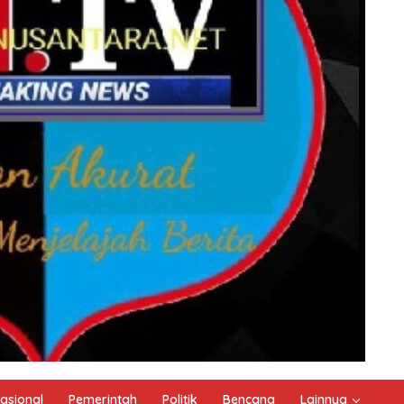
asional
Pemerintah
Politik
Bencana
Lainnya