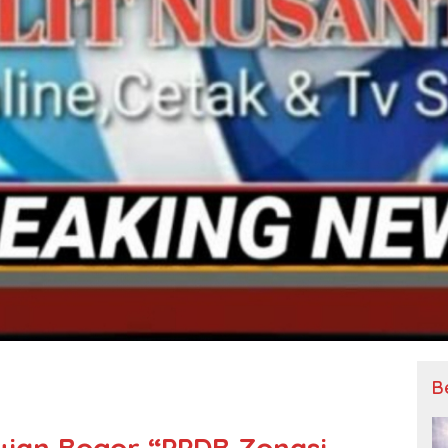
B
Hujan Bogor “PPDB Zonasi