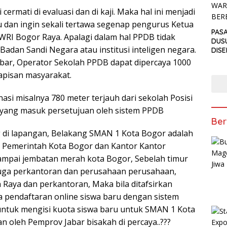
 cermati di evaluasi dan di kaji. Maka hal ini menjadi
cu dan ingin sekali tertawa segenap pengurus Ketua
PAS
PWRI Bogor Raya. Apalagi dalam hal PPDB tidak
DUS
adan Sandi Negara atau institusi inteligen negara.
DIS
PEN
abar, Operator Sekolah PPDB dapat dipercaya 1000
ANT
apisan masyarakat.
TAKJ
asi misalnya 780 meter terjauh dari sekolah Posisi
yang masuk persetujuan oleh sistem PPDB
Ber
ng di lapangan, Belakang SMAN 1 Kota Bogor adalah
 Pemerintah Kota Bogor dan Kantor Kantor
ampai jembatan merah kota Bogor, Sebelah timur
juga perkantoran dan perusahaan perusahaan,
 Raya dan perkantoran, Maka bila ditafsirkan
 pendaftaran online siswa baru dengan sistem
untuk mengisi kuota siswa baru untuk SMAN 1 Kota
n oleh Pemprov Jabar bisakah di percaya..???