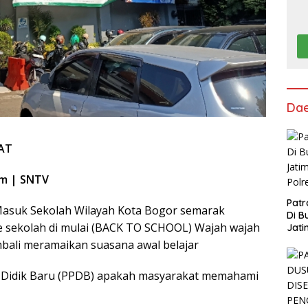
Da
AT
om | SNTV
Patr
Masuk Sekolah Wilayah Kota Bogor semarak
Di B
e sekolah di mulai (BACK TO SCHOOL) Wajah wajah
Jati
Polr
mbali meramaikan suasana awal belajar
 Didik Baru (PPDB) apakah masyarakat memahami