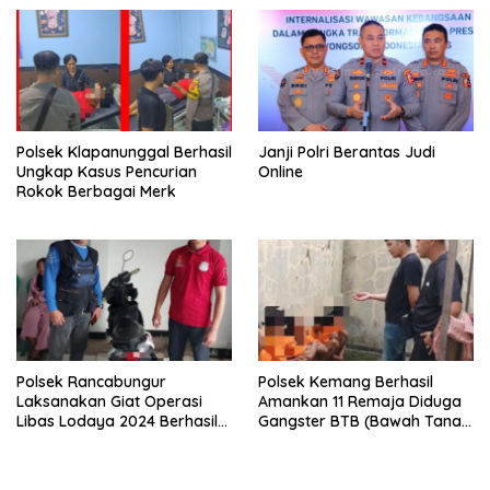
Jutaan Rupiah!
Polsek Klapanunggal Berhasil
Janji Polri Berantas Judi
Ungkap Kasus Pencurian
Online
Rokok Berbagai Merk
Polsek Rancabungur
Polsek Kemang Berhasil
Laksanakan Giat Operasi
Amankan 11 Remaja Diduga
Libas Lodaya 2024 Berhasil
Gangster BTB (Bawah Tanah
Ungkap Kasus Pencurian
Bogor)
Dengan Kekerasan