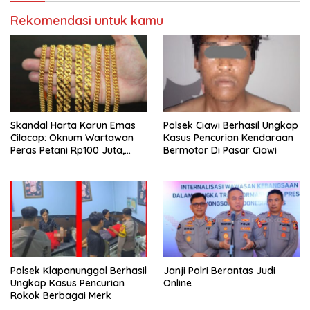
Rekomendasi untuk kamu
Skandal Harta Karun Emas
Polsek Ciawi Berhasil Ungkap
Cilacap: Oknum Wartawan
Kasus Pencurian Kendaraan
Peras Petani Rp100 Juta,
Bermotor Di Pasar Ciawi
Penadah Raup Untung
Jutaan Rupiah!
Polsek Klapanunggal Berhasil
Janji Polri Berantas Judi
Ungkap Kasus Pencurian
Online
Rokok Berbagai Merk