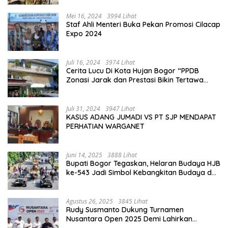
Mei 16, 2024
3994 Lihat
Staf Ahli Menteri Buka Pekan Promosi Cilacap
Expo 2024
Juli 16, 2024
3974 Lihat
Cerita Lucu Di Kota Hujan Bogor “PPDB
Zonasi Jarak dan Prestasi Bikin Tertawa
Saja”
Juli 31, 2024
3947 Lihat
KASUS ADANG JUMADI VS PT SJP MENDAPAT
PERHATIAN WARGANET
Juni 14, 2025
3888 Lihat
Bupati Bogor Tegaskan, Helaran Budaya HJB
ke-543 Jadi Simbol Kebangkitan Budaya dan
Ekonomi Di Bumi Tegar Beriman
Agustus 26, 2025
3845 Lihat
Rudy Susmanto Dukung Turnamen
Nusantara Open 2025 Demi Lahirkan