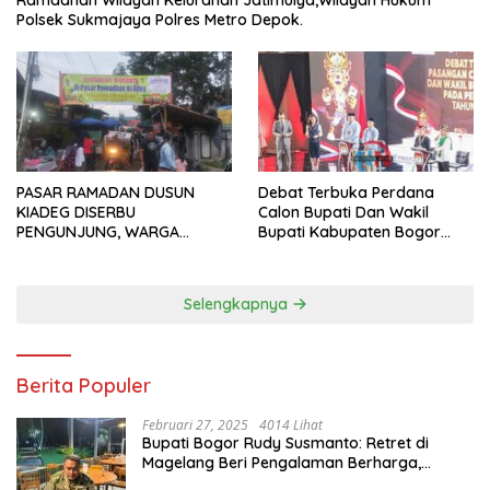
Polsek Sukmajaya Polres Metro Depok.
PASAR RAMADAN DUSUN
Debat Terbuka Perdana
KIADEG DISERBU
Calon Bupati Dan Wakil
PENGUNJUNG, WARGA
Bupati Kabupaten Bogor
ANTUSIAS BERBURU TAKJIL
2024, Paslon Katakan Visi
Dan Misi
Selengkapnya
Berita Populer
Februari 27, 2025
4014 Lihat
Bupati Bogor Rudy Susmanto: Retret di
Magelang Beri Pengalaman Berharga,
Perkuat Jiwa Nasionalisme