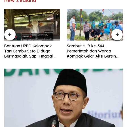
New Zealand
Bantuan UPPO Kelompok
Sambut HJB ke-544,
Tani Lembu Seto Diduga
Pemerintah dan Warga
Bermasalah, Sapi Tinggal
Kompak Gelar Aksi Bersih
Tiga Ekor
dan Tanam Ribuan Pohon di
Jonggol