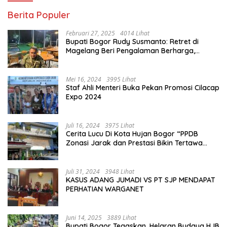
Berita Populer
Februari 27, 2025
4014 Lihat
Bupati Bogor Rudy Susmanto: Retret di
Magelang Beri Pengalaman Berharga,
Perkuat Jiwa Nasionalisme
Mei 16, 2024
3995 Lihat
Staf Ahli Menteri Buka Pekan Promosi Cilacap
Expo 2024
Juli 16, 2024
3975 Lihat
Cerita Lucu Di Kota Hujan Bogor “PPDB
Zonasi Jarak dan Prestasi Bikin Tertawa
Saja”
Juli 31, 2024
3948 Lihat
KASUS ADANG JUMADI VS PT SJP MENDAPAT
PERHATIAN WARGANET
Juni 14, 2025
3889 Lihat
Bupati Bogor Tegaskan, Helaran Budaya HJB