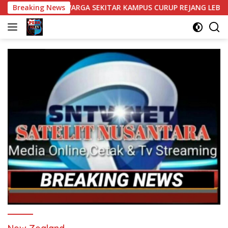
Langsung
SAHKAN WARGA SEKITAR KAMPUS CURUP REJANG LEBONG
Breaking News
ke
konten