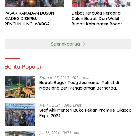
PASAR RAMADAN DUSUN
Debat Terbuka Perdana
KIADEG DISERBU
Calon Bupati Dan Wakil
PENGUNJUNG, WARGA
Bupati Kabupaten Bogor
ANTUSIAS BERBURU TAKJIL
2024, Paslon Katakan Visi
Dan Misi
Selengkapnya
Berita Populer
Februari 27, 2025
4014 Lihat
Bupati Bogor Rudy Susmanto: Retret di
Magelang Beri Pengalaman Berharga,
Perkuat Jiwa Nasionalisme
Mei 16, 2024
3995 Lihat
Staf Ahli Menteri Buka Pekan Promosi Cilacap
Expo 2024
Juli 16, 2024
3975 Lihat