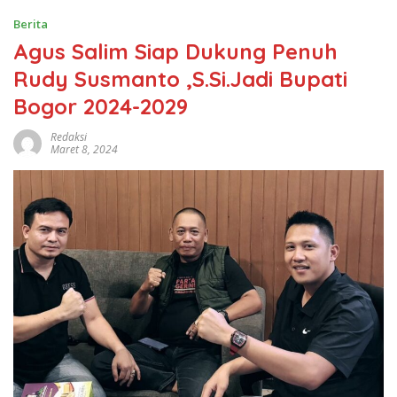
Berita
Agus Salim Siap Dukung Penuh
Rudy Susmanto ,S.Si.Jadi Bupati
Bogor 2024-2029
Redaksi
Maret 8, 2024