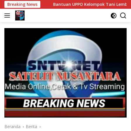
Langsung
Breaking News
Bantuan UPPO Kelompok Tani Lembu Seto Diduga Bermasala
ke
konten
Beranda
Berita