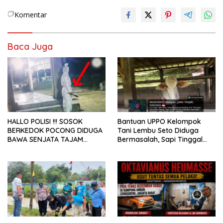
Komentar
Baca Juga
HALLO POLISI !!! SOSOK
Bantuan UPPO Kelompok
BERKEDOK POCONG DIDUGA
Tani Lembu Seto Diduga
BAWA SENJATA TAJAM
Bermasalah, Sapi Tinggal
RESAHKAN WARGA SEKITAR
Tiga Ekor
KAMPUS CURUP REJANG
LEBONG