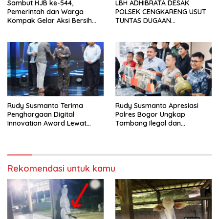
Sambut HJB ke-544,
LBH ADHIBRATA DESAK
Pemerintah dan Warga
POLSEK CENGKARENG USUT
Kompak Gelar Aksi Bersih
TUNTAS DUGAAN
dan Tanam Ribuan Pohon di
PEMBUNUHAN OKTAVIANUS
Jonggol
HEUMASSE
Rudy Susmanto Terima
Rudy Susmanto Apresiasi
Penghargaan Digital
Polres Bogor Ungkap
Innovation Award Lewat
Tambang Ilegal dan
“Lapor Pak Bupati”
Penyalahgunaan Subsidi
Energi
Rekomendasi untuk kamu