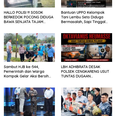
HALLO POLISI !!! SOSOK
Bantuan UPPO Kelompok
BERKEDOK POCONG DIDUGA
Tani Lembu Seto Diduga
BAWA SENJATA TAJAM
Bermasalah, Sapi Tinggal
RESAHKAN WARGA SEKITAR
Tiga Ekor
KAMPUS CURUP REJANG
LEBONG
Sambut HJB ke-544,
LBH ADHIBRATA DESAK
Pemerintah dan Warga
POLSEK CENGKARENG USUT
Kompak Gelar Aksi Bersih
TUNTAS DUGAAN
dan Tanam Ribuan Pohon di
PEMBUNUHAN OKTAVIANUS
Jonggol
HEUMASSE