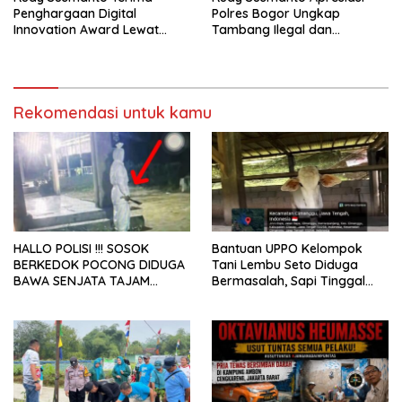
Penghargaan Digital
Polres Bogor Ungkap
Innovation Award Lewat
Tambang Ilegal dan
“Lapor Pak Bupati”
Penyalahgunaan Subsidi
Energi
Rekomendasi untuk kamu
HALLO POLISI !!! SOSOK
Bantuan UPPO Kelompok
BERKEDOK POCONG DIDUGA
Tani Lembu Seto Diduga
BAWA SENJATA TAJAM
Bermasalah, Sapi Tinggal
RESAHKAN WARGA SEKITAR
Tiga Ekor
KAMPUS CURUP REJANG
LEBONG