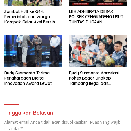
Sambut HJB ke-544,
LBH ADHIBRATA DESAK
Pemerintah dan Warga
POLSEK CENGKARENG USUT
Kompak Gelar Aksi Bersih
TUNTAS DUGAAN
dan Tanam Ribuan Pohon di
PEMBUNUHAN OKTAVIANUS
Jonggol
HEUMASSE
Rudy Susmanto Terima
Rudy Susmanto Apresiasi
Penghargaan Digital
Polres Bogor Ungkap
Innovation Award Lewat
Tambang Ilegal dan
“Lapor Pak Bupati”
Penyalahgunaan Subsidi
Energi
Tinggalkan Balasan
Alamat email Anda tidak akan dipublikasikan.
Ruas yang wajib
ditandai
*