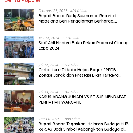
Berita Populer
Februari 27, 2025
4014 Lihat
Bupati Bogor Rudy Susmanto: Retret di
Magelang Beri Pengalaman Berharga,
Perkuat Jiwa Nasionalisme
Mei 16, 2024
3994 Lihat
Staf Ahli Menteri Buka Pekan Promosi Cilacap
Expo 2024
Juli 16, 2024
3972 Lihat
Cerita Lucu Di Kota Hujan Bogor “PPDB
Zonasi Jarak dan Prestasi Bikin Tertawa
Saja”
Juli 31, 2024
3947 Lihat
KASUS ADANG JUMADI VS PT SJP MENDAPAT
PERHATIAN WARGANET
Juni 14, 2025
3888 Lihat
Bupati Bogor Tegaskan, Helaran Budaya HJB
ke-543 Jadi Simbol Kebangkitan Budaya dan