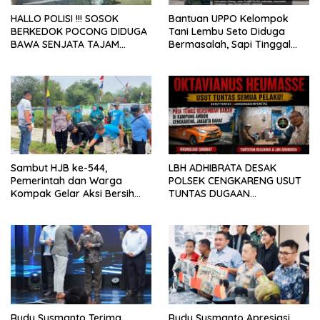
HALLO POLISI !!! SOSOK
Bantuan UPPO Kelompok
BERKEDOK POCONG DIDUGA
Tani Lembu Seto Diduga
BAWA SENJATA TAJAM
Bermasalah, Sapi Tinggal
RESAHKAN WARGA SEKITAR
Tiga Ekor
KAMPUS CURUP REJANG
LEBONG
Sambut HJB ke-544,
LBH ADHIBRATA DESAK
Pemerintah dan Warga
POLSEK CENGKARENG USUT
Kompak Gelar Aksi Bersih
TUNTAS DUGAAN
dan Tanam Ribuan Pohon di
PEMBUNUHAN OKTAVIANUS
Jonggol
HEUMASSE
Rudy Susmanto Terima
Rudy Susmanto Apresiasi