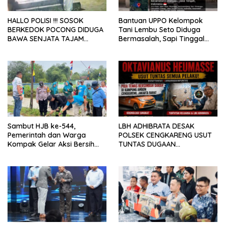
HALLO POLISI !!! SOSOK
Bantuan UPPO Kelompok
BERKEDOK POCONG DIDUGA
Tani Lembu Seto Diduga
BAWA SENJATA TAJAM
Bermasalah, Sapi Tinggal
RESAHKAN WARGA SEKITAR
Tiga Ekor
KAMPUS CURUP REJANG
LEBONG
Sambut HJB ke-544,
LBH ADHIBRATA DESAK
Pemerintah dan Warga
POLSEK CENGKARENG USUT
Kompak Gelar Aksi Bersih
TUNTAS DUGAAN
dan Tanam Ribuan Pohon di
PEMBUNUHAN OKTAVIANUS
Jonggol
HEUMASSE