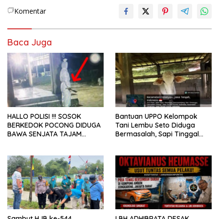
Komentar
Baca Juga
HALLO POLISI !!! SOSOK
Bantuan UPPO Kelompok
BERKEDOK POCONG DIDUGA
Tani Lembu Seto Diduga
BAWA SENJATA TAJAM
Bermasalah, Sapi Tinggal
RESAHKAN WARGA SEKITAR
Tiga Ekor
KAMPUS CURUP REJANG
LEBONG
Sambut HJB ke-544,
LBH ADHIBRATA DESAK