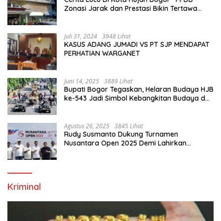
Zonasi Jarak dan Prestasi Bikin Tertawa
Saja”
Juli 31, 2024
3948 Lihat
KASUS ADANG JUMADI VS PT SJP MENDAPAT
PERHATIAN WARGANET
Juni 14, 2025
3889 Lihat
Bupati Bogor Tegaskan, Helaran Budaya HJB
ke-543 Jadi Simbol Kebangkitan Budaya dan
Ekonomi Di Bumi Tegar Beriman
Agustus 26, 2025
3845 Lihat
Rudy Susmanto Dukung Turnamen
Nusantara Open 2025 Demi Lahirkan
Generasi Emas Sepak Bola Indonesia
Kriminal