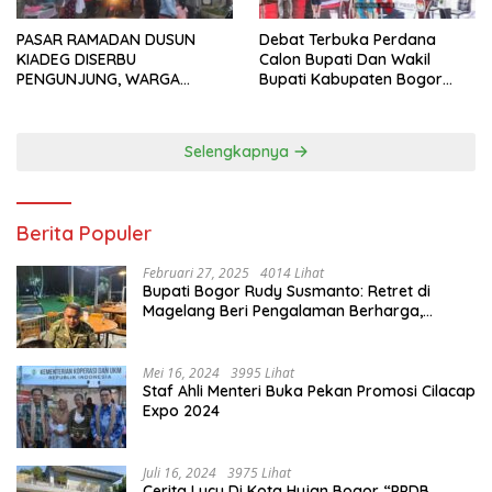
PASAR RAMADAN DUSUN
Debat Terbuka Perdana
KIADEG DISERBU
Calon Bupati Dan Wakil
PENGUNJUNG, WARGA
Bupati Kabupaten Bogor
ANTUSIAS BERBURU TAKJIL
2024, Paslon Katakan Visi
Dan Misi
Selengkapnya
Berita Populer
Februari 27, 2025
4014 Lihat
Bupati Bogor Rudy Susmanto: Retret di
Magelang Beri Pengalaman Berharga,
Perkuat Jiwa Nasionalisme
Mei 16, 2024
3995 Lihat
Staf Ahli Menteri Buka Pekan Promosi Cilacap
Expo 2024
Juli 16, 2024
3975 Lihat
Cerita Lucu Di Kota Hujan Bogor “PPDB