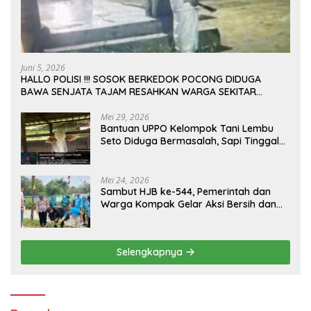
Juni 5, 2026
HALLO POLISI !!! SOSOK BERKEDOK POCONG DIDUGA
BAWA SENJATA TAJAM RESAHKAN WARGA SEKITAR
KAMPUS CURUP REJANG LEBONG
Mei 29, 2026
Bantuan UPPO Kelompok Tani Lembu
Seto Diduga Bermasalah, Sapi Tinggal
Tiga Ekor
Mei 24, 2026
Sambut HJB ke-544, Pemerintah dan
Warga Kompak Gelar Aksi Bersih dan
Tanam Ribuan Pohon di Jonggol
Selengkapnya