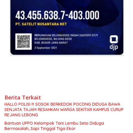
Berita Terkait
HALLO POLISI !!! SOSOK BERKEDOK POCONG DIDUGA BAWA
SENJATA TAJAM RESAHKAN WARGA SEKITAR KAMPUS CURUP
REJANG LEBONG
Bantuan UPPO Kelompok Tani Lembu Seto Diduga
Bermasalah, Sapi Tinggal Tiga Ekor