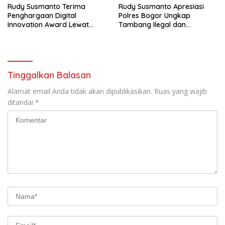
Rudy Susmanto Terima
Rudy Susmanto Apresiasi
Penghargaan Digital
Polres Bogor Ungkap
Innovation Award Lewat
Tambang Ilegal dan
“Lapor Pak Bupati”
Penyalahgunaan Subsidi
Energi
Tinggalkan Balasan
Alamat email Anda tidak akan dipublikasikan.
Ruas yang wajib
ditandai
*