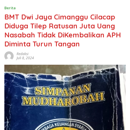
Berita
BMT Dwi Jaya Cimanggu Cilacap
Diduga Tilep Ratusan Juta Uang
Nasabah Tidak DiKembalikan APH
Diminta Turun Tangan
Redaksi
Juli 8, 2024