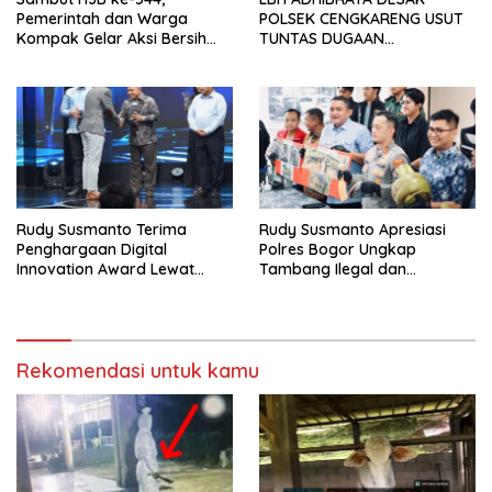
Pemerintah dan Warga
POLSEK CENGKARENG USUT
Kompak Gelar Aksi Bersih
TUNTAS DUGAAN
dan Tanam Ribuan Pohon di
PEMBUNUHAN OKTAVIANUS
Jonggol
HEUMASSE
Rudy Susmanto Terima
Rudy Susmanto Apresiasi
Penghargaan Digital
Polres Bogor Ungkap
Innovation Award Lewat
Tambang Ilegal dan
“Lapor Pak Bupati”
Penyalahgunaan Subsidi
Energi
Rekomendasi untuk kamu