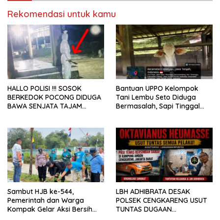
Rekomendasi untuk kamu
HALLO POLISI !!! SOSOK
Bantuan UPPO Kelompok
BERKEDOK POCONG DIDUGA
Tani Lembu Seto Diduga
BAWA SENJATA TAJAM
Bermasalah, Sapi Tinggal
RESAHKAN WARGA SEKITAR
Tiga Ekor
KAMPUS CURUP REJANG
LEBONG
Sambut HJB ke-544,
LBH ADHIBRATA DESAK
Pemerintah dan Warga
POLSEK CENGKARENG USUT
Kompak Gelar Aksi Bersih
TUNTAS DUGAAN
dan Tanam Ribuan Pohon di
PEMBUNUHAN OKTAVIANUS