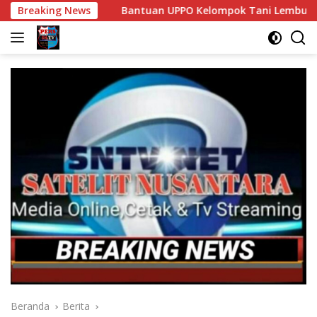
Langsung
Breaking News
Bantuan UPPO Kelompok Tani Lembu Seto Diduga Bermasal
ke
konten
Beranda
Berita