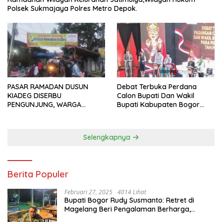
Polsek Sukmajaya Polres Metro Depok.
PASAR RAMADAN DUSUN
Debat Terbuka Perdana
KIADEG DISERBU
Calon Bupati Dan Wakil
PENGUNJUNG, WARGA
Bupati Kabupaten Bogor
ANTUSIAS BERBURU TAKJIL
2024, Paslon Katakan Visi
Dan Misi
Selengkapnya
Berita Populer
Februari 27, 2025
4014 Lihat
Bupati Bogor Rudy Susmanto: Retret di
Magelang Beri Pengalaman Berharga,
Perkuat Jiwa Nasionalisme