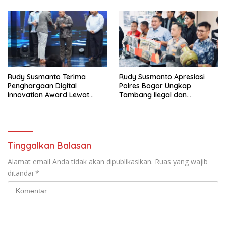
Jonggol
HEUMASSE
Rudy Susmanto Terima
Rudy Susmanto Apresiasi
Penghargaan Digital
Polres Bogor Ungkap
Innovation Award Lewat
Tambang Ilegal dan
“Lapor Pak Bupati”
Penyalahgunaan Subsidi
Energi
Tinggalkan Balasan
Alamat email Anda tidak akan dipublikasikan.
Ruas yang wajib
ditandai
*