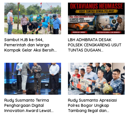
KAMPUS CURUP REJANG
LEBONG
Sambut HJB ke-544,
LBH ADHIBRATA DESAK
Pemerintah dan Warga
POLSEK CENGKARENG USUT
Kompak Gelar Aksi Bersih
TUNTAS DUGAAN
dan Tanam Ribuan Pohon di
PEMBUNUHAN OKTAVIANUS
Jonggol
HEUMASSE
Rudy Susmanto Terima
Rudy Susmanto Apresiasi
Penghargaan Digital
Polres Bogor Ungkap
Innovation Award Lewat
Tambang Ilegal dan
“Lapor Pak Bupati”
Penyalahgunaan Subsidi
Energi