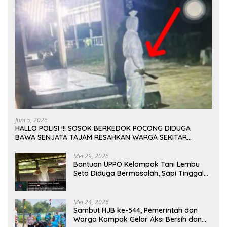
Juni 5, 2026
HALLO POLISI !!! SOSOK BERKEDOK POCONG DIDUGA
BAWA SENJATA TAJAM RESAHKAN WARGA SEKITAR
KAMPUS CURUP REJANG LEBONG
Mei 29, 2026
Bantuan UPPO Kelompok Tani Lembu
Seto Diduga Bermasalah, Sapi Tinggal
Tiga Ekor
Mei 24, 2026
Sambut HJB ke-544, Pemerintah dan
Warga Kompak Gelar Aksi Bersih dan