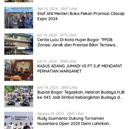
Mei 16, 2024
3997 Lihat
Staf Ahli Menteri Buka Pekan Promosi Cilacap
Expo 2024
Juli 16, 2024
3975 Lihat
Cerita Lucu Di Kota Hujan Bogor “PPDB
Zonasi Jarak dan Prestasi Bikin Tertawa
Saja”
Juli 31, 2024
3948 Lihat
KASUS ADANG JUMADI VS PT SJP MENDAPAT
PERHATIAN WARGANET
Juni 14, 2025
3889 Lihat
Bupati Bogor Tegaskan, Helaran Budaya HJB
ke-543 Jadi Simbol Kebangkitan Budaya dan
Ekonomi Di Bumi Tegar Beriman
Agustus 26, 2025
3845 Lihat
Rudy Susmanto Dukung Turnamen
Nusantara Open 2025 Demi Lahirkan
Generasi Emas Sepak Bola Indonesia