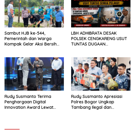
Sambut HJB ke-544,
LBH ADHIBRATA DESAK
Pemerintah dan Warga
POLSEK CENGKARENG USUT
Kompak Gelar Aksi Bersih
TUNTAS DUGAAN
dan Tanam Ribuan Pohon di
PEMBUNUHAN OKTAVIANUS
Jonggol
HEUMASSE
Rudy Susmanto Terima
Rudy Susmanto Apresiasi
Penghargaan Digital
Polres Bogor Ungkap
Innovation Award Lewat
Tambang Ilegal dan
“Lapor Pak Bupati”
Penyalahgunaan Subsidi
Energi