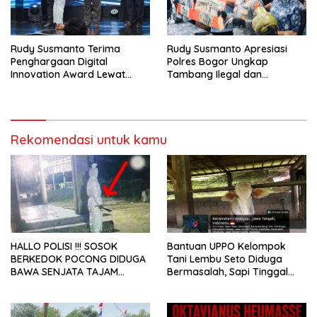
Rudy Susmanto Terima
Rudy Susmanto Apresiasi
Penghargaan Digital
Polres Bogor Ungkap
Innovation Award Lewat
Tambang Ilegal dan
“Lapor Pak Bupati”
Penyalahgunaan Subsidi
Energi
Rekomendasi untuk kamu
HALLO POLISI !!! SOSOK
Bantuan UPPO Kelompok
BERKEDOK POCONG DIDUGA
Tani Lembu Seto Diduga
BAWA SENJATA TAJAM
Bermasalah, Sapi Tinggal
RESAHKAN WARGA SEKITAR
Tiga Ekor
KAMPUS CURUP REJANG
LEBONG