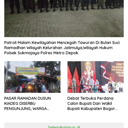
Patroli Malam Kewilayahan Mencegah Tawuran Di Bulan Suci
Ramadhan Wilayah Kelurahan Jatimulya,Wilayah Hukum
Polsek Sukmajaya Polres Metro Depok.
PASAR RAMADAN DUSUN
Debat Terbuka Perdana
KIADEG DISERBU
Calon Bupati Dan Wakil
PENGUNJUNG, WARGA
Bupati Kabupaten Bogor
ANTUSIAS BERBURU TAKJIL
2024, Paslon Katakan Visi
Dan Misi
Selengkapnya