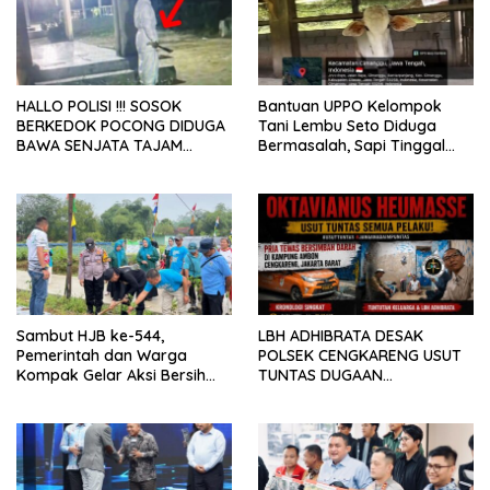
HALLO POLISI !!! SOSOK
Bantuan UPPO Kelompok
BERKEDOK POCONG DIDUGA
Tani Lembu Seto Diduga
BAWA SENJATA TAJAM
Bermasalah, Sapi Tinggal
RESAHKAN WARGA SEKITAR
Tiga Ekor
KAMPUS CURUP REJANG
LEBONG
Sambut HJB ke-544,
LBH ADHIBRATA DESAK
Pemerintah dan Warga
POLSEK CENGKARENG USUT
Kompak Gelar Aksi Bersih
TUNTAS DUGAAN
dan Tanam Ribuan Pohon di
PEMBUNUHAN OKTAVIANUS
Jonggol
HEUMASSE