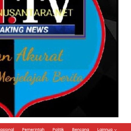
asional
Pemerintah
Politik
Bencana
Lainnya