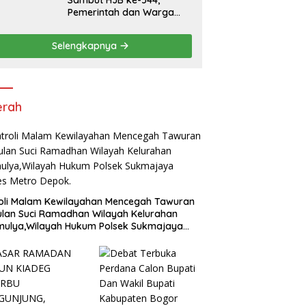
Sambut HJB ke-544,
Pemerintah dan Warga
Kompak Gelar Aksi Bersih
dan Tanam Ribuan Pohon
Selengkapnya
di Jonggol
erah
oli Malam Kewilayahan Mencegah Tawuran
ulan Suci Ramadhan Wilayah Kelurahan
mulya,Wilayah Hukum Polsek Sukmajaya
es Metro Depok.