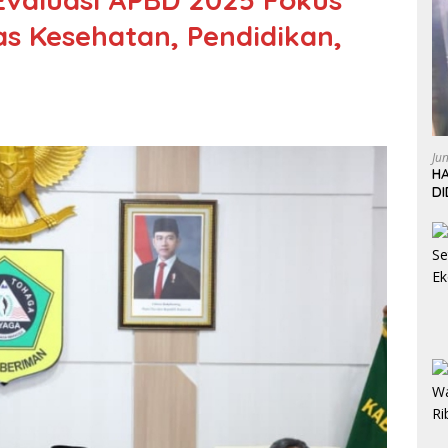
as Kesehatan, Pendidikan,
Ju
HA
D
W
L