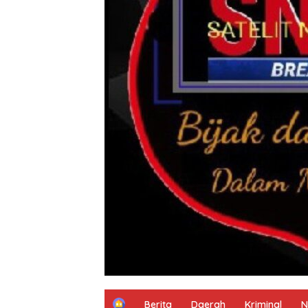
H
Berita
Daerah
Kriminal
N