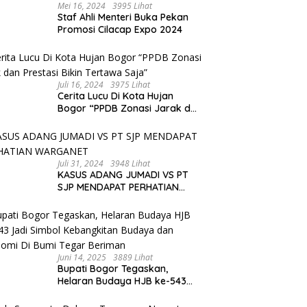
Mei 16, 2024
3995 Lihat
Staf Ahli Menteri Buka Pekan
Promosi Cilacap Expo 2024
Juli 16, 2024
3975 Lihat
Cerita Lucu Di Kota Hujan
Bogor “PPDB Zonasi Jarak dan
Prestasi Bikin Tertawa Saja”
Juli 31, 2024
3948 Lihat
KASUS ADANG JUMADI VS PT
SJP MENDAPAT PERHATIAN
WARGANET
Juni 14, 2025
3889 Lihat
Bupati Bogor Tegaskan,
Helaran Budaya HJB ke-543
Jadi Simbol Kebangkitan
Budaya dan Ekonomi Di Bumi