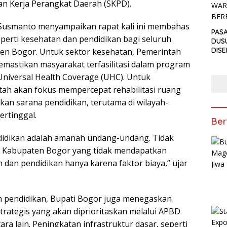
an Kerja Perangkat Daerah (SKPD).
 Susmanto menyampaikan rapat kali ini membahas
PAS
eperti kesehatan dan pendidikan bagi seluruh
DUS
DIS
en Bogor. Untuk sektor kesehatan, Pemerintah
PEN
astikan masyarakat terfasilitasi dalam program
ANT
Universal Health Coverage (UHC). Untuk
TAKJ
tah akan fokus mempercepat rehabilitasi ruang
kan sarana pendidikan, terutama di wilayah-
ertinggal.
Ber
didikan adalah amanah undang-undang. Tidak
ga Kabupaten Bogor yang tidak mendapatkan
 dan pendidikan hanya karena faktor biaya,” ujar
n pendidikan, Bupati Bogor juga menegaskan
rategis yang akan diprioritaskan melalui APBD
ra lain. Peningkatan infrastruktur dasar, seperti