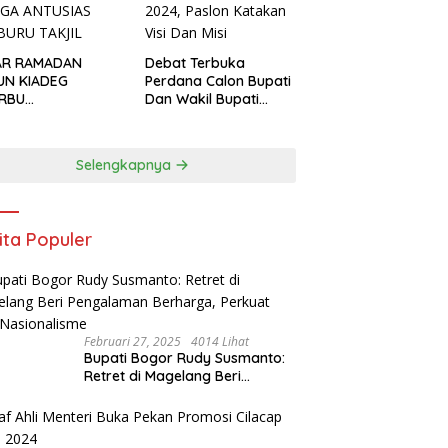
AR RAMADAN
Debat Terbuka
UN KIADEG
Perdana Calon Bupati
ERBU
Dan Wakil Bupati
GUNJUNG, WARGA
Kabupaten Bogor
USIAS BERBURU
2024, Paslon Katakan
IL
Visi Dan Misi
Selengkapnya
ita Populer
Februari 27, 2025
4014 Lihat
Bupati Bogor Rudy Susmanto:
Retret di Magelang Beri
Pengalaman Berharga, Perkuat
Jiwa Nasionalisme