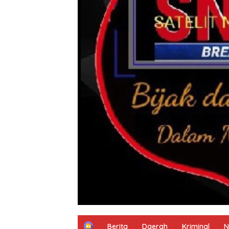
H
Berita
Daerah
Kriminal
N