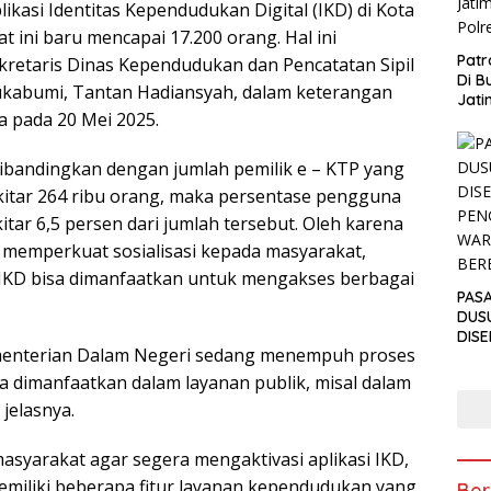
kasi Identitas Kependudukan Digital (IKD) di Kota
 ini baru mencapai 17.200 orang. Hal ini
Patr
kretaris Dinas Kependudukan dan Pencatatan Sipil
Di B
Sukabumi, Tantan Hadiansyah, dalam keterangan
Jati
 pada 20 Mei 2025.
Polr
 dibandingkan dengan jumlah pemilik e – KTP yang
ekitar 264 ribu orang, maka persentase pengguna
kitar 6,5 persen dari jumlah tersebut. Oleh karena
s memperkuat sosialisasi kepada masyarakat,
IKD bisa dimanfaatkan untuk mengakses berbagai
PAS
DUS
DIS
ementerian Dalam Negeri sedang menempuh proses
PEN
ANT
sa dimanfaatkan dalam layanan publik, misal dalam
TAKJ
jelasnya.
syarakat agar segera mengaktivasi aplikasi IKD,
memiliki beberapa fitur layanan kependudukan yang
Ber