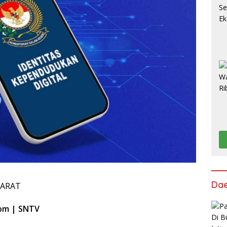
Da
BARAT
com | SNTV