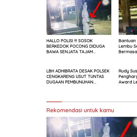
Bantuan
HALLO POLISI !!! SOSOK
Lembu S
BERKEDOK POCONG DIDUGA
Bermasal
BAWA SENJATA TAJAM
Ekor
RESAHKAN WARGA SEKITAR
KAMPUS CURUP REJANG
LEBONG
LBH ADHIBRATA DESAK POLSEK
Rudy Su
CENGKARENG USUT TUNTAS
Pengharg
DUGAAN PEMBUNUHAN
Award L
OKTAVIANUS HEUMASSE
Bupati”
Rekomendasi untuk kamu