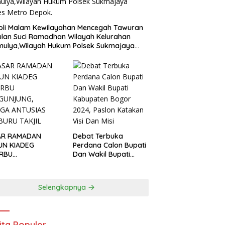
oli Malam Kewilayahan Mencegah Tawuran
ulan Suci Ramadhan Wilayah Kelurahan
mulya,Wilayah Hukum Polsek Sukmajaya
es Metro Depok.
AR RAMADAN
Debat Terbuka
UN KIADEG
Perdana Calon Bupati
ERBU
Dan Wakil Bupati
GUNJUNG, WARGA
Kabupaten Bogor
USIAS BERBURU
2024, Paslon Katakan
IL
Visi Dan Misi
Selengkapnya
ita Populer