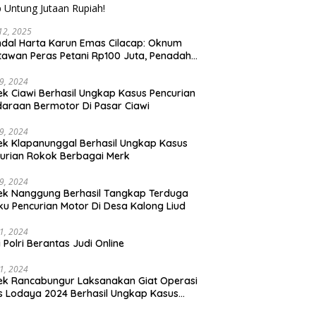
 12, 2025
dal Harta Karun Emas Cilacap: Oknum
awan Peras Petani Rp100 Juta, Penadah
 Untung Jutaan Rupiah!
29, 2024
ek Ciawi Berhasil Ungkap Kasus Pencurian
araan Bermotor Di Pasar Ciawi
29, 2024
ek Klapanunggal Berhasil Ungkap Kasus
urian Rokok Berbagai Merk
29, 2024
ek Nanggung Berhasil Tangkap Terduga
ku Pencurian Motor Di Desa Kalong Liud
11, 2024
i Polri Berantas Judi Online
11, 2024
ek Rancabungur Laksanakan Giat Operasi
s Lodaya 2024 Berhasil Ungkap Kasus
urian Dengan Kekerasan