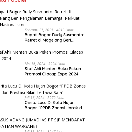
Februari 27, 2025
4013 Lihat
Bupati Bogor Rudy Susmanto:
Retret di Magelang Beri
Pengalaman Berharga, Perkuat
Jiwa Nasionalisme
Mei 16, 2024
3994 Lihat
Staf Ahli Menteri Buka Pekan
Promosi Cilacap Expo 2024
Juli 16, 2024
3972 Lihat
Cerita Lucu Di Kota Hujan
Bogor “PPDB Zonasi Jarak dan
Prestasi Bikin Tertawa Saja”
Juli 31, 2024
3947 Lihat