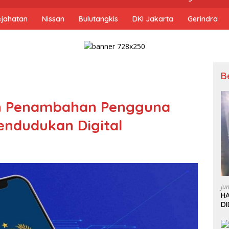
ejahatan
Nissan
Bulutangkis
DKI Jakarta
Gerindra
B
an Penambahan Pengguna
pendudukan Digital
Ju
HA
D
W
L