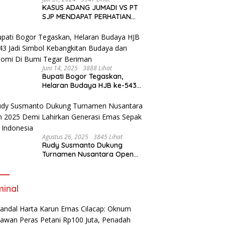
KASUS ADANG JUMADI VS PT
SJP MENDAPAT PERHATIAN
WARGANET
Juni 14, 2025
3888 Lihat
Bupati Bogor Tegaskan,
Helaran Budaya HJB ke-543
Jadi Simbol Kebangkitan
Budaya dan Ekonomi Di Bumi
Tegar Beriman
Agustus 26, 2025
3845 Lihat
Rudy Susmanto Dukung
Turnamen Nusantara Open
2025 Demi Lahirkan Generasi
Emas Sepak Bola Indonesia
minal