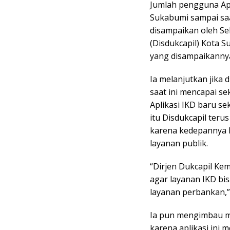
Jumlah pengguna Apli
Sukabumi sampai saat
disampaikan oleh Se
(Disdukcapil) Kota 
yang disampaikannya
Ia melanjutkan jika
saat ini mencapai s
Aplikasi IKD baru se
itu Disdukcapil teru
karena kedepannya 
layanan publik.
“Dirjen Dukcapil K
agar layanan IKD bi
layanan perbankan,” 
Ia pun mengimbau ma
karena aplikasi ini 