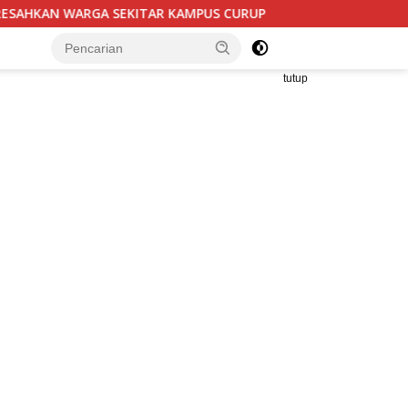
 KAMPUS CURUP REJANG LEBONG
Bantuan UPPO Kelompok
tutup