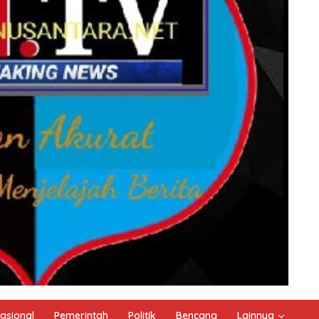
asional
Pemerintah
Politik
Bencana
Lainnya