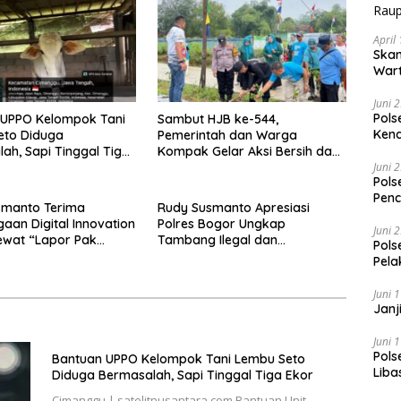
April
Skan
Wart
Raup
Juni 
Pols
 UPPO Kelompok Tani
Sambut HJB ke-544,
Kend
eto Diduga
Pemerintah dan Warga
ah, Sapi Tinggal Tiga
Kompak Gelar Aksi Bersih dan
Tanam Ribuan Pohon di
Juni 
Pols
Jonggol
Penc
smanto Terima
Rudy Susmanto Apresiasi
aan Digital Innovation
Polres Bogor Ungkap
Juni 
ewat “Lapor Pak
Tambang Ilegal dan
Pols
Penyalahgunaan Subsidi Energi
Pela
Juni 
Janj
Juni 
Pols
Bantuan UPPO Kelompok Tani Lembu Seto
Liba
Diduga Bermasalah, Sapi Tinggal Tiga Ekor
Penc
Cimanggu | satelitnusantara.com Bantuan Unit