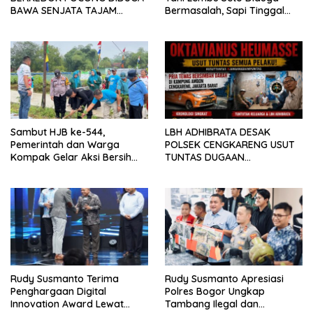
BAWA SENJATA TAJAM
Bermasalah, Sapi Tinggal
RESAHKAN WARGA SEKITAR
Tiga Ekor
KAMPUS CURUP REJANG
LEBONG
Sambut HJB ke-544,
LBH ADHIBRATA DESAK
Pemerintah dan Warga
POLSEK CENGKARENG USUT
Kompak Gelar Aksi Bersih
TUNTAS DUGAAN
dan Tanam Ribuan Pohon di
PEMBUNUHAN OKTAVIANUS
Jonggol
HEUMASSE
Rudy Susmanto Terima
Rudy Susmanto Apresiasi
Penghargaan Digital
Polres Bogor Ungkap
Innovation Award Lewat
Tambang Ilegal dan