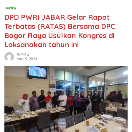
Berita
DPD PWRI JABAR Gelar Rapat
Terbatas (RATAS) Bersama DPC
Bogor Raya Usulkan Kongres di
Laksanakan tahun ini
Redaksi
April 9, 2024