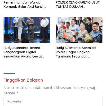
Pemerintah dan Warga
POLSEK CENGKARENG USUT
Kompak Gelar Aksi Bersih
TUNTAS DUGAAN
dan Tanam Ribuan Pohon di
PEMBUNUHAN OKTAVIANUS
Jonggol
HEUMASSE
Rudy Susmanto Terima
Rudy Susmanto Apresiasi
Penghargaan Digital
Polres Bogor Ungkap
Innovation Award Lewat
Tambang Ilegal dan
“Lapor Pak Bupati”
Penyalahgunaan Subsidi
Energi
Tinggalkan Balasan
Alamat email Anda tidak akan dipublikasikan.
Ruas yang wajib
ditandai
*