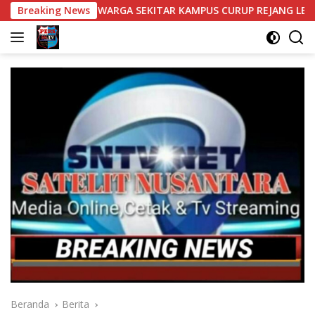
Langsung
WARGA SEKITAR KAMPUS CURUP REJANG LEBONG
Breaking News
Bantuan 
ke
konten
Beranda
Berita