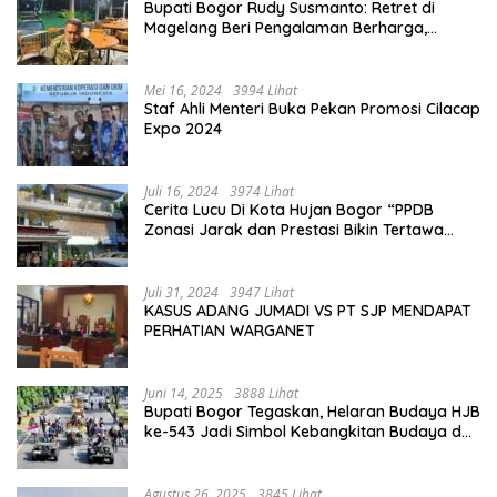
Bupati Bogor Rudy Susmanto: Retret di
Magelang Beri Pengalaman Berharga,
Perkuat Jiwa Nasionalisme
Mei 16, 2024
3994 Lihat
Staf Ahli Menteri Buka Pekan Promosi Cilacap
Expo 2024
Juli 16, 2024
3974 Lihat
Cerita Lucu Di Kota Hujan Bogor “PPDB
Zonasi Jarak dan Prestasi Bikin Tertawa
Saja”
Juli 31, 2024
3947 Lihat
KASUS ADANG JUMADI VS PT SJP MENDAPAT
PERHATIAN WARGANET
Juni 14, 2025
3888 Lihat
Bupati Bogor Tegaskan, Helaran Budaya HJB
ke-543 Jadi Simbol Kebangkitan Budaya dan
Ekonomi Di Bumi Tegar Beriman
Agustus 26, 2025
3845 Lihat