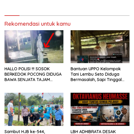
“Lapor Pak Bupati”
Penyalahgunaan Subsidi
Energi
Rekomendasi untuk kamu
HALLO POLISI !!! SOSOK
Bantuan UPPO Kelompok
BERKEDOK POCONG DIDUGA
Tani Lembu Seto Diduga
BAWA SENJATA TAJAM
Bermasalah, Sapi Tinggal
RESAHKAN WARGA SEKITAR
Tiga Ekor
KAMPUS CURUP REJANG
LEBONG
Sambut HJB ke-544,
LBH ADHIBRATA DESAK