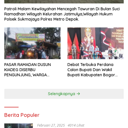
Patroli Malam Kewilayahan Mencegah Tawuran Di Bulan Suci
Ramadhan Wilayah Kelurahan Jatimulya,Wilayah Hukum
Polsek Sukmajaya Polres Metro Depok.
PASAR RAMADAN DUSUN
Debat Terbuka Perdana
KIADEG DISERBU
Calon Bupati Dan Wakil
PENGUNJUNG, WARGA
Bupati Kabupaten Bogor
ANTUSIAS BERBURU TAKJIL
2024, Paslon Katakan Visi
Dan Misi
Selengkapnya
Berita Populer
Februari 27, 2025
4014 Lihat