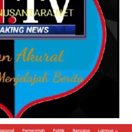
asional
Pemerintah
Politik
Bencana
Lainnya