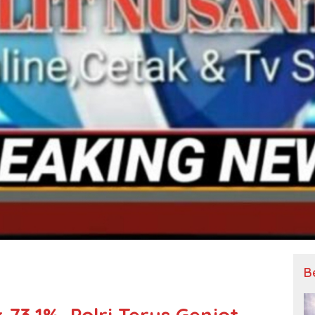
B
k 73,1%, Polri Terus Genjot