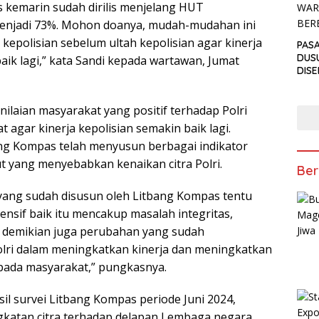
 kemarin sudah dirilis menjelang HUT
enjadi 73%. Mohon doanya, mudah-mudahan ini
kepolisian sebelum ultah kepolisian agar kinerja
PAS
DUS
aik lagi,” kata Sandi kepada wartawan, Jumat
DIS
PEN
ANT
ilaian masyarakat yang positif terhadap Polri
TAKJ
agar kinerja kepolisian semakin baik lagi.
ng Kompas telah menyusun berbagai indikator
t yang menyebabkan kenaikan citra Polri.
Ber
 yang sudah disusun oleh Litbang Kompas tentu
nsif baik itu mencakup masalah integritas,
 demikian juga perubahan yang sudah
olri dalam meningkatkan kinerja dan meningkatkan
pada masyarakat,” pungkasnya.
asil survei Litbang Kompas periode Juni 2024,
katan citra terhadap delapan Lembaga negara.