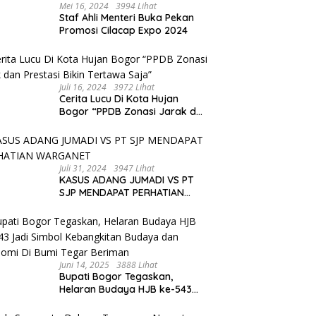
Mei 16, 2024
3994 Lihat
Staf Ahli Menteri Buka Pekan
Promosi Cilacap Expo 2024
Juli 16, 2024
3972 Lihat
Cerita Lucu Di Kota Hujan
Bogor “PPDB Zonasi Jarak dan
Prestasi Bikin Tertawa Saja”
Juli 31, 2024
3947 Lihat
KASUS ADANG JUMADI VS PT
SJP MENDAPAT PERHATIAN
WARGANET
Juni 14, 2025
3888 Lihat
Bupati Bogor Tegaskan,
Helaran Budaya HJB ke-543
Jadi Simbol Kebangkitan
Budaya dan Ekonomi Di Bumi