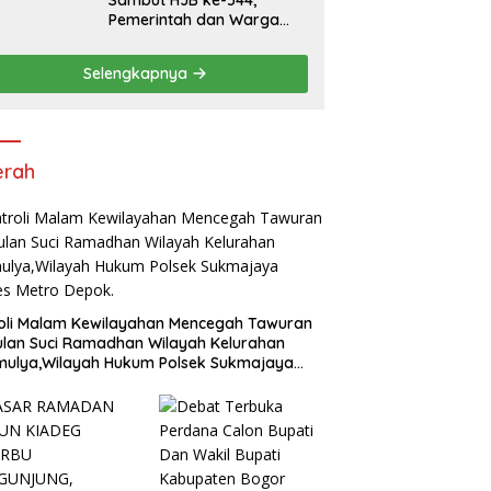
Sambut HJB ke-544,
Pemerintah dan Warga
Kompak Gelar Aksi Bersih
dan Tanam Ribuan Pohon
Selengkapnya
di Jonggol
erah
oli Malam Kewilayahan Mencegah Tawuran
ulan Suci Ramadhan Wilayah Kelurahan
mulya,Wilayah Hukum Polsek Sukmajaya
es Metro Depok.