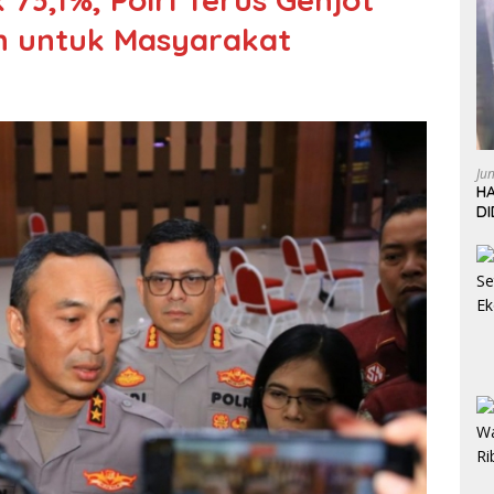
n untuk Masyarakat
Ju
HA
D
W
L