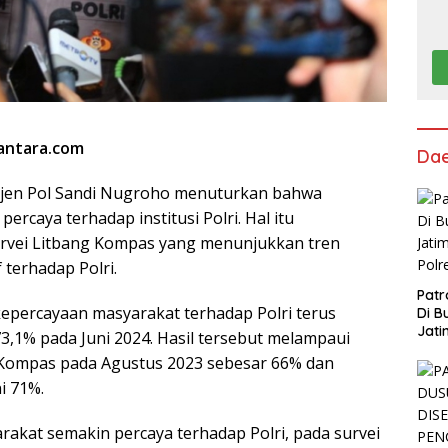
santara.com
Da
Irjen Pol Sandi Nugroho menuturkan bahwa
ercaya terhadap institusi Polri. Hal itu
urvei Litbang Kompas yang menunjukkan tren
f terhadap Polri.
Patr
epercayaan masyarakat terhadap Polri terus
Di B
Jati
3,1% pada Juni 2024. Hasil tersebut melampaui
Polr
g Kompas pada Agustus 2023 sebesar 66% dan
i 71%.
rakat semakin percaya terhadap Polri, pada survei