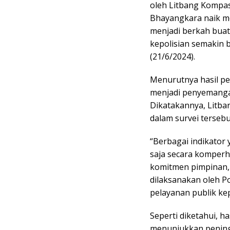
oleh Litbang Kompas
Bhayangkara naik m
menjadi berkah buat 
kepolisian semakin b
(21/6/2024).
Menurutnya hasil pen
menjadi penyemangat 
Dikatakannya, Litba
dalam survei tersebu
“Berbagai indikator
saja secara komperhe
komitmen pimpinan,
dilaksanakan oleh P
pelayanan publik ke
Seperti diketahui, h
menunjukkan pening