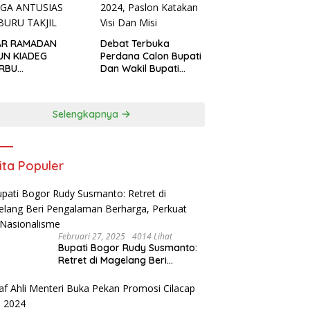
AR RAMADAN
Debat Terbuka
UN KIADEG
Perdana Calon Bupati
ERBU
Dan Wakil Bupati
GUNJUNG, WARGA
Kabupaten Bogor
USIAS BERBURU
2024, Paslon Katakan
IL
Visi Dan Misi
Selengkapnya
ita Populer
Februari 27, 2025
4014 Lihat
Bupati Bogor Rudy Susmanto:
Retret di Magelang Beri
Pengalaman Berharga, Perkuat
Jiwa Nasionalisme