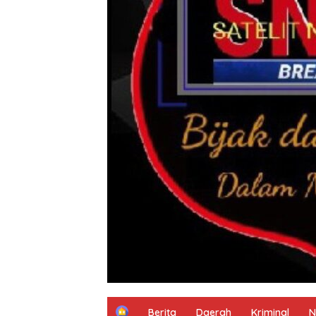
H
Berita
Daerah
Kriminal
N