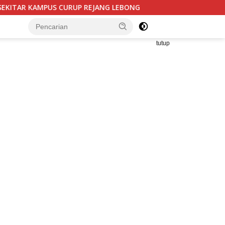
 LEBONG
Bantuan UPPO Kelompok Tani Lembu Seto Didug
tutup