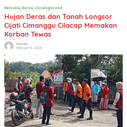
Bencana
,
Berita
,
Uncategorized
Hujan Deras dan Tanah Longsor
Cijati Cimanggu Cilacap Memakan
Korban Tewas
Redaksi
Februari 6, 2024