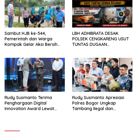
Sambut HJB ke-544,
LBH ADHIBRATA DESAK
Pemerintah dan Warga
POLSEK CENGKARENG USUT
Kompak Gelar Aksi Bersih
TUNTAS DUGAAN
dan Tanam Ribuan Pohon di
PEMBUNUHAN OKTAVIANUS
Jonggol
HEUMASSE
Rudy Susmanto Terima
Rudy Susmanto Apresiasi
Penghargaan Digital
Polres Bogor Ungkap
Innovation Award Lewat
Tambang Ilegal dan
“Lapor Pak Bupati”
Penyalahgunaan Subsidi
Energi