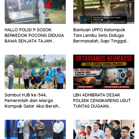
HALLO POLISI !!! SOSOK
Bantuan UPPO Kelompok
BERKEDOK POCONG DIDUGA
Tani Lembu Seto Diduga
BAWA SENJATA TAJAM
Bermasalah, Sapi Tinggal
RESAHKAN WARGA SEKITAR
Tiga Ekor
KAMPUS CURUP REJANG
LEBONG
Sambut HJB ke-544,
LBH ADHIBRATA DESAK
Pemerintah dan Warga
POLSEK CENGKARENG USUT
Kompak Gelar Aksi Bersih
TUNTAS DUGAAN
dan Tanam Ribuan Pohon di
PEMBUNUHAN OKTAVIANUS
Jonggol
HEUMASSE