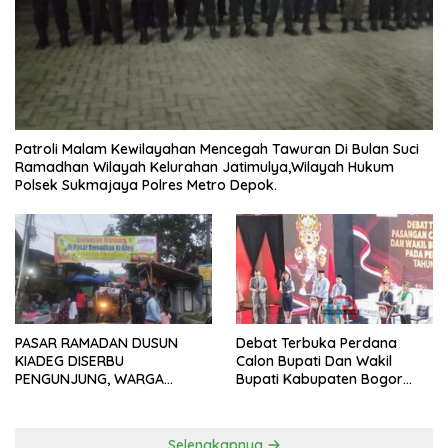
Patroli Malam Kewilayahan Mencegah Tawuran Di Bulan Suci
Ramadhan Wilayah Kelurahan Jatimulya,Wilayah Hukum
Polsek Sukmajaya Polres Metro Depok.
PASAR RAMADAN DUSUN
Debat Terbuka Perdana
KIADEG DISERBU
Calon Bupati Dan Wakil
PENGUNJUNG, WARGA
Bupati Kabupaten Bogor
ANTUSIAS BERBURU TAKJIL
2024, Paslon Katakan Visi
Dan Misi
Selengkapnya