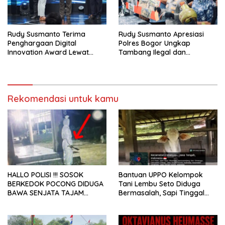
Rudy Susmanto Terima
Rudy Susmanto Apresiasi
Penghargaan Digital
Polres Bogor Ungkap
Innovation Award Lewat
Tambang Ilegal dan
“Lapor Pak Bupati”
Penyalahgunaan Subsidi
Energi
Rekomendasi untuk kamu
HALLO POLISI !!! SOSOK
Bantuan UPPO Kelompok
BERKEDOK POCONG DIDUGA
Tani Lembu Seto Diduga
BAWA SENJATA TAJAM
Bermasalah, Sapi Tinggal
RESAHKAN WARGA SEKITAR
Tiga Ekor
KAMPUS CURUP REJANG
LEBONG