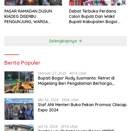
PASAR RAMADAN DUSUN
Debat Terbuka Perdana
KIADEG DISERBU
Calon Bupati Dan Wakil
PENGUNJUNG, WARGA
Bupati Kabupaten Bogor
ANTUSIAS BERBURU TAKJIL
2024, Paslon Katakan Visi
Dan Misi
Selengkapnya
Berita Populer
Februari 27, 2025
4014 Lihat
Bupati Bogor Rudy Susmanto: Retret di
Magelang Beri Pengalaman Berharga,
Perkuat Jiwa Nasionalisme
Mei 16, 2024
3994 Lihat
Staf Ahli Menteri Buka Pekan Promosi Cilacap
Expo 2024
Juli 16, 2024
3974 Lihat