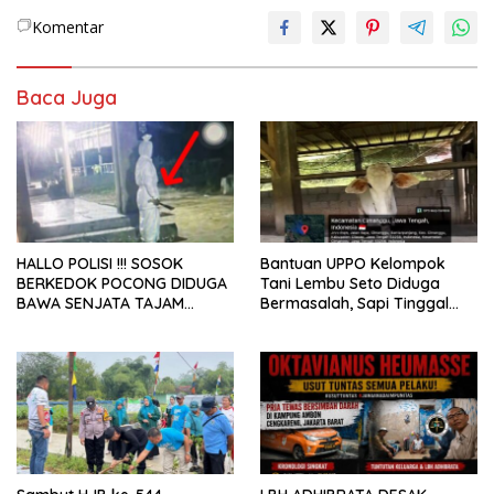
Komentar
Baca Juga
HALLO POLISI !!! SOSOK
Bantuan UPPO Kelompok
BERKEDOK POCONG DIDUGA
Tani Lembu Seto Diduga
BAWA SENJATA TAJAM
Bermasalah, Sapi Tinggal
RESAHKAN WARGA SEKITAR
Tiga Ekor
KAMPUS CURUP REJANG
LEBONG