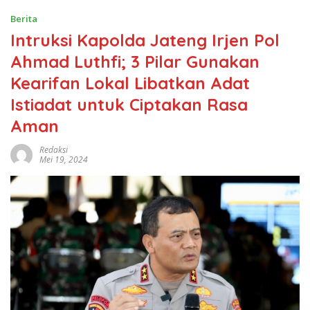
Berita
Intruksi Kapolda Jateng Irjen Pol
Ahmad Luthfi; 3 Pilar Gunakan
Kearifan Lokal Libatkan Adat
Istiadat untuk Ciptakan Rasa
Aman
Redaksi
Mei 19, 2024