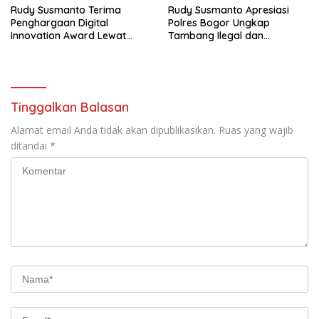
Rudy Susmanto Terima
Rudy Susmanto Apresiasi
Penghargaan Digital
Polres Bogor Ungkap
Innovation Award Lewat
Tambang Ilegal dan
“Lapor Pak Bupati”
Penyalahgunaan Subsidi
Energi
Tinggalkan Balasan
Alamat email Anda tidak akan dipublikasikan.
Ruas yang wajib
ditandai
*