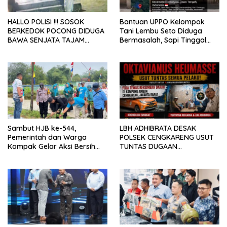
HALLO POLISI !!! SOSOK
Bantuan UPPO Kelompok
BERKEDOK POCONG DIDUGA
Tani Lembu Seto Diduga
BAWA SENJATA TAJAM
Bermasalah, Sapi Tinggal
RESAHKAN WARGA SEKITAR
Tiga Ekor
KAMPUS CURUP REJANG
LEBONG
Sambut HJB ke-544,
LBH ADHIBRATA DESAK
Pemerintah dan Warga
POLSEK CENGKARENG USUT
Kompak Gelar Aksi Bersih
TUNTAS DUGAAN
dan Tanam Ribuan Pohon di
PEMBUNUHAN OKTAVIANUS
Jonggol
HEUMASSE