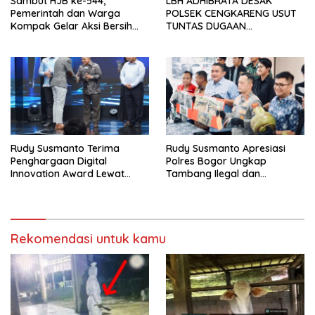
Sambut HJB ke-544,
LBH ADHIBRATA DESAK
Pemerintah dan Warga
POLSEK CENGKARENG USUT
Kompak Gelar Aksi Bersih
TUNTAS DUGAAN
dan Tanam Ribuan Pohon di
PEMBUNUHAN OKTAVIANUS
Jonggol
HEUMASSE
Rudy Susmanto Terima
Rudy Susmanto Apresiasi
Penghargaan Digital
Polres Bogor Ungkap
Innovation Award Lewat
Tambang Ilegal dan
“Lapor Pak Bupati”
Penyalahgunaan Subsidi
Energi
Rekomendasi untuk kamu