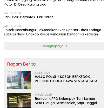
Polsek Nanggung Berhasil Tangkap Terduga Pelaku Pencurian
Motor Di Desa Kalong Liud
Juni 11, 2024
Janji Polri Berantas Judi Online
Juni 11, 2024
Polsek Rancabungur Laksanakan Giat Operasi Libas Lodaya
2024 Berhasil Ungkap Kasus Pencurian Dengan Kekerasan
Selengkapnya
Ragam Berita
Juni 5, 2026
HALLO POLISI !!! SOSOK BERKEDOK
POCONG DIDUGA BAWA SENJATA TAJAM
RESAHKAN WARGA SEKITAR KAMPUS
CURUP REJANG LEBONG
Mei 29, 2026
Bantuan UPPO Kelompok Tani Lembu
Seto Diduga Bermasalah, Sapi Tinggal
Tiga Ekor