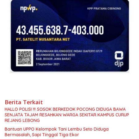
Berita Terkait
HALLO POLISI !!! SOSOK BERKEDOK POCONG DIDUGA BAWA
SENJATA TAJAM RESAHKAN WARGA SEKITAR KAMPUS CURUP
REJANG LEBONG
Bantuan UPPO Kelompok Tani Lembu Seto Diduga
Bermasalah, Sapi Tinggal Tiga Ekor