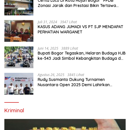
Cerita Lucu Di Kota Hujan Bogor “PPDB
Zonasi Jarak dan Prestasi Bikin Tertawa
Saja”
Juli 31, 2024
3947 Lihat
KASUS ADANG JUMADI VS PT SJP MENDAPAT
PERHATIAN WARGANET
Juni 14, 2025
3889 Lihat
Bupati Bogor Tegaskan, Helaran Budaya HJB
ke-543 Jadi Simbol Kebangkitan Budaya dan
Ekonomi Di Bumi Tegar Beriman
Agustus 26, 2025
3845 Lihat
Rudy Susmanto Dukung Turnamen
Nusantara Open 2025 Demi Lahirkan
Generasi Emas Sepak Bola Indonesia
Kriminal