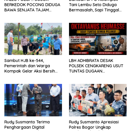
BERKEDOK POCONG DIDUGA
Tani Lembu Seto Diduga
BAWA SENJATA TAJAM
Bermasalah, Sapi Tinggal
RESAHKAN WARGA SEKITAR
Tiga Ekor
KAMPUS CURUP REJANG
LEBONG
Sambut HJB ke-544,
LBH ADHIBRATA DESAK
Pemerintah dan Warga
POLSEK CENGKARENG USUT
Kompak Gelar Aksi Bersih
TUNTAS DUGAAN
dan Tanam Ribuan Pohon di
PEMBUNUHAN OKTAVIANUS
Jonggol
HEUMASSE
Rudy Susmanto Terima
Rudy Susmanto Apresiasi
Penghargaan Digital
Polres Bogor Ungkap