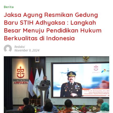
Berita
Jaksa Agung Resmikan Gedung
Baru STIH Adhyaksa : Langkah
Besar Menuju Pendidikan Hukum
Berkualitas di Indonesia
Redaksi
November 9, 2024