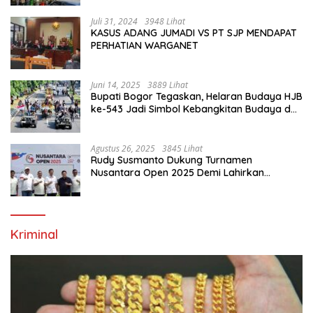
Juli 31, 2024
3948 Lihat
KASUS ADANG JUMADI VS PT SJP MENDAPAT
PERHATIAN WARGANET
Juni 14, 2025
3889 Lihat
Bupati Bogor Tegaskan, Helaran Budaya HJB
ke-543 Jadi Simbol Kebangkitan Budaya dan
Ekonomi Di Bumi Tegar Beriman
Agustus 26, 2025
3845 Lihat
Rudy Susmanto Dukung Turnamen
Nusantara Open 2025 Demi Lahirkan
Generasi Emas Sepak Bola Indonesia
Kriminal