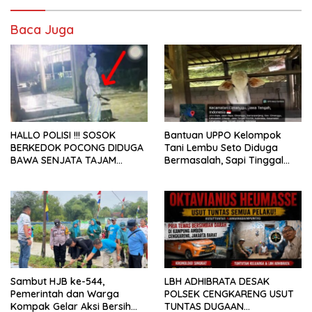
Baca Juga
HALLO POLISI !!! SOSOK
Bantuan UPPO Kelompok
BERKEDOK POCONG DIDUGA
Tani Lembu Seto Diduga
BAWA SENJATA TAJAM
Bermasalah, Sapi Tinggal
RESAHKAN WARGA SEKITAR
Tiga Ekor
KAMPUS CURUP REJANG
LEBONG
Sambut HJB ke-544,
LBH ADHIBRATA DESAK
Pemerintah dan Warga
POLSEK CENGKARENG USUT
Kompak Gelar Aksi Bersih
TUNTAS DUGAAN