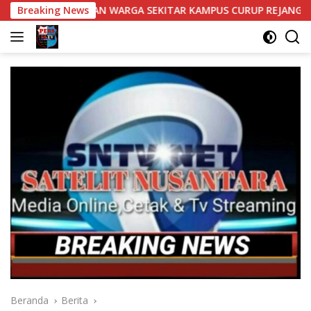
Langsung
HKAN WARGA SEKITAR KAMPUS CURUP REJANG LEBONG
Breaking News
Ban
ke
konten
Beranda
Berita