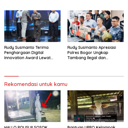
dan Tanam Ribuan Pohon di
PEMBUNUHAN OKTAVIANUS
Jonggol
HEUMASSE
Rudy Susmanto Terima
Rudy Susmanto Apresiasi
Penghargaan Digital
Polres Bogor Ungkap
Innovation Award Lewat
Tambang Ilegal dan
“Lapor Pak Bupati”
Penyalahgunaan Subsidi
Energi
Rekomendasi untuk kamu
HALLO POLISI !!! SOSOK
Bantuan UPPO Kelompok