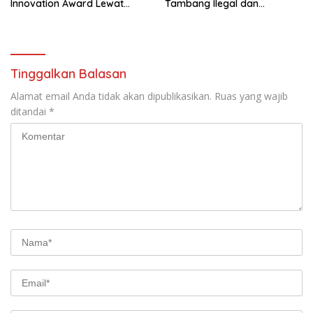
Innovation Award Lewat
Tambang Ilegal dan
“Lapor Pak Bupati”
Penyalahgunaan Subsidi
Energi
Tinggalkan Balasan
Alamat email Anda tidak akan dipublikasikan.
Ruas yang wajib
ditandai
*