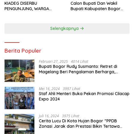
KIADEG DISERBU
Calon Bupati Dan Wakil
PENGUNJUNG, WARGA
Bupati Kabupaten Bogor
ANTUSIAS BERBURU TAKJIL
2024, Paslon Katakan Visi
Dan Misi
Selengkapnya
Berita Populer
Februari 27, 2025
4014 Lihat
Bupati Bogor Rudy Susmanto: Retret di
Magelang Beri Pengalaman Berharga,
Perkuat Jiwa Nasionalisme
Mei 16, 2024
3997 Lihat
Staf Ahli Menteri Buka Pekan Promosi Cilacap
Expo 2024
Juli 16, 2024
3975 Lihat
Cerita Lucu Di Kota Hujan Bogor “PPDB
Zonasi Jarak dan Prestasi Bikin Tertawa
Saja”