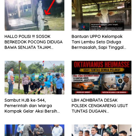
HALLO POLISI !!! SOSOK
Bantuan UPPO Kelompok
BERKEDOK POCONG DIDUGA
Tani Lembu Seto Diduga
BAWA SENJATA TAJAM
Bermasalah, Sapi Tinggal
RESAHKAN WARGA SEKITAR
Tiga Ekor
KAMPUS CURUP REJANG
LEBONG
Sambut HJB ke-544,
LBH ADHIBRATA DESAK
Pemerintah dan Warga
POLSEK CENGKARENG USUT
Kompak Gelar Aksi Bersih
TUNTAS DUGAAN
dan Tanam Ribuan Pohon di
PEMBUNUHAN OKTAVIANUS
Jonggol
HEUMASSE