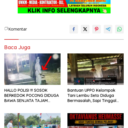
Komentar
Baca Juga
HALLO POLISI !!! SOSOK
Bantuan UPPO Kelompok
BERKEDOK POCONG DIDUGA
Tani Lembu Seto Diduga
BAWA SENJATA TAJAM
Bermasalah, Sapi Tinggal
RESAHKAN WARGA SEKITAR
Tiga Ekor
KAMPUS CURUP REJANG
LEBONG