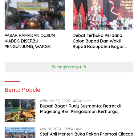
PASAR RAMADAN DUSUN
Debat Terbuka Perdana
KIADEG DISERBU
Calon Bupati Dan Wakil
PENGUNJUNG, WARGA
Bupati Kabupaten Bogor
ANTUSIAS BERBURU TAKJIL
2024, Paslon Katakan Visi
Dan Misi
Selengkapnya
Berita Populer
Februari 27, 2025
4014 Lihat
Bupati Bogor Rudy Susmanto: Retret di
Magelang Beri Pengalaman Berharga,
Perkuat Jiwa Nasionalisme
Mei 16, 2024
3994 Lihat
Staf Ahli Menteri Buka Pekan Promosi Cilacap