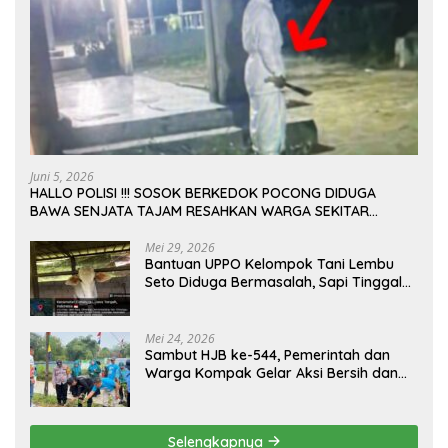
Juni 5, 2026
HALLO POLISI !!! SOSOK BERKEDOK POCONG DIDUGA
BAWA SENJATA TAJAM RESAHKAN WARGA SEKITAR
KAMPUS CURUP REJANG LEBONG
Mei 29, 2026
Bantuan UPPO Kelompok Tani Lembu
Seto Diduga Bermasalah, Sapi Tinggal
Tiga Ekor
Mei 24, 2026
Sambut HJB ke-544, Pemerintah dan
Warga Kompak Gelar Aksi Bersih dan
Tanam Ribuan Pohon di Jonggol
Selengkapnya