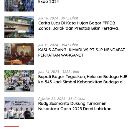
Expo 2024
Juli 16, 2024
3972 Lihat
Cerita Lucu Di Kota Hujan Bogor “PPDB
Zonasi Jarak dan Prestasi Bikin Tertawa
Saja”
Juli 31, 2024
3947 Lihat
KASUS ADANG JUMADI VS PT SJP MENDAPAT
PERHATIAN WARGANET
Juni 14, 2025
3888 Lihat
Bupati Bogor Tegaskan, Helaran Budaya HJB
ke-543 Jadi Simbol Kebangkitan Budaya dan
Ekonomi Di Bumi Tegar Beriman
Agustus 26, 2025
3845 Lihat
Rudy Susmanto Dukung Turnamen
Nusantara Open 2025 Demi Lahirkan
Generasi Emas Sepak Bola Indonesia