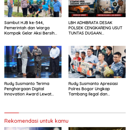
Sambut HJB ke-544,
LBH ADHIBRATA DESAK
Pemerintah dan Warga
POLSEK CENGKARENG USUT
Kompak Gelar Aksi Bersih
TUNTAS DUGAAN
dan Tanam Ribuan Pohon di
PEMBUNUHAN OKTAVIANUS
Jonggol
HEUMASSE
Rudy Susmanto Terima
Rudy Susmanto Apresiasi
Penghargaan Digital
Polres Bogor Ungkap
Innovation Award Lewat
Tambang Ilegal dan
“Lapor Pak Bupati”
Penyalahgunaan Subsidi
Energi
Rekomendasi untuk kamu