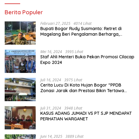
Berita Populer
Februari 27, 2025
4014 Lihat
Bupati Bogor Rudy Susmanto: Retret di
Magelang Beri Pengalaman Berharga,
Perkuat Jiwa Nasionalisme
Mei 16, 2024
3995 Lihat
Staf Ahli Menteri Buka Pekan Promosi Cilacap
Expo 2024
Juli 16, 2024
3975 Lihat
Cerita Lucu Di Kota Hujan Bogor “PPDB
Zonasi Jarak dan Prestasi Bikin Tertawa
Saja”
Juli 31, 2024
3948 Lihat
KASUS ADANG JUMADI VS PT SJP MENDAPAT
PERHATIAN WARGANET
Juni 14, 2025
3889 Lihat