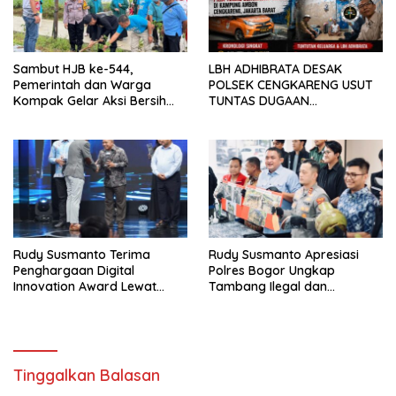
Sambut HJB ke-544,
LBH ADHIBRATA DESAK
Pemerintah dan Warga
POLSEK CENGKARENG USUT
Kompak Gelar Aksi Bersih
TUNTAS DUGAAN
dan Tanam Ribuan Pohon di
PEMBUNUHAN OKTAVIANUS
Jonggol
HEUMASSE
Rudy Susmanto Terima
Rudy Susmanto Apresiasi
Penghargaan Digital
Polres Bogor Ungkap
Innovation Award Lewat
Tambang Ilegal dan
“Lapor Pak Bupati”
Penyalahgunaan Subsidi
Energi
Tinggalkan Balasan