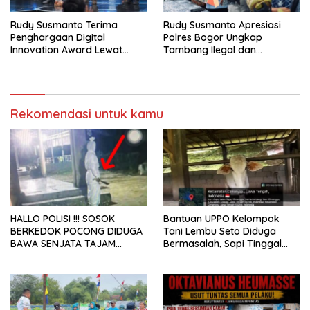
Rudy Susmanto Terima
Rudy Susmanto Apresiasi
Penghargaan Digital
Polres Bogor Ungkap
Innovation Award Lewat
Tambang Ilegal dan
“Lapor Pak Bupati”
Penyalahgunaan Subsidi
Energi
Rekomendasi untuk kamu
HALLO POLISI !!! SOSOK
Bantuan UPPO Kelompok
BERKEDOK POCONG DIDUGA
Tani Lembu Seto Diduga
BAWA SENJATA TAJAM
Bermasalah, Sapi Tinggal
RESAHKAN WARGA SEKITAR
Tiga Ekor
KAMPUS CURUP REJANG
LEBONG