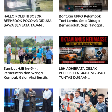
HALLO POLISI !!! SOSOK
Bantuan UPPO Kelompok
BERKEDOK POCONG DIDUGA
Tani Lembu Seto Diduga
BAWA SENJATA TAJAM
Bermasalah, Sapi Tinggal
RESAHKAN WARGA SEKITAR
Tiga Ekor
KAMPUS CURUP REJANG
LEBONG
Sambut HJB ke-544,
LBH ADHIBRATA DESAK
Pemerintah dan Warga
POLSEK CENGKARENG USUT
Kompak Gelar Aksi Bersih
TUNTAS DUGAAN
dan Tanam Ribuan Pohon di
PEMBUNUHAN OKTAVIANUS
Jonggol
HEUMASSE