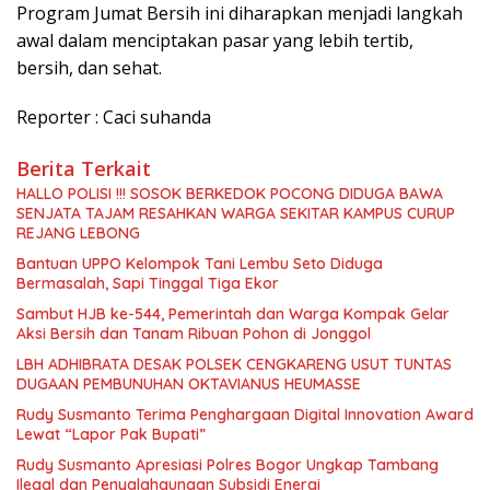
Program Jumat Bersih ini diharapkan menjadi langkah
awal dalam menciptakan pasar yang lebih tertib,
bersih, dan sehat.
Reporter : Caci suhanda
Berita Terkait
HALLO POLISI !!! SOSOK BERKEDOK POCONG DIDUGA BAWA
SENJATA TAJAM RESAHKAN WARGA SEKITAR KAMPUS CURUP
REJANG LEBONG
Bantuan UPPO Kelompok Tani Lembu Seto Diduga
Bermasalah, Sapi Tinggal Tiga Ekor
Sambut HJB ke-544, Pemerintah dan Warga Kompak Gelar
Aksi Bersih dan Tanam Ribuan Pohon di Jonggol
LBH ADHIBRATA DESAK POLSEK CENGKARENG USUT TUNTAS
DUGAAN PEMBUNUHAN OKTAVIANUS HEUMASSE
Rudy Susmanto Terima Penghargaan Digital Innovation Award
Lewat “Lapor Pak Bupati”
Rudy Susmanto Apresiasi Polres Bogor Ungkap Tambang
Ilegal dan Penyalahgunaan Subsidi Energi