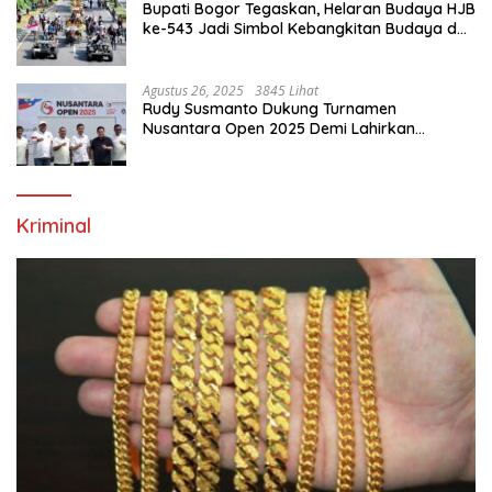
Bupati Bogor Tegaskan, Helaran Budaya HJB
ke-543 Jadi Simbol Kebangkitan Budaya dan
Ekonomi Di Bumi Tegar Beriman
Agustus 26, 2025
3845 Lihat
Rudy Susmanto Dukung Turnamen
Nusantara Open 2025 Demi Lahirkan
Generasi Emas Sepak Bola Indonesia
Kriminal