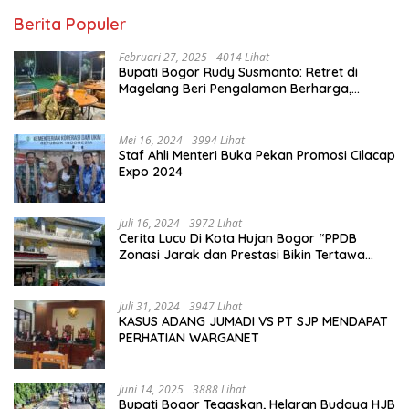
Berita Populer
Februari 27, 2025
4014 Lihat
Bupati Bogor Rudy Susmanto: Retret di
Magelang Beri Pengalaman Berharga,
Perkuat Jiwa Nasionalisme
Mei 16, 2024
3994 Lihat
Staf Ahli Menteri Buka Pekan Promosi Cilacap
Expo 2024
Juli 16, 2024
3972 Lihat
Cerita Lucu Di Kota Hujan Bogor “PPDB
Zonasi Jarak dan Prestasi Bikin Tertawa
Saja”
Juli 31, 2024
3947 Lihat
KASUS ADANG JUMADI VS PT SJP MENDAPAT
PERHATIAN WARGANET
Juni 14, 2025
3888 Lihat
Bupati Bogor Tegaskan, Helaran Budaya HJB