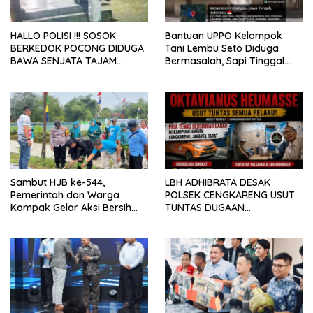
HALLO POLISI !!! SOSOK
Bantuan UPPO Kelompok
BERKEDOK POCONG DIDUGA
Tani Lembu Seto Diduga
BAWA SENJATA TAJAM
Bermasalah, Sapi Tinggal
RESAHKAN WARGA SEKITAR
Tiga Ekor
KAMPUS CURUP REJANG
LEBONG
Sambut HJB ke-544,
LBH ADHIBRATA DESAK
Pemerintah dan Warga
POLSEK CENGKARENG USUT
Kompak Gelar Aksi Bersih
TUNTAS DUGAAN
dan Tanam Ribuan Pohon di
PEMBUNUHAN OKTAVIANUS
Jonggol
HEUMASSE