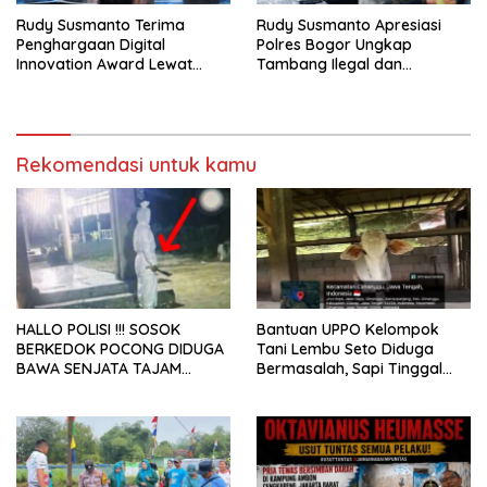
Rudy Susmanto Terima
Rudy Susmanto Apresiasi
Penghargaan Digital
Polres Bogor Ungkap
Innovation Award Lewat
Tambang Ilegal dan
“Lapor Pak Bupati”
Penyalahgunaan Subsidi
Energi
Rekomendasi untuk kamu
HALLO POLISI !!! SOSOK
Bantuan UPPO Kelompok
BERKEDOK POCONG DIDUGA
Tani Lembu Seto Diduga
BAWA SENJATA TAJAM
Bermasalah, Sapi Tinggal
RESAHKAN WARGA SEKITAR
Tiga Ekor
KAMPUS CURUP REJANG
LEBONG