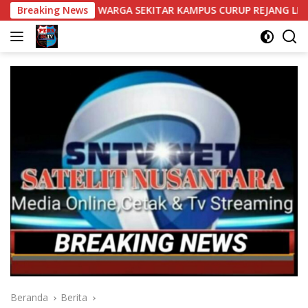
Langsung
 WARGA SEKITAR KAMPUS CURUP REJANG LEBONG
Breaking News
Bantuan
ke
konten
Beranda
Berita