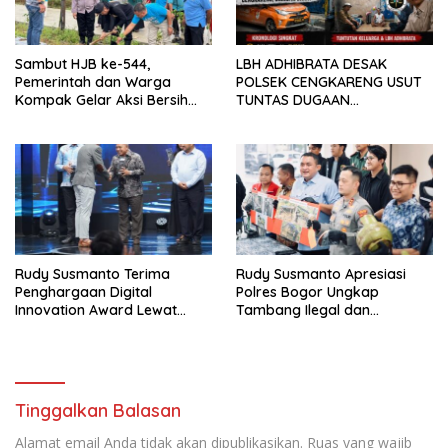
Sambut HJB ke-544,
LBH ADHIBRATA DESAK
Pemerintah dan Warga
POLSEK CENGKARENG USUT
Kompak Gelar Aksi Bersih
TUNTAS DUGAAN
dan Tanam Ribuan Pohon di
PEMBUNUHAN OKTAVIANUS
Jonggol
HEUMASSE
Rudy Susmanto Terima
Rudy Susmanto Apresiasi
Penghargaan Digital
Polres Bogor Ungkap
Innovation Award Lewat
Tambang Ilegal dan
“Lapor Pak Bupati”
Penyalahgunaan Subsidi
Energi
Tinggalkan Balasan
Alamat email Anda tidak akan dipublikasikan.
Ruas yang wajib