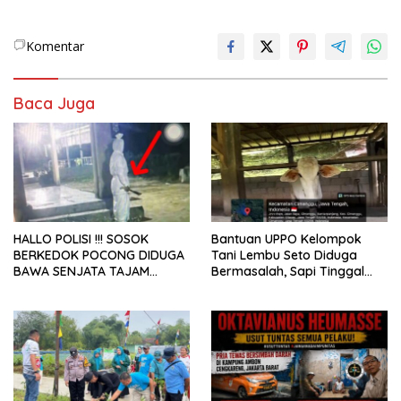
Komentar
Baca Juga
HALLO POLISI !!! SOSOK
Bantuan UPPO Kelompok
BERKEDOK POCONG DIDUGA
Tani Lembu Seto Diduga
BAWA SENJATA TAJAM
Bermasalah, Sapi Tinggal
RESAHKAN WARGA SEKITAR
Tiga Ekor
KAMPUS CURUP REJANG
LEBONG