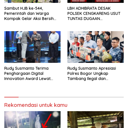
Sambut HJB ke-544,
LBH ADHIBRATA DESAK
Pemerintah dan Warga
POLSEK CENGKARENG USUT
Kompak Gelar Aksi Bersih
TUNTAS DUGAAN
dan Tanam Ribuan Pohon di
PEMBUNUHAN OKTAVIANUS
Jonggol
HEUMASSE
Rudy Susmanto Terima
Rudy Susmanto Apresiasi
Penghargaan Digital
Polres Bogor Ungkap
Innovation Award Lewat
Tambang Ilegal dan
“Lapor Pak Bupati”
Penyalahgunaan Subsidi
Energi
Rekomendasi untuk kamu