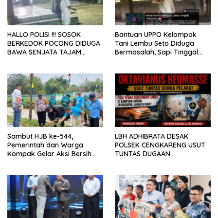
HALLO POLISI !!! SOSOK
Bantuan UPPO Kelompok
BERKEDOK POCONG DIDUGA
Tani Lembu Seto Diduga
BAWA SENJATA TAJAM
Bermasalah, Sapi Tinggal
RESAHKAN WARGA SEKITAR
Tiga Ekor
KAMPUS CURUP REJANG
LEBONG
Sambut HJB ke-544,
LBH ADHIBRATA DESAK
Pemerintah dan Warga
POLSEK CENGKARENG USUT
Kompak Gelar Aksi Bersih
TUNTAS DUGAAN
dan Tanam Ribuan Pohon di
PEMBUNUHAN OKTAVIANUS
Jonggol
HEUMASSE