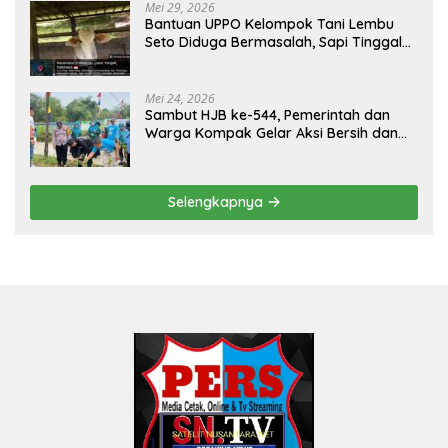
Mei 29, 2026
Bantuan UPPO Kelompok Tani Lembu
Seto Diduga Bermasalah, Sapi Tinggal
Tiga Ekor
Mei 24, 2026
Sambut HJB ke-544, Pemerintah dan
Warga Kompak Gelar Aksi Bersih dan
Tanam Ribuan Pohon di Jonggol
Selengkapnya