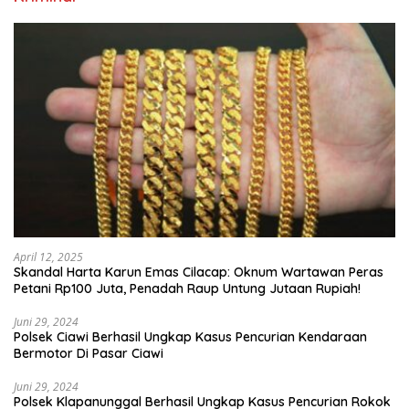
April 12, 2025
Skandal Harta Karun Emas Cilacap: Oknum Wartawan Peras
Petani Rp100 Juta, Penadah Raup Untung Jutaan Rupiah!
Juni 29, 2024
Polsek Ciawi Berhasil Ungkap Kasus Pencurian Kendaraan
Bermotor Di Pasar Ciawi
Juni 29, 2024
Polsek Klapanunggal Berhasil Ungkap Kasus Pencurian Rokok