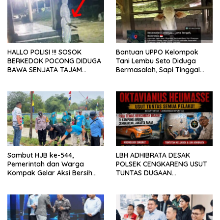
HALLO POLISI !!! SOSOK
Bantuan UPPO Kelompok
BERKEDOK POCONG DIDUGA
Tani Lembu Seto Diduga
BAWA SENJATA TAJAM
Bermasalah, Sapi Tinggal
RESAHKAN WARGA SEKITAR
Tiga Ekor
KAMPUS CURUP REJANG
LEBONG
Sambut HJB ke-544,
LBH ADHIBRATA DESAK
Pemerintah dan Warga
POLSEK CENGKARENG USUT
Kompak Gelar Aksi Bersih
TUNTAS DUGAAN
dan Tanam Ribuan Pohon di
PEMBUNUHAN OKTAVIANUS
Jonggol
HEUMASSE