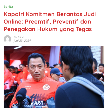
Berita
Kapolri Komitmen Berantas Judi
Online: Preemtif, Preventif dan
Penegakan Hukum yang Tegas
Redaksi
Juni 23, 2024