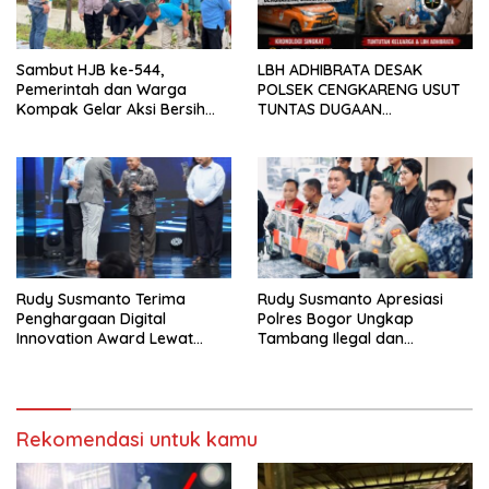
Sambut HJB ke-544,
LBH ADHIBRATA DESAK
Pemerintah dan Warga
POLSEK CENGKARENG USUT
Kompak Gelar Aksi Bersih
TUNTAS DUGAAN
dan Tanam Ribuan Pohon di
PEMBUNUHAN OKTAVIANUS
Jonggol
HEUMASSE
Rudy Susmanto Terima
Rudy Susmanto Apresiasi
Penghargaan Digital
Polres Bogor Ungkap
Innovation Award Lewat
Tambang Ilegal dan
“Lapor Pak Bupati”
Penyalahgunaan Subsidi
Energi
Rekomendasi untuk kamu