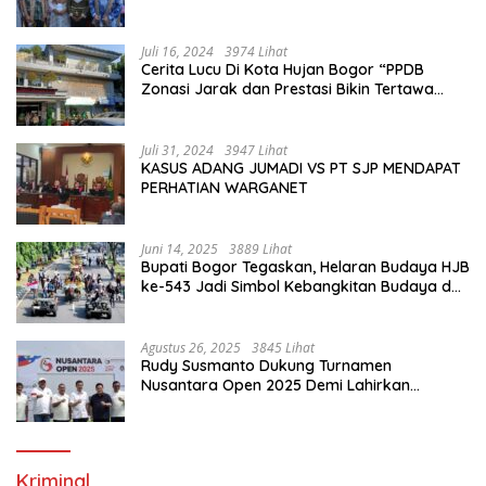
Juli 16, 2024
3974 Lihat
Cerita Lucu Di Kota Hujan Bogor “PPDB
Zonasi Jarak dan Prestasi Bikin Tertawa
Saja”
Juli 31, 2024
3947 Lihat
KASUS ADANG JUMADI VS PT SJP MENDAPAT
PERHATIAN WARGANET
Juni 14, 2025
3889 Lihat
Bupati Bogor Tegaskan, Helaran Budaya HJB
ke-543 Jadi Simbol Kebangkitan Budaya dan
Ekonomi Di Bumi Tegar Beriman
Agustus 26, 2025
3845 Lihat
Rudy Susmanto Dukung Turnamen
Nusantara Open 2025 Demi Lahirkan
Generasi Emas Sepak Bola Indonesia
Kriminal