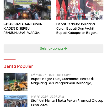
PASAR RAMADAN DUSUN
Debat Terbuka Perdana
KIADEG DISERBU
Calon Bupati Dan Wakil
PENGUNJUNG, WARGA
Bupati Kabupaten Bogor
ANTUSIAS BERBURU TAKJIL
2024, Paslon Katakan Visi
Dan Misi
Selengkapnya
Berita Populer
Februari 27, 2025
4014 Lihat
Bupati Bogor Rudy Susmanto: Retret di
Magelang Beri Pengalaman Berharga,
Perkuat Jiwa Nasionalisme
Mei 16, 2024
3994 Lihat
Staf Ahli Menteri Buka Pekan Promosi Cilacap
Expo 2024