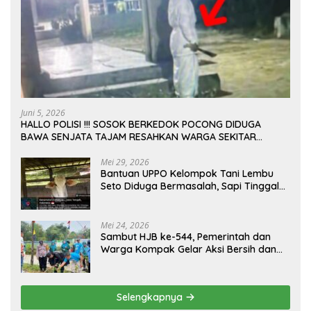
Juni 5, 2026
HALLO POLISI !!! SOSOK BERKEDOK POCONG DIDUGA
BAWA SENJATA TAJAM RESAHKAN WARGA SEKITAR
KAMPUS CURUP REJANG LEBONG
Mei 29, 2026
Bantuan UPPO Kelompok Tani Lembu
Seto Diduga Bermasalah, Sapi Tinggal
Tiga Ekor
Mei 24, 2026
Sambut HJB ke-544, Pemerintah dan
Warga Kompak Gelar Aksi Bersih dan
Tanam Ribuan Pohon di Jonggol
Selengkapnya