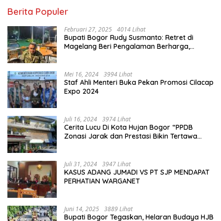
Berita Populer
Februari 27, 2025
4014 Lihat
Bupati Bogor Rudy Susmanto: Retret di
Magelang Beri Pengalaman Berharga,
Perkuat Jiwa Nasionalisme
Mei 16, 2024
3994 Lihat
Staf Ahli Menteri Buka Pekan Promosi Cilacap
Expo 2024
Juli 16, 2024
3974 Lihat
Cerita Lucu Di Kota Hujan Bogor “PPDB
Zonasi Jarak dan Prestasi Bikin Tertawa
Saja”
Juli 31, 2024
3947 Lihat
KASUS ADANG JUMADI VS PT SJP MENDAPAT
PERHATIAN WARGANET
Juni 14, 2025
3889 Lihat
Bupati Bogor Tegaskan, Helaran Budaya HJB