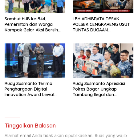
Sambut HJB ke-544,
LBH ADHIBRATA DESAK
Pemerintah dan Warga
POLSEK CENGKARENG USUT
Kompak Gelar Aksi Bersih
TUNTAS DUGAAN
dan Tanam Ribuan Pohon di
PEMBUNUHAN OKTAVIANUS
Jonggol
HEUMASSE
Rudy Susmanto Terima
Rudy Susmanto Apresiasi
Penghargaan Digital
Polres Bogor Ungkap
Innovation Award Lewat
Tambang Ilegal dan
“Lapor Pak Bupati”
Penyalahgunaan Subsidi
Energi
Tinggalkan Balasan
Alamat email Anda tidak akan dipublikasikan.
Ruas yang wajib