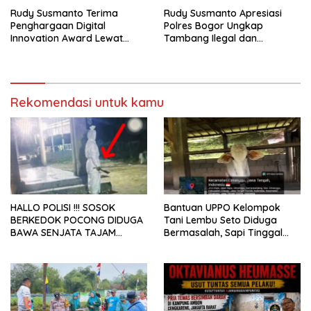
Rudy Susmanto Terima
Rudy Susmanto Apresiasi
Penghargaan Digital
Polres Bogor Ungkap
Innovation Award Lewat
Tambang Ilegal dan
“Lapor Pak Bupati”
Penyalahgunaan Subsidi
Energi
Rekomendasi untuk kamu
HALLO POLISI !!! SOSOK
Bantuan UPPO Kelompok
BERKEDOK POCONG DIDUGA
Tani Lembu Seto Diduga
BAWA SENJATA TAJAM
Bermasalah, Sapi Tinggal
RESAHKAN WARGA SEKITAR
Tiga Ekor
KAMPUS CURUP REJANG
LEBONG