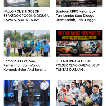
HALLO POLISI !!! SOSOK
Bantuan UPPO Kelompok
BERKEDOK POCONG DIDUGA
Tani Lembu Seto Diduga
BAWA SENJATA TAJAM
Bermasalah, Sapi Tinggal
RESAHKAN WARGA SEKITAR
Tiga Ekor
KAMPUS CURUP REJANG
LEBONG
Sambut HJB ke-544,
LBH ADHIBRATA DESAK
Pemerintah dan Warga
POLSEK CENGKARENG USUT
Kompak Gelar Aksi Bersih
TUNTAS DUGAAN
dan Tanam Ribuan Pohon di
PEMBUNUHAN OKTAVIANUS
Jonggol
HEUMASSE