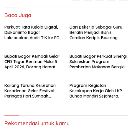
Baca Juga
Perkuat Tata Kelola Digital,
Dari Bekerja Sebagai Guru
Diskominfo Bogor
Beralih Menjadi Bisnis
Laksanakan Audit TIK ke PD
Cemilan Keripik Basreng
dan RSUD
Daun Jeruk Biasa Di Kenal
Kripik Basreng BundaR.
Bupati Bogor Kembali Gelar
Bupati Bogor Perkuat Sinergi
CFD Tegar Beriman Mulai 5
Sukseskan Program
April 2026, Dorong Hemat
Pemberian Makanan Bergizi
Energi dan Pelayanan Publik
Gratis di Kabupaten Bogor
Karang Taruna Kelurahan
Program Kegiatan
Karadenan Gelar Festival
Kecakapan Kerja Oleh LKP
Peringati Hari Sumpah
Bunda Mandiri Sejahtera.
Pemuda
Rekomendasi untuk kamu