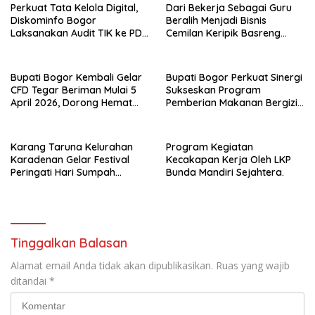
Perkuat Tata Kelola Digital,
Dari Bekerja Sebagai Guru
Diskominfo Bogor
Beralih Menjadi Bisnis
Laksanakan Audit TIK ke PD
Cemilan Keripik Basreng
dan RSUD
Daun Jeruk Biasa Di Kenal
Kripik Basreng BundaR.
Bupati Bogor Kembali Gelar
Bupati Bogor Perkuat Sinergi
CFD Tegar Beriman Mulai 5
Sukseskan Program
April 2026, Dorong Hemat
Pemberian Makanan Bergizi
Energi dan Pelayanan Publik
Gratis di Kabupaten Bogor
Karang Taruna Kelurahan
Program Kegiatan
Karadenan Gelar Festival
Kecakapan Kerja Oleh LKP
Peringati Hari Sumpah
Bunda Mandiri Sejahtera.
Pemuda
Tinggalkan Balasan
Alamat email Anda tidak akan dipublikasikan.
Ruas yang wajib
ditandai
*