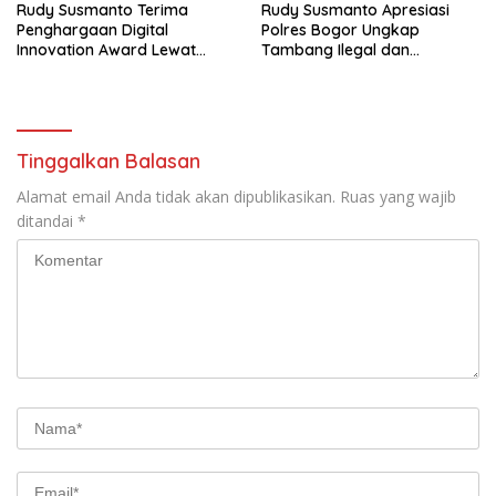
Rudy Susmanto Terima
Rudy Susmanto Apresiasi
Penghargaan Digital
Polres Bogor Ungkap
Innovation Award Lewat
Tambang Ilegal dan
“Lapor Pak Bupati”
Penyalahgunaan Subsidi
Energi
Tinggalkan Balasan
Alamat email Anda tidak akan dipublikasikan.
Ruas yang wajib
ditandai
*