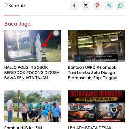
Komentar
Baca Juga
HALLO POLISI !!! SOSOK
Bantuan UPPO Kelompok
BERKEDOK POCONG DIDUGA
Tani Lembu Seto Diduga
BAWA SENJATA TAJAM
Bermasalah, Sapi Tinggal
RESAHKAN WARGA SEKITAR
Tiga Ekor
KAMPUS CURUP REJANG
LEBONG
Sambut HJB ke-544,
LBH ADHIBRATA DESAK