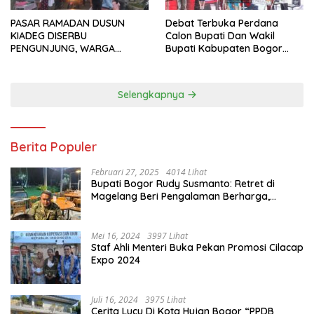
PASAR RAMADAN DUSUN
Debat Terbuka Perdana
KIADEG DISERBU
Calon Bupati Dan Wakil
PENGUNJUNG, WARGA
Bupati Kabupaten Bogor
ANTUSIAS BERBURU TAKJIL
2024, Paslon Katakan Visi
Dan Misi
Selengkapnya
Berita Populer
Februari 27, 2025
4014 Lihat
Bupati Bogor Rudy Susmanto: Retret di
Magelang Beri Pengalaman Berharga,
Perkuat Jiwa Nasionalisme
Mei 16, 2024
3997 Lihat
Staf Ahli Menteri Buka Pekan Promosi Cilacap
Expo 2024
Juli 16, 2024
3975 Lihat
Cerita Lucu Di Kota Hujan Bogor “PPDB