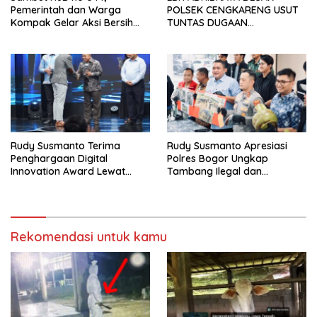
Pemerintah dan Warga
POLSEK CENGKARENG USUT
Kompak Gelar Aksi Bersih
TUNTAS DUGAAN
dan Tanam Ribuan Pohon di
PEMBUNUHAN OKTAVIANUS
Jonggol
HEUMASSE
Rudy Susmanto Terima
Rudy Susmanto Apresiasi
Penghargaan Digital
Polres Bogor Ungkap
Innovation Award Lewat
Tambang Ilegal dan
“Lapor Pak Bupati”
Penyalahgunaan Subsidi
Energi
Rekomendasi untuk kamu