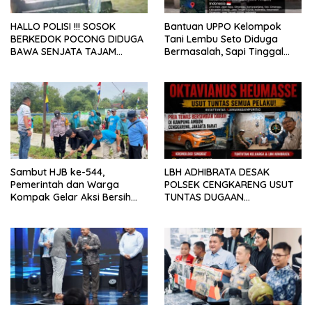
HALLO POLISI !!! SOSOK
Bantuan UPPO Kelompok
BERKEDOK POCONG DIDUGA
Tani Lembu Seto Diduga
BAWA SENJATA TAJAM
Bermasalah, Sapi Tinggal
RESAHKAN WARGA SEKITAR
Tiga Ekor
KAMPUS CURUP REJANG
LEBONG
Sambut HJB ke-544,
LBH ADHIBRATA DESAK
Pemerintah dan Warga
POLSEK CENGKARENG USUT
Kompak Gelar Aksi Bersih
TUNTAS DUGAAN
dan Tanam Ribuan Pohon di
PEMBUNUHAN OKTAVIANUS
Jonggol
HEUMASSE