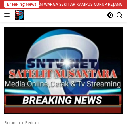
Langsung
 WARGA SEKITAR KAMPUS CURUP REJANG LEBONG
Breaking News
Bantua
ke
konten
Beranda
Berita