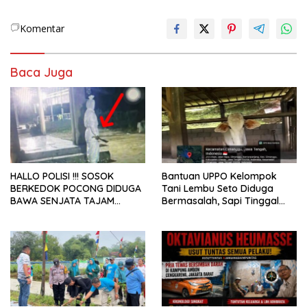
Komentar
Baca Juga
HALLO POLISI !!! SOSOK
Bantuan UPPO Kelompok
BERKEDOK POCONG DIDUGA
Tani Lembu Seto Diduga
BAWA SENJATA TAJAM
Bermasalah, Sapi Tinggal
RESAHKAN WARGA SEKITAR
Tiga Ekor
KAMPUS CURUP REJANG
LEBONG