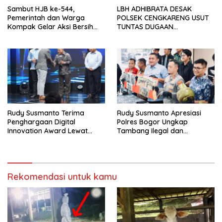
Sambut HJB ke-544,
LBH ADHIBRATA DESAK
Pemerintah dan Warga
POLSEK CENGKARENG USUT
Kompak Gelar Aksi Bersih
TUNTAS DUGAAN
dan Tanam Ribuan Pohon di
PEMBUNUHAN OKTAVIANUS
Jonggol
HEUMASSE
Rudy Susmanto Terima
Rudy Susmanto Apresiasi
Penghargaan Digital
Polres Bogor Ungkap
Innovation Award Lewat
Tambang Ilegal dan
“Lapor Pak Bupati”
Penyalahgunaan Subsidi
Energi
Rekomendasi untuk kamu