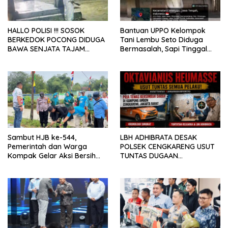
HALLO POLISI !!! SOSOK
Bantuan UPPO Kelompok
BERKEDOK POCONG DIDUGA
Tani Lembu Seto Diduga
BAWA SENJATA TAJAM
Bermasalah, Sapi Tinggal
RESAHKAN WARGA SEKITAR
Tiga Ekor
KAMPUS CURUP REJANG
LEBONG
Sambut HJB ke-544,
LBH ADHIBRATA DESAK
Pemerintah dan Warga
POLSEK CENGKARENG USUT
Kompak Gelar Aksi Bersih
TUNTAS DUGAAN
dan Tanam Ribuan Pohon di
PEMBUNUHAN OKTAVIANUS
Jonggol
HEUMASSE