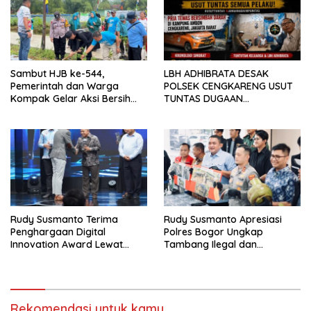
Sambut HJB ke-544,
LBH ADHIBRATA DESAK
Pemerintah dan Warga
POLSEK CENGKARENG USUT
Kompak Gelar Aksi Bersih
TUNTAS DUGAAN
dan Tanam Ribuan Pohon di
PEMBUNUHAN OKTAVIANUS
Jonggol
HEUMASSE
Rudy Susmanto Terima
Rudy Susmanto Apresiasi
Penghargaan Digital
Polres Bogor Ungkap
Innovation Award Lewat
Tambang Ilegal dan
“Lapor Pak Bupati”
Penyalahgunaan Subsidi
Energi
Rekomendasi untuk kamu