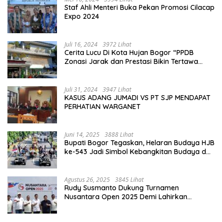
Staf Ahli Menteri Buka Pekan Promosi Cilacap
Expo 2024
Juli 16, 2024
3972 Lihat
Cerita Lucu Di Kota Hujan Bogor “PPDB
Zonasi Jarak dan Prestasi Bikin Tertawa
Saja”
Juli 31, 2024
3947 Lihat
KASUS ADANG JUMADI VS PT SJP MENDAPAT
PERHATIAN WARGANET
Juni 14, 2025
3888 Lihat
Bupati Bogor Tegaskan, Helaran Budaya HJB
ke-543 Jadi Simbol Kebangkitan Budaya dan
Ekonomi Di Bumi Tegar Beriman
Agustus 26, 2025
3845 Lihat
Rudy Susmanto Dukung Turnamen
Nusantara Open 2025 Demi Lahirkan
Generasi Emas Sepak Bola Indonesia