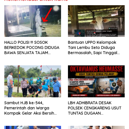
HALLO POLISI !!! SOSOK
Bantuan UPPO Kelompok
BERKEDOK POCONG DIDUGA
Tani Lembu Seto Diduga
BAWA SENJATA TAJAM
Bermasalah, Sapi Tinggal
RESAHKAN WARGA SEKITAR
Tiga Ekor
KAMPUS CURUP REJANG
LEBONG
Sambut HJB ke-544,
LBH ADHIBRATA DESAK
Pemerintah dan Warga
POLSEK CENGKARENG USUT
Kompak Gelar Aksi Bersih
TUNTAS DUGAAN
dan Tanam Ribuan Pohon di
PEMBUNUHAN OKTAVIANUS
Jonggol
HEUMASSE