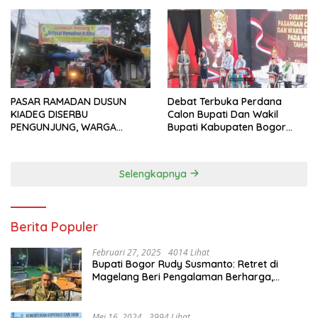
PASAR RAMADAN DUSUN
Debat Terbuka Perdana
KIADEG DISERBU
Calon Bupati Dan Wakil
PENGUNJUNG, WARGA
Bupati Kabupaten Bogor
ANTUSIAS BERBURU TAKJIL
2024, Paslon Katakan Visi
Dan Misi
Selengkapnya
Berita Populer
Februari 27, 2025
4014 Lihat
Bupati Bogor Rudy Susmanto: Retret di
Magelang Beri Pengalaman Berharga,
Perkuat Jiwa Nasionalisme
Mei 16, 2024
3994 Lihat