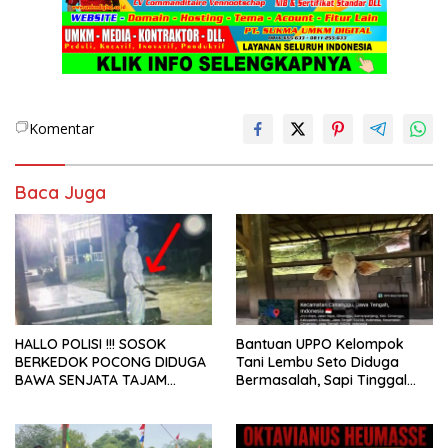
Komentar
Baca Juga
HALLO POLISI !!! SOSOK
Bantuan UPPO Kelompok
BERKEDOK POCONG DIDUGA
Tani Lembu Seto Diduga
BAWA SENJATA TAJAM
Bermasalah, Sapi Tinggal
RESAHKAN WARGA SEKITAR
Tiga Ekor
KAMPUS CURUP REJANG
LEBONG