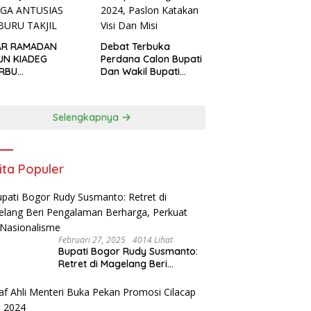
AR RAMADAN
Debat Terbuka
UN KIADEG
Perdana Calon Bupati
ERBU
Dan Wakil Bupati
GUNJUNG, WARGA
Kabupaten Bogor
USIAS BERBURU
2024, Paslon Katakan
IL
Visi Dan Misi
Selengkapnya
ita Populer
Februari 27, 2025
4014 Lihat
Bupati Bogor Rudy Susmanto:
Retret di Magelang Beri
Pengalaman Berharga, Perkuat
Jiwa Nasionalisme