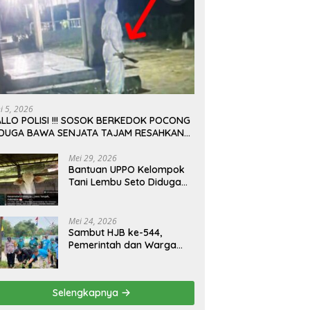
ni 5, 2026
LLO POLISI !!! SOSOK BERKEDOK POCONG
IDUGA BAWA SENJATA TAJAM RESAHKAN
ARGA SEKITAR KAMPUS CURUP REJANG
EBONG
Mei 29, 2026
Bantuan UPPO Kelompok
Tani Lembu Seto Diduga
Bermasalah, Sapi Tinggal
Tiga Ekor
Mei 24, 2026
Sambut HJB ke-544,
Pemerintah dan Warga
Kompak Gelar Aksi Bersih
dan Tanam Ribuan Pohon
di Jonggol
Selengkapnya