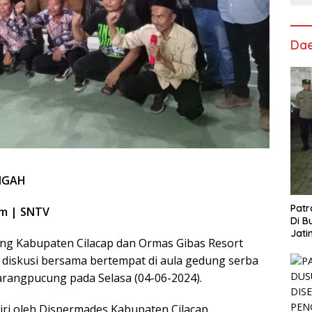
Da
ENGAH
Patr
om | SNTV
Di B
Jati
g Kabupaten Cilacap dan Ormas Gibas Resort
Polr
diskusi bersama bertempat di aula gedung serba
rangpucung pada Selasa (04-06-2024).
iri oleh Dispermades Kabupaten Cilacap,