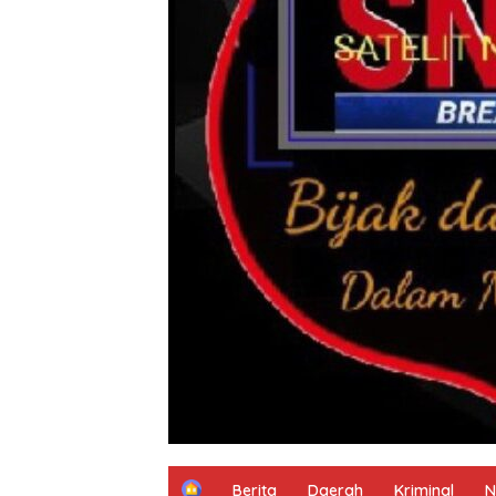
H
Berita
Daerah
Kriminal
N