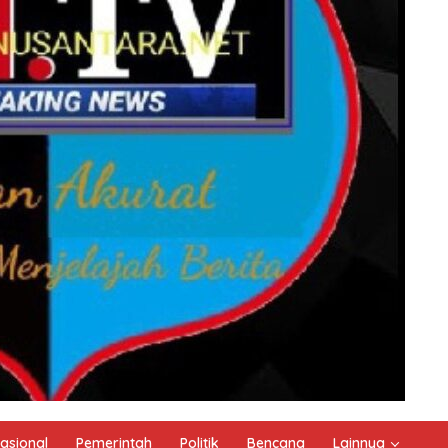
asional
Pemerintah
Politik
Bencana
Lainnya