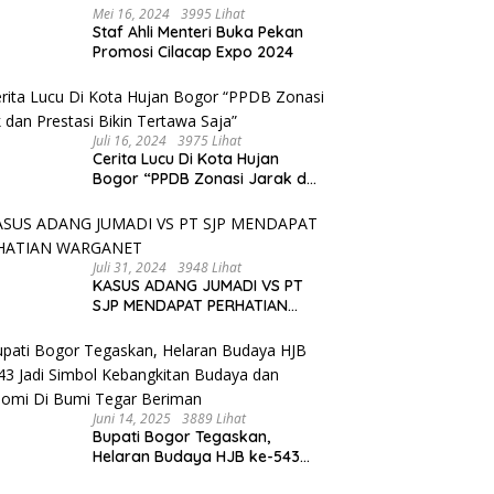
Mei 16, 2024
3995 Lihat
Staf Ahli Menteri Buka Pekan
Promosi Cilacap Expo 2024
Juli 16, 2024
3975 Lihat
Cerita Lucu Di Kota Hujan
Bogor “PPDB Zonasi Jarak dan
Prestasi Bikin Tertawa Saja”
Juli 31, 2024
3948 Lihat
KASUS ADANG JUMADI VS PT
SJP MENDAPAT PERHATIAN
WARGANET
Juni 14, 2025
3889 Lihat
Bupati Bogor Tegaskan,
Helaran Budaya HJB ke-543
Jadi Simbol Kebangkitan