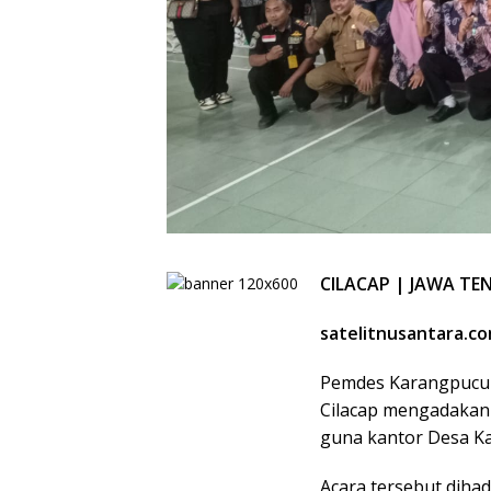
CILACAP | JAWA T
satelitnusantara.c
Pemdes Karangpucun
Cilacap mengadakan 
guna kantor Desa Ka
Acara tersebut dihad