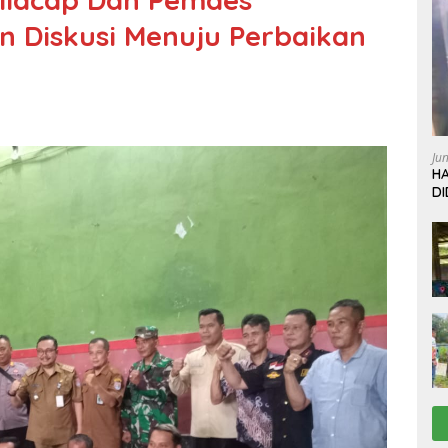
 Diskusi Menuju Perbaikan
Ju
HA
D
W
L