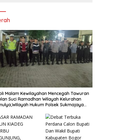
erah
oli Malam Kewilayahan Mencegah Tawuran
ulan Suci Ramadhan Wilayah Kelurahan
mulya,Wilayah Hukum Polsek Sukmajaya
es Metro Depok.