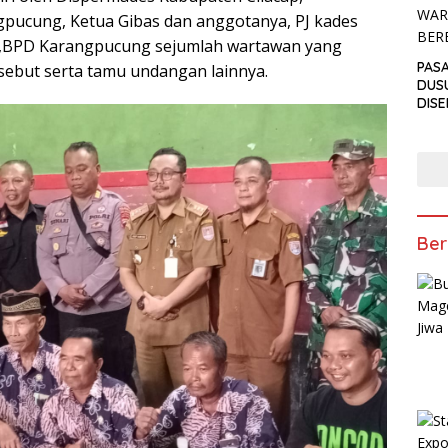
pucung, Ketua Gibas dan anggotanya, PJ kades
 ,BPD Karangpucung sejumlah wartawan yang
PAS
rsebut serta tamu undangan lainnya.
DUS
DIS
PEN
ANT
TAKJ
Ber