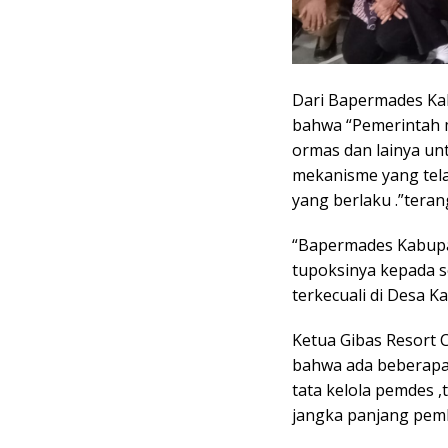
Dari Bapermades Ka
bahwa “Pemerintah 
ormas dan lainya un
mekanisme yang tel
yang berlaku .”teran
“Bapermades Kabupat
tupoksinya kepada s
terkecuali di Desa K
Ketua Gibas Resort
bahwa ada beberapa p
tata kelola pemdes ,
jangka panjang pem