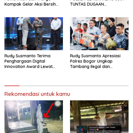
Kompak Gelar Aksi Bersih
TUNTAS DUGAAN
dan Tanam Ribuan Pohon di
PEMBUNUHAN OKTAVIANUS
Jonggol
HEUMASSE
Rudy Susmanto Terima
Rudy Susmanto Apresiasi
Penghargaan Digital
Polres Bogor Ungkap
Innovation Award Lewat
Tambang Ilegal dan
“Lapor Pak Bupati”
Penyalahgunaan Subsidi
Energi
Rekomendasi untuk kamu