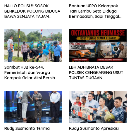
HALLO POLISI !!! SOSOK
Bantuan UPPO Kelompok
BERKEDOK POCONG DIDUGA
Tani Lembu Seto Diduga
BAWA SENJATA TAJAM
Bermasalah, Sapi Tinggal
RESAHKAN WARGA SEKITAR
Tiga Ekor
KAMPUS CURUP REJANG
LEBONG
Sambut HJB ke-544,
LBH ADHIBRATA DESAK
Pemerintah dan Warga
POLSEK CENGKARENG USUT
Kompak Gelar Aksi Bersih
TUNTAS DUGAAN
dan Tanam Ribuan Pohon di
PEMBUNUHAN OKTAVIANUS
Jonggol
HEUMASSE
Rudy Susmanto Terima
Rudy Susmanto Apresiasi