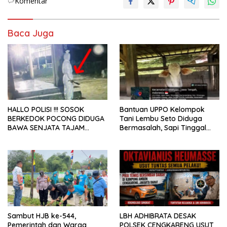
Komentar
Baca Juga
HALLO POLISI !!! SOSOK
Bantuan UPPO Kelompok
BERKEDOK POCONG DIDUGA
Tani Lembu Seto Diduga
BAWA SENJATA TAJAM
Bermasalah, Sapi Tinggal
RESAHKAN WARGA SEKITAR
Tiga Ekor
KAMPUS CURUP REJANG
LEBONG
Sambut HJB ke-544,
LBH ADHIBRATA DESAK
Pemerintah dan Warga
POLSEK CENGKARENG USUT