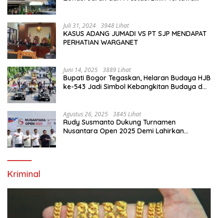
Saja”
Juli 31, 2024
3948 Lihat
KASUS ADANG JUMADI VS PT SJP MENDAPAT
PERHATIAN WARGANET
Juni 14, 2025
3889 Lihat
Bupati Bogor Tegaskan, Helaran Budaya HJB
ke-543 Jadi Simbol Kebangkitan Budaya dan
Ekonomi Di Bumi Tegar Beriman
Agustus 26, 2025
3845 Lihat
Rudy Susmanto Dukung Turnamen
Nusantara Open 2025 Demi Lahirkan
Generasi Emas Sepak Bola Indonesia
Kriminal