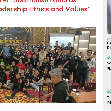
adership Ethics and Values”
Ju
HA
D
W
L