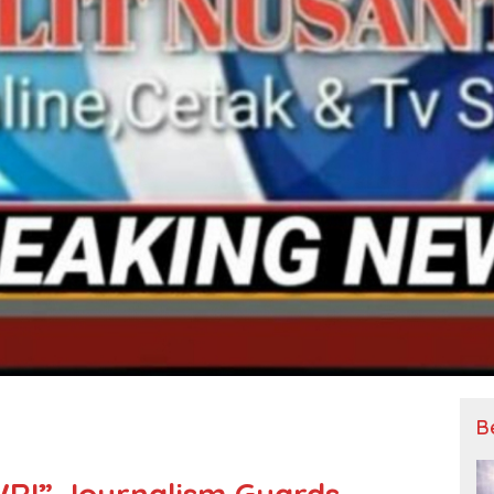
B
WRI” Journalism Guards