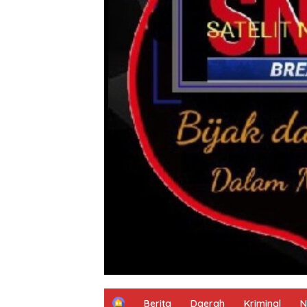
H
Berita
Daerah
Kriminal
N