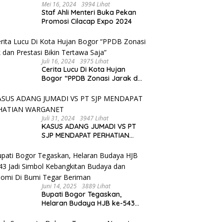
Mei 16, 2024
3994 Lihat
Staf Ahli Menteri Buka Pekan
Promosi Cilacap Expo 2024
Juli 16, 2024
3975 Lihat
Cerita Lucu Di Kota Hujan
Bogor “PPDB Zonasi Jarak dan
Prestasi Bikin Tertawa Saja”
Juli 31, 2024
3947 Lihat
KASUS ADANG JUMADI VS PT
SJP MENDAPAT PERHATIAN
WARGANET
Juni 14, 2025
3889 Lihat
Bupati Bogor Tegaskan,
Helaran Budaya HJB ke-543
Jadi Simbol Kebangkitan
Budaya dan Ekonomi Di Bumi