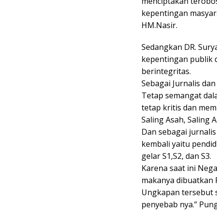
menciptakan terobosa
kepentingan masyara
HM.Nasir.
Sedangkan DR. Sury
kepentingan publik
berintegritas.
Sebagai Jurnalis da
Tetap semangat dala
tetap kritis dan memi
Saling Asah, Saling A
Dan sebagai jurnali
kembali yaitu pendid
gelar S1,S2, dan S3.
Karena saat ini Neg
makanya dibuatkan R
Ungkapan tersebut se
penyebab nya.” Pun