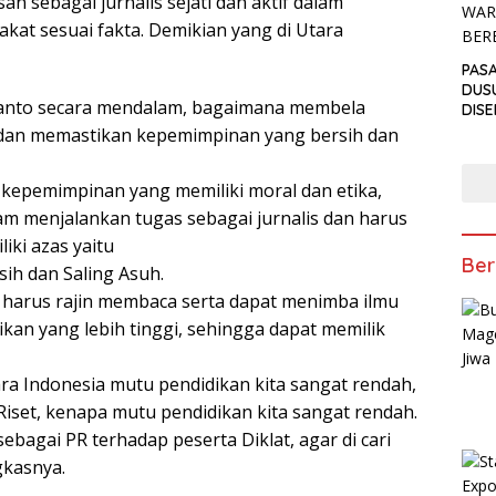
n sebagai jurnalis sejati dan aktif dalam
kat sesuai fakta. Demikian yang di Utara
PAS
DUS
anto secara mendalam, bagaimana membela
DIS
PEN
 dan memastikan kepemimpinan yang bersih dan
ANT
TAKJ
n kepemimpinan yang memiliki moral dan etika,
m menjalankan tugas sebagai jurnalis dan harus
liki azas yaitu
Ber
sih dan Saling Asuh.
s harus rajin membaca serta dapat menimba ilmu
ikan yang lebih tinggi, sehingga dapat memilik
ara Indonesia mutu pendidikan kita sangat rendah,
iset, kenapa mutu pendidikan kita sangat rendah.
bagai PR terhadap peserta Diklat, agar di cari
gkasnya.