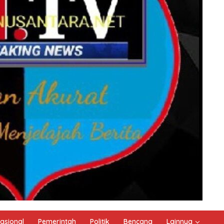
asional
Pemerintah
Politik
Bencana
Lainnya