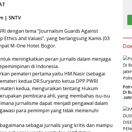
AT
om | SNTV
PWRI dengan tema “Journalism Guards Against
p Ethics and Values”, yang berlangsung Kamis (03
mpat M-One Hotel. Bogor.
Da
 untuk meningkatkan peran jurnalis dalam menjaga
 kepemimpinan di Indonesia.
arkan pemateri pertama yaitu HM.Nasir (sebagai
 pemateri kedua DR.Suryanto ketua DPP PWRI
Patr
pemateri kedua, menguraikan tentang Hukum
Di B
merupakan pembicara ahli, yang membahas isu-isu
Jati
aimana jurnalisme dapat menjadi pengawal dalam
Polr
ngawasi para pemimpin yang tidak memenuhi
agaimana sebagai jurnalis yang kritis dan mampu