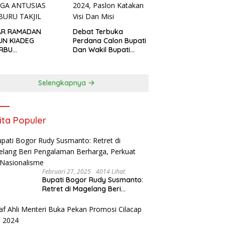
AR RAMADAN
Debat Terbuka
UN KIADEG
Perdana Calon Bupati
ERBU
Dan Wakil Bupati
GUNJUNG, WARGA
Kabupaten Bogor
USIAS BERBURU
2024, Paslon Katakan
IL
Visi Dan Misi
Selengkapnya
ita Populer
Februari 27, 2025
4014 Lihat
Bupati Bogor Rudy Susmanto:
Retret di Magelang Beri
Pengalaman Berharga, Perkuat
Jiwa Nasionalisme