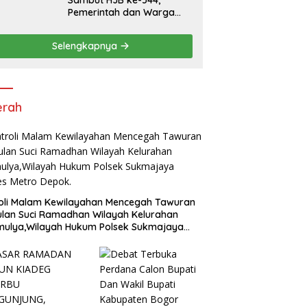
Sambut HJB ke-544,
Pemerintah dan Warga
Kompak Gelar Aksi Bersih
dan Tanam Ribuan Pohon
Selengkapnya
di Jonggol
erah
oli Malam Kewilayahan Mencegah Tawuran
ulan Suci Ramadhan Wilayah Kelurahan
mulya,Wilayah Hukum Polsek Sukmajaya
es Metro Depok.