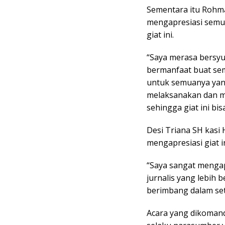
Sementara itu Rohm
mengapresiasi semua
giat ini.
“Saya merasa bersyuk
bermanfaat buat sem
untuk semuanya yang
melaksanakan dan me
sehingga giat ini bi
Desi Triana SH kasi
mengapresiasi giat in
“Saya sangat mengap
jurnalis yang lebih
berimbang dalam set
Acara yang dikoman