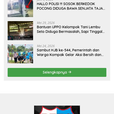
HALLO POLISI !!! SOSOK BERKEDOK
POCONG DIDUGA BAWA SENJATA TAJAM
RESAHKAN WARGA SEKITAR KAMPUS
CURUP REJANG LEBONG
Mei 29, 2026
Bantuan UPPO Kelompok Tani Lembu
Seto Diduga Bermasalah, Sapi Tinggal
Tiga Ekor
Mei 24, 2026
Sambut HJB ke-544, Pemerintah dan
Warga Kompak Gelar Aksi Bersih dan
Tanam Ribuan Pohon di Jonggol
Selengkapnya