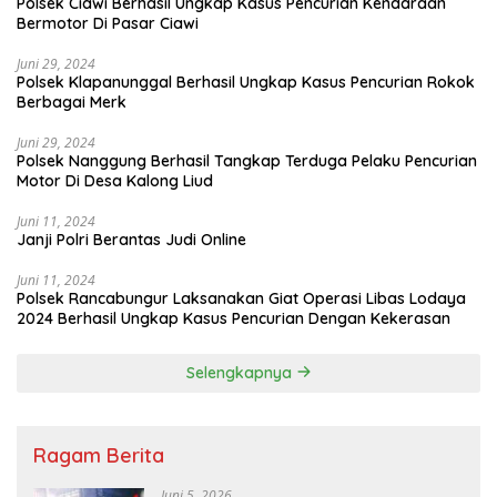
Polsek Ciawi Berhasil Ungkap Kasus Pencurian Kendaraan
Bermotor Di Pasar Ciawi
Juni 29, 2024
Polsek Klapanunggal Berhasil Ungkap Kasus Pencurian Rokok
Berbagai Merk
Juni 29, 2024
Polsek Nanggung Berhasil Tangkap Terduga Pelaku Pencurian
Motor Di Desa Kalong Liud
Juni 11, 2024
Janji Polri Berantas Judi Online
Juni 11, 2024
Polsek Rancabungur Laksanakan Giat Operasi Libas Lodaya
2024 Berhasil Ungkap Kasus Pencurian Dengan Kekerasan
Selengkapnya
Ragam Berita
Juni 5, 2026