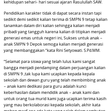
kehidupan sehari- hari sesuai ajaran Rasulullah SAW.
Pendidikan karakter tidak di dapat secara instan tapi
sedikit demi sedikit kalian terima di SMPN 9 tetap kalian
tanamkan dalam diri kalian sehingga kalian menjadi
pribadi yang tangguh karena kalian di titipkan menjadi
generasi emas untuk negeri ini, Sukses untuk anak –
anak SMPN 9 Depok semoga kalian menjadi generasi
yang membanggakan “kata Rini Setyowati. S.Pd.MM.
“Selamat para siswa yang telah lulus kami sangat
bangga menjadi pendamping dalam perjuangan kalian
di SMPN 9 ,tak lupa kami ucapkan kepada kepala
sekolah dan dewan guru yang telah membimbing anak
– anak kami dedikasi para guru adalah kunci
keberhasilan dalam mendidik anak – anak kami dan
untuk orang tua murid kami juga ucapkan terima kasih
yang mau berkolaborasi kepada sekolah, akhir kata
mohon maaf apa ada kata yang salah dalam sambutan