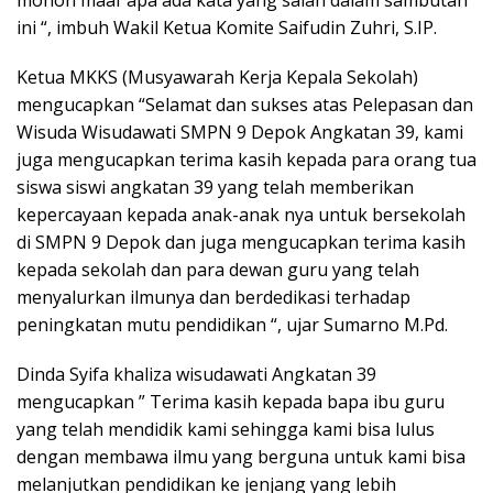
ini “, imbuh Wakil Ketua Komite Saifudin Zuhri, S.IP.
Ketua MKKS (Musyawarah Kerja Kepala Sekolah)
mengucapkan “Selamat dan sukses atas Pelepasan dan
Wisuda Wisudawati SMPN 9 Depok Angkatan 39, kami
juga mengucapkan terima kasih kepada para orang tua
siswa siswi angkatan 39 yang telah memberikan
kepercayaan kepada anak-anak nya untuk bersekolah
di SMPN 9 Depok dan juga mengucapkan terima kasih
kepada sekolah dan para dewan guru yang telah
menyalurkan ilmunya dan berdedikasi terhadap
peningkatan mutu pendidikan “, ujar Sumarno M.Pd.
Dinda Syifa khaliza wisudawati Angkatan 39
mengucapkan ” Terima kasih kepada bapa ibu guru
yang telah mendidik kami sehingga kami bisa lulus
dengan membawa ilmu yang berguna untuk kami bisa
melanjutkan pendidikan ke jenjang yang lebih