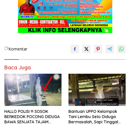
Komentar
Baca Juga
HALLO POLISI !!! SOSOK
Bantuan UPPO Kelompok
BERKEDOK POCONG DIDUGA
Tani Lembu Seto Diduga
BAWA SENJATA TAJAM
Bermasalah, Sapi Tinggal
RESAHKAN WARGA SEKITAR
Tiga Ekor