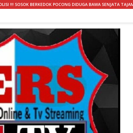
G DIDUGA BAWA SENJATA TAJAM RESAHKAN WARGA SEKITAR KAMP