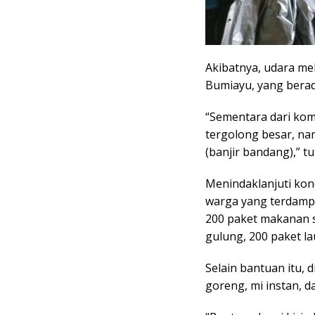
Akibatnya, udara m
Bumiayu, yang berada 
“Sementara dari kom
tergolong besar, na
(banjir bandang),” tu
Menindaklanjuti kon
warga yang terdampa
200 paket makanan si
gulung, 200 paket la
Selain bantuan itu, d
goreng, mi instan, d