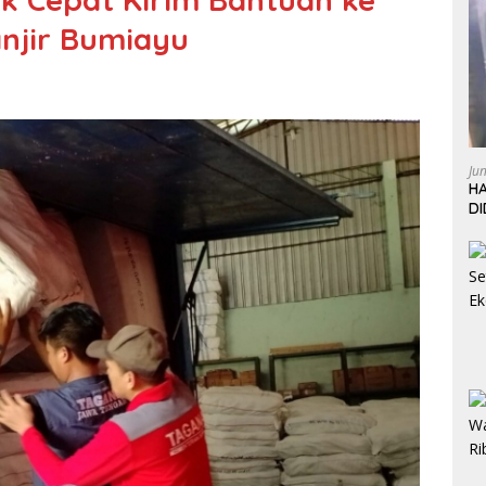
njir Bumiayu
Ju
HA
D
W
L