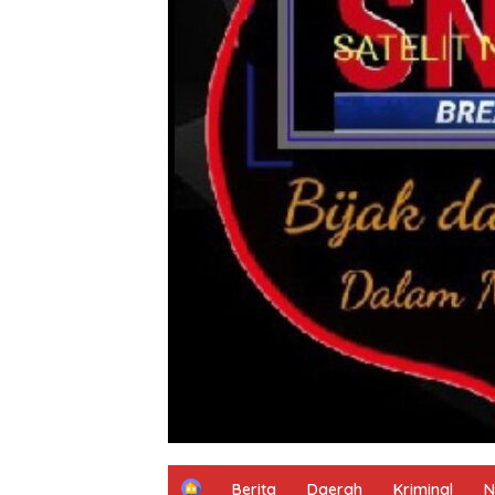
H
Berita
Daerah
Kriminal
N