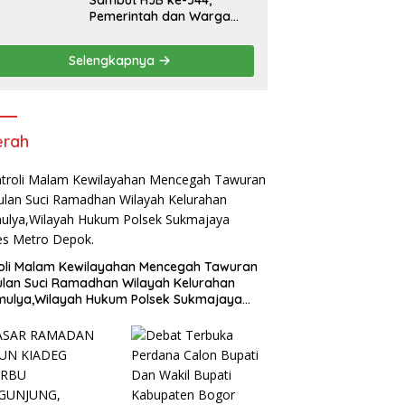
Sambut HJB ke-544,
Pemerintah dan Warga
Kompak Gelar Aksi Bersih
dan Tanam Ribuan Pohon
Selengkapnya
di Jonggol
erah
oli Malam Kewilayahan Mencegah Tawuran
ulan Suci Ramadhan Wilayah Kelurahan
mulya,Wilayah Hukum Polsek Sukmajaya
es Metro Depok.