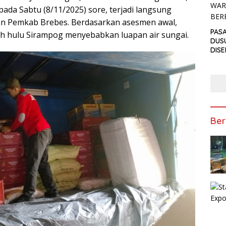
 pada Sabtu (8/11/2025) sore, terjadi langsung
an Pemkab Brebes. Berdasarkan asesmen awal,
PAS
yah hulu Sirampog menyebabkan luapan air sungai.
DUS
DIS
PEN
ANT
TAKJ
Ber