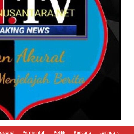
asional
Pemerintah
Politik
Bencana
Lainnya