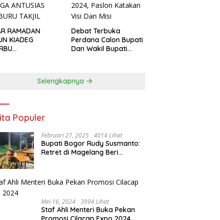
AR RAMADAN
Debat Terbuka
UN KIADEG
Perdana Calon Bupati
ERBU
Dan Wakil Bupati
GUNJUNG, WARGA
Kabupaten Bogor
USIAS BERBURU
2024, Paslon Katakan
IL
Visi Dan Misi
Selengkapnya
ita Populer
Februari 27, 2025
4014 Lihat
Bupati Bogor Rudy Susmanto:
Retret di Magelang Beri
Pengalaman Berharga, Perkuat
Jiwa Nasionalisme
Mei 16, 2024
3994 Lihat
Staf Ahli Menteri Buka Pekan
Promosi Cilacap Expo 2024