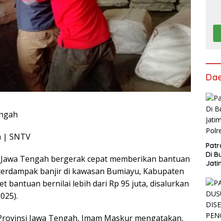
Da
engah
m | SNTV
Patr
Di B
i Jawa Tengah bergerak cepat memberikan bantuan
Jati
terdampak banjir di kawasan Bumiayu, Kabupaten
Polr
t bantuan bernilai lebih dari Rp 95 juta, disalurkan
025).
 Provinsi Jawa Tengah, Imam Maskur mengatakan,