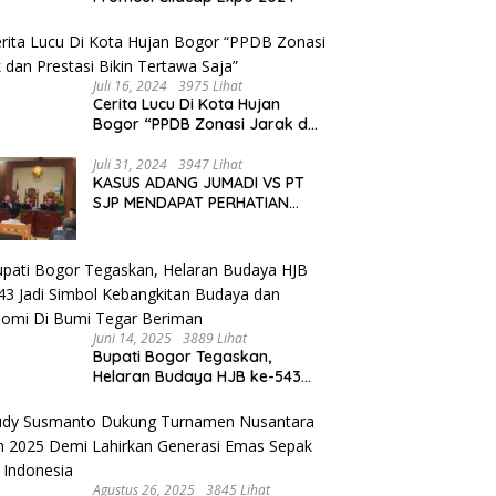
Juli 16, 2024
3975 Lihat
Cerita Lucu Di Kota Hujan
Bogor “PPDB Zonasi Jarak dan
Prestasi Bikin Tertawa Saja”
Juli 31, 2024
3947 Lihat
KASUS ADANG JUMADI VS PT
SJP MENDAPAT PERHATIAN
WARGANET
Juni 14, 2025
3889 Lihat
Bupati Bogor Tegaskan,
Helaran Budaya HJB ke-543
Jadi Simbol Kebangkitan
Budaya dan Ekonomi Di Bumi
Tegar Beriman
Agustus 26, 2025
3845 Lihat