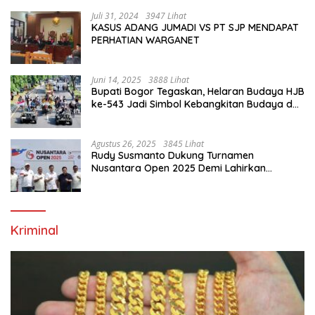
Juli 31, 2024
3947 Lihat
KASUS ADANG JUMADI VS PT SJP MENDAPAT
PERHATIAN WARGANET
Juni 14, 2025
3888 Lihat
Bupati Bogor Tegaskan, Helaran Budaya HJB
ke-543 Jadi Simbol Kebangkitan Budaya dan
Ekonomi Di Bumi Tegar Beriman
Agustus 26, 2025
3845 Lihat
Rudy Susmanto Dukung Turnamen
Nusantara Open 2025 Demi Lahirkan
Generasi Emas Sepak Bola Indonesia
Kriminal