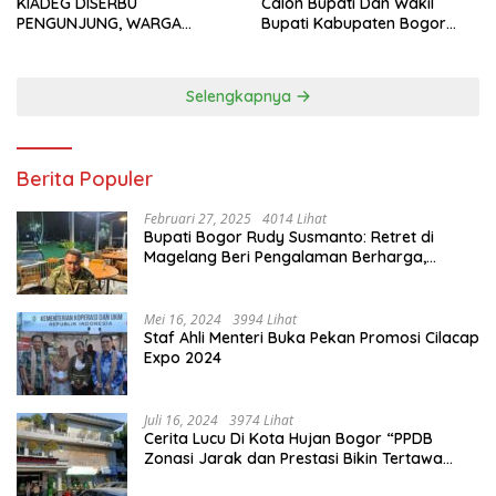
KIADEG DISERBU
Calon Bupati Dan Wakil
PENGUNJUNG, WARGA
Bupati Kabupaten Bogor
ANTUSIAS BERBURU TAKJIL
2024, Paslon Katakan Visi
Dan Misi
Selengkapnya
Berita Populer
Februari 27, 2025
4014 Lihat
Bupati Bogor Rudy Susmanto: Retret di
Magelang Beri Pengalaman Berharga,
Perkuat Jiwa Nasionalisme
Mei 16, 2024
3994 Lihat
Staf Ahli Menteri Buka Pekan Promosi Cilacap
Expo 2024
Juli 16, 2024
3974 Lihat
Cerita Lucu Di Kota Hujan Bogor “PPDB
Zonasi Jarak dan Prestasi Bikin Tertawa
Saja”