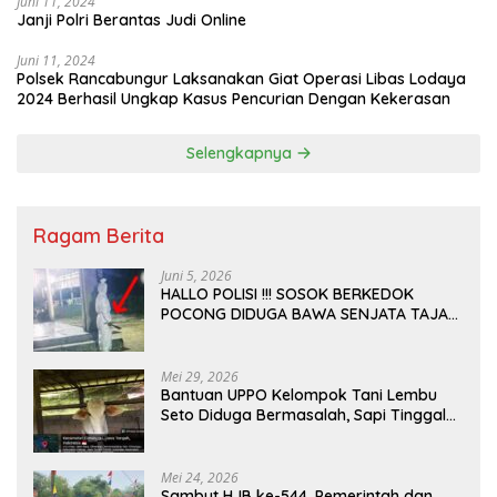
Juni 11, 2024
Janji Polri Berantas Judi Online
Juni 11, 2024
Polsek Rancabungur Laksanakan Giat Operasi Libas Lodaya
2024 Berhasil Ungkap Kasus Pencurian Dengan Kekerasan
Selengkapnya
Ragam Berita
Juni 5, 2026
HALLO POLISI !!! SOSOK BERKEDOK
POCONG DIDUGA BAWA SENJATA TAJAM
RESAHKAN WARGA SEKITAR KAMPUS
CURUP REJANG LEBONG
Mei 29, 2026
Bantuan UPPO Kelompok Tani Lembu
Seto Diduga Bermasalah, Sapi Tinggal
Tiga Ekor
Mei 24, 2026
Sambut HJB ke-544, Pemerintah dan