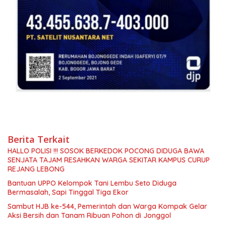
Berita Terkait
HALLO POLISI !!! SOSOK BERKEDOK POCONG DIDUGA BAWA
SENJATA TAJAM RESAHKAN WARGA SEKITAR KAMPUS CURUP
REJANG LEBONG
Bantuan UPPO Kelompok Tani Lembu Seto Diduga
Bermasalah, Sapi Tinggal Tiga Ekor
Sambut HJB ke-544, Pemerintah dan Warga Kompak Gelar
Aksi Bersih dan Tanam Ribuan Pohon di Jonggol