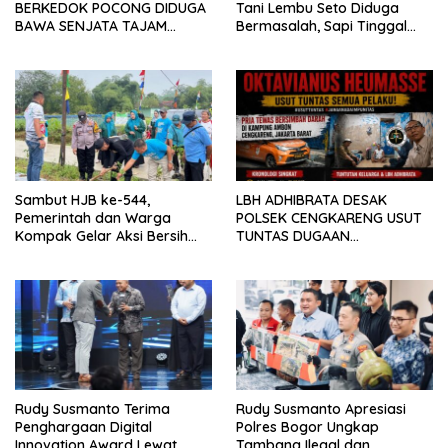
BERKEDOK POCONG DIDUGA
Tani Lembu Seto Diduga
BAWA SENJATA TAJAM
Bermasalah, Sapi Tinggal
RESAHKAN WARGA SEKITAR
Tiga Ekor
KAMPUS CURUP REJANG
LEBONG
Sambut HJB ke-544,
LBH ADHIBRATA DESAK
Pemerintah dan Warga
POLSEK CENGKARENG USUT
Kompak Gelar Aksi Bersih
TUNTAS DUGAAN
dan Tanam Ribuan Pohon di
PEMBUNUHAN OKTAVIANUS
Jonggol
HEUMASSE
Rudy Susmanto Terima
Rudy Susmanto Apresiasi
Penghargaan Digital
Polres Bogor Ungkap
Innovation Award Lewat
Tambang Ilegal dan