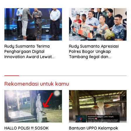
dan Tanam Ribuan Pohon di
PEMBUNUHAN OKTAVIANUS
Jonggol
HEUMASSE
Rudy Susmanto Terima
Rudy Susmanto Apresiasi
Penghargaan Digital
Polres Bogor Ungkap
Innovation Award Lewat
Tambang Ilegal dan
“Lapor Pak Bupati”
Penyalahgunaan Subsidi
Energi
Rekomendasi untuk kamu
HALLO POLISI !!! SOSOK
Bantuan UPPO Kelompok