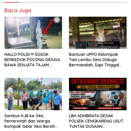
Baca Juga
HALLO POLISI !!! SOSOK
Bantuan UPPO Kelompok
BERKEDOK POCONG DIDUGA
Tani Lembu Seto Diduga
BAWA SENJATA TAJAM
Bermasalah, Sapi Tinggal
RESAHKAN WARGA SEKITAR
Tiga Ekor
KAMPUS CURUP REJANG
LEBONG
Sambut HJB ke-544,
LBH ADHIBRATA DESAK
Pemerintah dan Warga
POLSEK CENGKARENG USUT
Kompak Gelar Aksi Bersih
TUNTAS DUGAAN