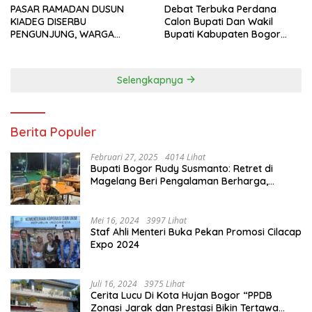
PASAR RAMADAN DUSUN
Debat Terbuka Perdana
KIADEG DISERBU
Calon Bupati Dan Wakil
PENGUNJUNG, WARGA
Bupati Kabupaten Bogor
ANTUSIAS BERBURU TAKJIL
2024, Paslon Katakan Visi
Dan Misi
Selengkapnya
Berita Populer
Februari 27, 2025
4014 Lihat
Bupati Bogor Rudy Susmanto: Retret di
Magelang Beri Pengalaman Berharga,
Perkuat Jiwa Nasionalisme
Mei 16, 2024
3997 Lihat
Staf Ahli Menteri Buka Pekan Promosi Cilacap
Expo 2024
Juli 16, 2024
3975 Lihat
Cerita Lucu Di Kota Hujan Bogor “PPDB
Zonasi Jarak dan Prestasi Bikin Tertawa