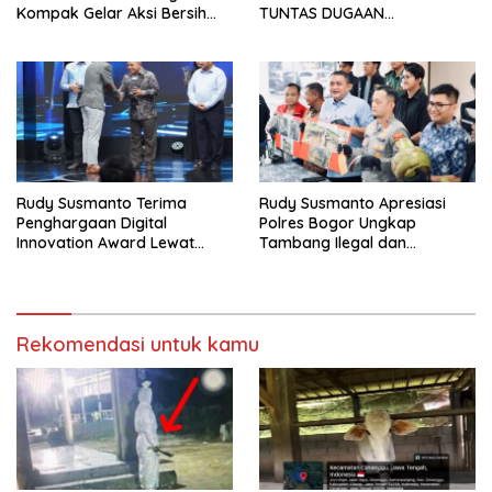
Kompak Gelar Aksi Bersih
TUNTAS DUGAAN
dan Tanam Ribuan Pohon di
PEMBUNUHAN OKTAVIANUS
Jonggol
HEUMASSE
Rudy Susmanto Terima
Rudy Susmanto Apresiasi
Penghargaan Digital
Polres Bogor Ungkap
Innovation Award Lewat
Tambang Ilegal dan
“Lapor Pak Bupati”
Penyalahgunaan Subsidi
Energi
Rekomendasi untuk kamu