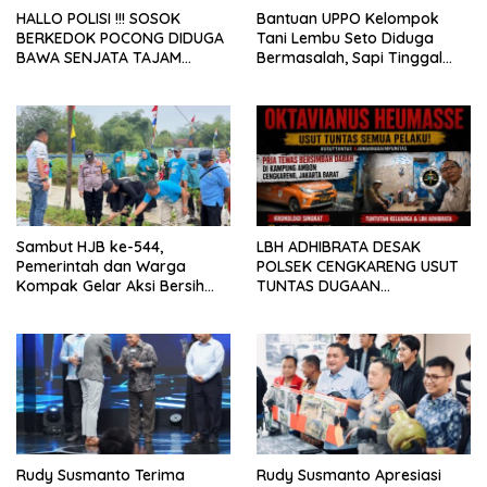
HALLO POLISI !!! SOSOK
Bantuan UPPO Kelompok
BERKEDOK POCONG DIDUGA
Tani Lembu Seto Diduga
BAWA SENJATA TAJAM
Bermasalah, Sapi Tinggal
RESAHKAN WARGA SEKITAR
Tiga Ekor
KAMPUS CURUP REJANG
LEBONG
Sambut HJB ke-544,
LBH ADHIBRATA DESAK
Pemerintah dan Warga
POLSEK CENGKARENG USUT
Kompak Gelar Aksi Bersih
TUNTAS DUGAAN
dan Tanam Ribuan Pohon di
PEMBUNUHAN OKTAVIANUS
Jonggol
HEUMASSE
Rudy Susmanto Terima
Rudy Susmanto Apresiasi