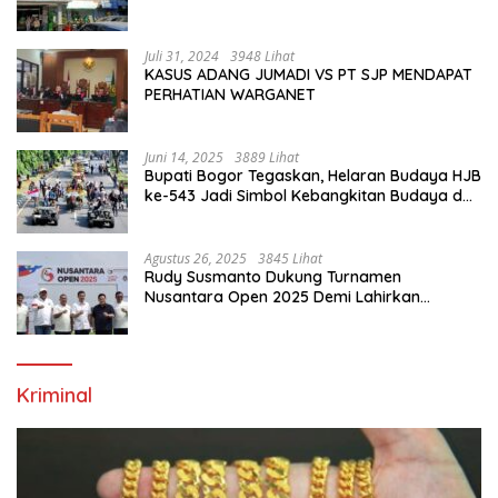
Saja”
Juli 31, 2024
3948 Lihat
KASUS ADANG JUMADI VS PT SJP MENDAPAT
PERHATIAN WARGANET
Juni 14, 2025
3889 Lihat
Bupati Bogor Tegaskan, Helaran Budaya HJB
ke-543 Jadi Simbol Kebangkitan Budaya dan
Ekonomi Di Bumi Tegar Beriman
Agustus 26, 2025
3845 Lihat
Rudy Susmanto Dukung Turnamen
Nusantara Open 2025 Demi Lahirkan
Generasi Emas Sepak Bola Indonesia
Kriminal