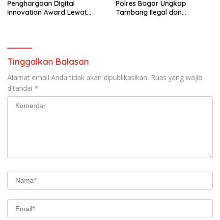
Penghargaan Digital
Polres Bogor Ungkap
Innovation Award Lewat
Tambang Ilegal dan
“Lapor Pak Bupati”
Penyalahgunaan Subsidi
Energi
Tinggalkan Balasan
Alamat email Anda tidak akan dipublikasikan.
Ruas yang wajib
ditandai
*