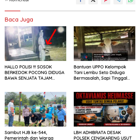
Baca Juga
HALLO POLISI !!! SOSOK
Bantuan UPPO Kelompok
BERKEDOK POCONG DIDUGA
Tani Lembu Seto Diduga
BAWA SENJATA TAJAM
Bermasalah, Sapi Tinggal
RESAHKAN WARGA SEKITAR
Tiga Ekor
KAMPUS CURUP REJANG
LEBONG
Sambut HJB ke-544,
LBH ADHIBRATA DESAK
Pemerintah dan Warga
POLSEK CENGKARENG USUT