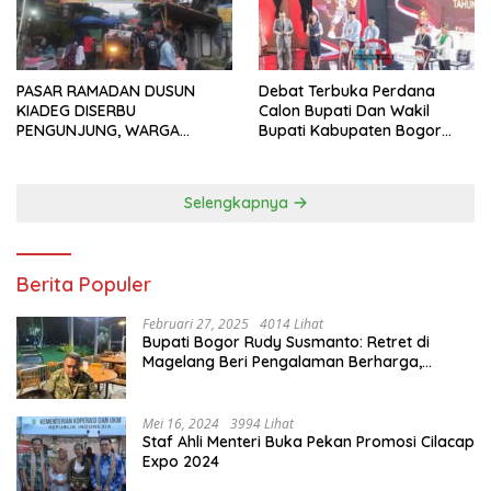
PASAR RAMADAN DUSUN
Debat Terbuka Perdana
KIADEG DISERBU
Calon Bupati Dan Wakil
PENGUNJUNG, WARGA
Bupati Kabupaten Bogor
ANTUSIAS BERBURU TAKJIL
2024, Paslon Katakan Visi
Dan Misi
Selengkapnya
Berita Populer
Februari 27, 2025
4014 Lihat
Bupati Bogor Rudy Susmanto: Retret di
Magelang Beri Pengalaman Berharga,
Perkuat Jiwa Nasionalisme
Mei 16, 2024
3994 Lihat
Staf Ahli Menteri Buka Pekan Promosi Cilacap
Expo 2024