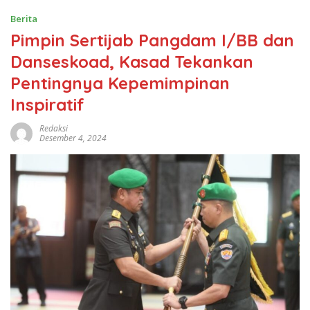
Berita
Pimpin Sertijab Pangdam I/BB dan
Danseskoad, Kasad Tekankan
Pentingnya Kepemimpinan
Inspiratif
Redaksi
Desember 4, 2024