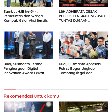
Sambut HJB ke-544,
LBH ADHIBRATA DESAK
Pemerintah dan Warga
POLSEK CENGKARENG USUT
Kompak Gelar Aksi Bersih
TUNTAS DUGAAN
dan Tanam Ribuan Pohon di
PEMBUNUHAN OKTAVIANUS
Jonggol
HEUMASSE
Rudy Susmanto Terima
Rudy Susmanto Apresiasi
Penghargaan Digital
Polres Bogor Ungkap
Innovation Award Lewat
Tambang Ilegal dan
“Lapor Pak Bupati”
Penyalahgunaan Subsidi
Energi
Rekomendasi untuk kamu