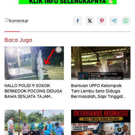
Komentar
Baca Juga
HALLO POLISI !!! SOSOK
Bantuan UPPO Kelompok
BERKEDOK POCONG DIDUGA
Tani Lembu Seto Diduga
BAWA SENJATA TAJAM
Bermasalah, Sapi Tinggal
RESAHKAN WARGA SEKITAR
Tiga Ekor
KAMPUS CURUP REJANG
LEBONG