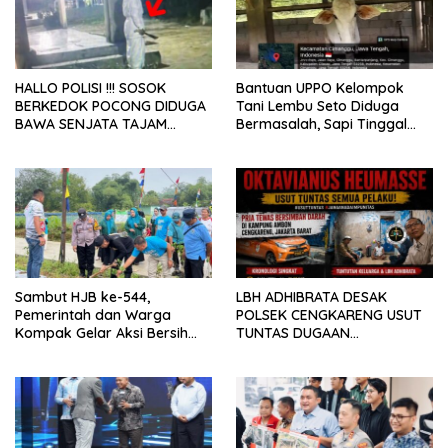
HALLO POLISI !!! SOSOK
Bantuan UPPO Kelompok
BERKEDOK POCONG DIDUGA
Tani Lembu Seto Diduga
BAWA SENJATA TAJAM
Bermasalah, Sapi Tinggal
RESAHKAN WARGA SEKITAR
Tiga Ekor
KAMPUS CURUP REJANG
LEBONG
Sambut HJB ke-544,
LBH ADHIBRATA DESAK
Pemerintah dan Warga
POLSEK CENGKARENG USUT
Kompak Gelar Aksi Bersih
TUNTAS DUGAAN
dan Tanam Ribuan Pohon di
PEMBUNUHAN OKTAVIANUS
Jonggol
HEUMASSE