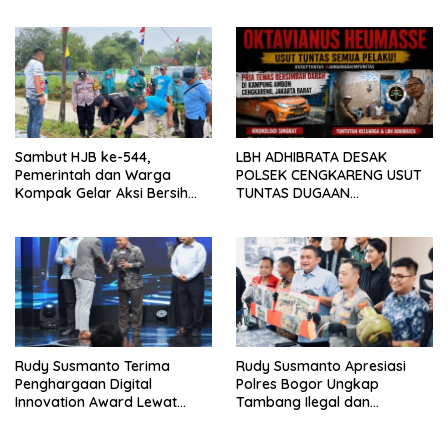
RESAHKAN WARGA SEKITAR
Tiga Ekor
KAMPUS CURUP REJANG
LEBONG
Sambut HJB ke-544,
LBH ADHIBRATA DESAK
Pemerintah dan Warga
POLSEK CENGKARENG USUT
Kompak Gelar Aksi Bersih
TUNTAS DUGAAN
dan Tanam Ribuan Pohon di
PEMBUNUHAN OKTAVIANUS
Jonggol
HEUMASSE
Rudy Susmanto Terima
Rudy Susmanto Apresiasi
Penghargaan Digital
Polres Bogor Ungkap
Innovation Award Lewat
Tambang Ilegal dan
“Lapor Pak Bupati”
Penyalahgunaan Subsidi
Energi