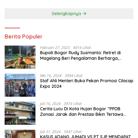
Dan Misi
Selengkapnya
Berita Populer
Februari 27, 2025
4014 Lihat
Bupati Bogor Rudy Susmanto: Retret di
Magelang Beri Pengalaman Berharga,
Perkuat Jiwa Nasionalisme
Mei 16, 2024
3994 Lihat
Staf Ahli Menteri Buka Pekan Promosi Cilacap
Expo 2024
Juli 16, 2024
3974 Lihat
Cerita Lucu Di Kota Hujan Bogor “PPDB
Zonasi Jarak dan Prestasi Bikin Tertawa
Saja”
Juli 31, 2024
3947 Lihat
KASUS ADANG JUMADI VS PT SJP MENDAPAT