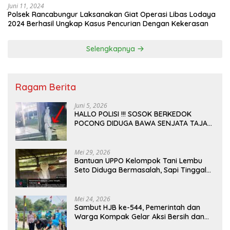
Juni 11, 2024
Polsek Rancabungur Laksanakan Giat Operasi Libas Lodaya
2024 Berhasil Ungkap Kasus Pencurian Dengan Kekerasan
Selengkapnya
Ragam Berita
Juni 5, 2026
HALLO POLISI !!! SOSOK BERKEDOK
POCONG DIDUGA BAWA SENJATA TAJAM
RESAHKAN WARGA SEKITAR KAMPUS
CURUP REJANG LEBONG
Mei 29, 2026
Bantuan UPPO Kelompok Tani Lembu
Seto Diduga Bermasalah, Sapi Tinggal
Tiga Ekor
Mei 24, 2026
Sambut HJB ke-544, Pemerintah dan
Warga Kompak Gelar Aksi Bersih dan
Tanam Ribuan Pohon di Jonggol