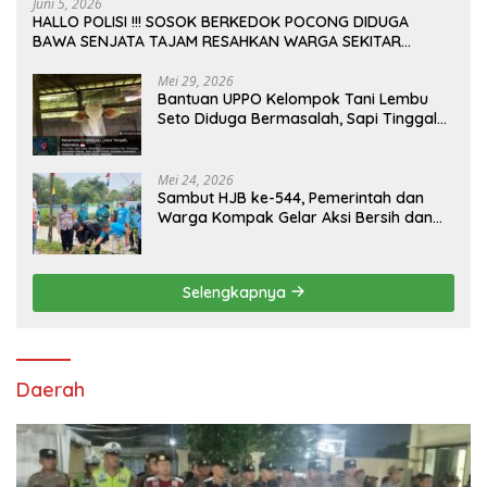
Juni 5, 2026
HALLO POLISI !!! SOSOK BERKEDOK POCONG DIDUGA
BAWA SENJATA TAJAM RESAHKAN WARGA SEKITAR
KAMPUS CURUP REJANG LEBONG
Mei 29, 2026
Bantuan UPPO Kelompok Tani Lembu
Seto Diduga Bermasalah, Sapi Tinggal
Tiga Ekor
Mei 24, 2026
Sambut HJB ke-544, Pemerintah dan
Warga Kompak Gelar Aksi Bersih dan
Tanam Ribuan Pohon di Jonggol
Selengkapnya
Daerah