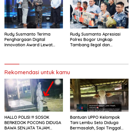
Rudy Susmanto Terima
Rudy Susmanto Apresiasi
Penghargaan Digital
Polres Bogor Ungkap
Innovation Award Lewat
Tambang Ilegal dan
“Lapor Pak Bupati”
Penyalahgunaan Subsidi
Energi
Rekomendasi untuk kamu
HALLO POLISI !!! SOSOK
Bantuan UPPO Kelompok
BERKEDOK POCONG DIDUGA
Tani Lembu Seto Diduga
BAWA SENJATA TAJAM
Bermasalah, Sapi Tinggal