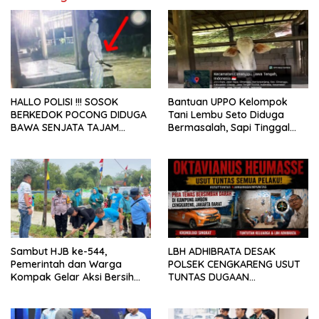
HALLO POLISI !!! SOSOK
Bantuan UPPO Kelompok
BERKEDOK POCONG DIDUGA
Tani Lembu Seto Diduga
BAWA SENJATA TAJAM
Bermasalah, Sapi Tinggal
RESAHKAN WARGA SEKITAR
Tiga Ekor
KAMPUS CURUP REJANG
LEBONG
Sambut HJB ke-544,
LBH ADHIBRATA DESAK
Pemerintah dan Warga
POLSEK CENGKARENG USUT
Kompak Gelar Aksi Bersih
TUNTAS DUGAAN
dan Tanam Ribuan Pohon di
PEMBUNUHAN OKTAVIANUS
Jonggol
HEUMASSE