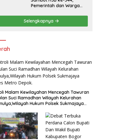
Sambut HJB ke-544,
Pemerintah dan Warga
Kompak Gelar Aksi Bersih
dan Tanam Ribuan Pohon
Selengkapnya
di Jonggol
erah
oli Malam Kewilayahan Mencegah Tawuran
ulan Suci Ramadhan Wilayah Kelurahan
mulya,Wilayah Hukum Polsek Sukmajaya
es Metro Depok.