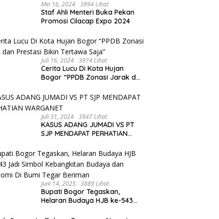
Mei 16, 2024
3994 Lihat
Staf Ahli Menteri Buka Pekan
Promosi Cilacap Expo 2024
Juli 16, 2024
3974 Lihat
Cerita Lucu Di Kota Hujan
Bogor “PPDB Zonasi Jarak dan
Prestasi Bikin Tertawa Saja”
Juli 31, 2024
3947 Lihat
KASUS ADANG JUMADI VS PT
SJP MENDAPAT PERHATIAN
WARGANET
Juni 14, 2025
3889 Lihat
Bupati Bogor Tegaskan,
Helaran Budaya HJB ke-543
Jadi Simbol Kebangkitan
Budaya dan Ekonomi Di Bumi