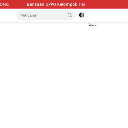
ompok Tani Lembu Seto Diduga Bermasalah, Sapi Tinggal Tiga 
tutup