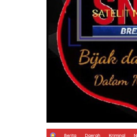
H
Berita
Daerah
Kriminal
N