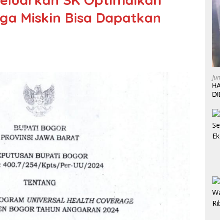
ga Miskin Bisa Dapatkan
Ju
HA
D
W
L