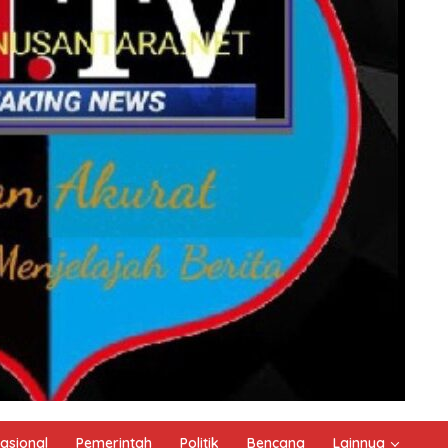
asional
Pemerintah
Politik
Bencana
Lainnya