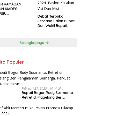
AR RAMADAN
UN KIADEG
ERBU
Debat Terbuka
GUNJUNG, WARGA
Perdana Calon Bupati
USIAS BERBURU
Dan Wakil Bupati
IL
Kabupaten Bogor
2024, Paslon Katakan
Visi Dan Misi
Selengkapnya
ita Populer
Februari 27, 2025
4014 Lihat
Bupati Bogor Rudy Susmanto:
Retret di Magelang Beri
Pengalaman Berharga, Perkuat
Jiwa Nasionalisme