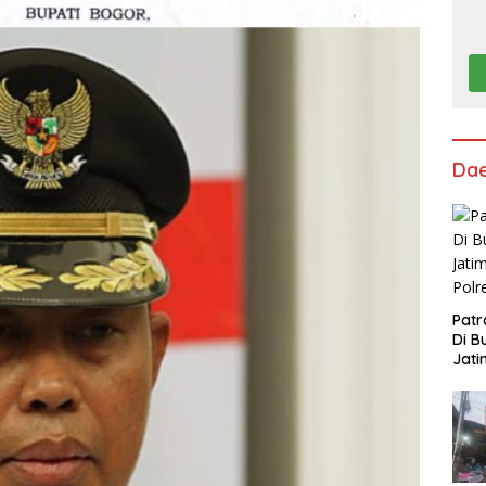
Da
Patr
Di B
Jati
Polr