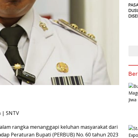
PAS
DUS
DIS
PEN
ANT
TAKJ
Ber
m | SNTV
alam rangka menanggapi keluhan masyarakat dari
adap Peraturan Bupati (PERBUB) No. 60 tahun 2023