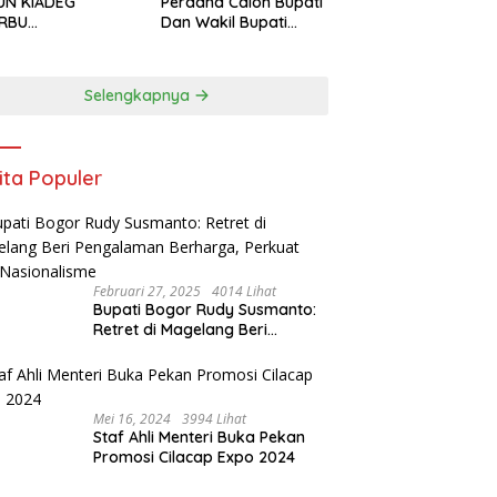
UN KIADEG
Perdana Calon Bupati
ERBU
Dan Wakil Bupati
GUNJUNG, WARGA
Kabupaten Bogor
USIAS BERBURU
2024, Paslon Katakan
IL
Visi Dan Misi
Selengkapnya
ita Populer
Februari 27, 2025
4014 Lihat
Bupati Bogor Rudy Susmanto:
Retret di Magelang Beri
Pengalaman Berharga, Perkuat
Jiwa Nasionalisme
Mei 16, 2024
3994 Lihat
Staf Ahli Menteri Buka Pekan
Promosi Cilacap Expo 2024