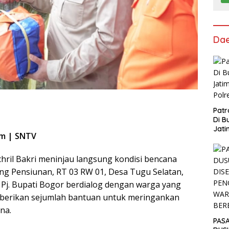
Da
Patr
Di B
Jati
om | SNTV
Polr
chril Bakri meninjau langsung kondisi bencana
ung Pensiunan, RT 03 RW 01, Desa Tugu Selatan,
. Pj. Bupati Bogor berdialog dengan warga yang
erikan sejumlah bantuan untuk meringankan
na.
PAS