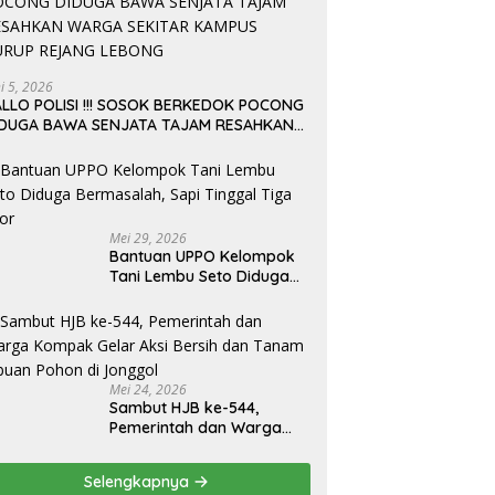
ni 5, 2026
LLO POLISI !!! SOSOK BERKEDOK POCONG
IDUGA BAWA SENJATA TAJAM RESAHKAN
ARGA SEKITAR KAMPUS CURUP REJANG
EBONG
Mei 29, 2026
Bantuan UPPO Kelompok
Tani Lembu Seto Diduga
Bermasalah, Sapi Tinggal
Tiga Ekor
Mei 24, 2026
Sambut HJB ke-544,
Pemerintah dan Warga
Kompak Gelar Aksi Bersih
dan Tanam Ribuan Pohon
Selengkapnya
di Jonggol