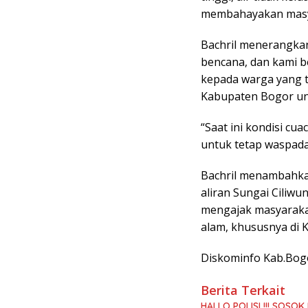
membahayakan masyar
Bachril menerangka
bencana, dan kami 
kepada warga yang 
Kabupaten Bogor unt
“Saat ini kondisi c
untuk tetap waspada d
Bachril menambahka
aliran Sungai Ciliwu
mengajak masyaraka
alam, khususnya di 
Diskominfo Kab.Bog
Berita Terkait
HALLO POLISI !!! SO