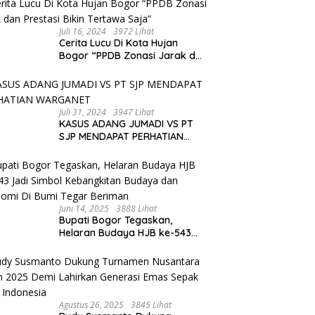
Juli 16, 2024
3972 Lihat
Cerita Lucu Di Kota Hujan
Bogor “PPDB Zonasi Jarak dan
Prestasi Bikin Tertawa Saja”
Juli 31, 2024
3947 Lihat
KASUS ADANG JUMADI VS PT
SJP MENDAPAT PERHATIAN
WARGANET
Juni 14, 2025
3888 Lihat
Bupati Bogor Tegaskan,
Helaran Budaya HJB ke-543
Jadi Simbol Kebangkitan
Budaya dan Ekonomi Di Bumi
Tegar Beriman
Agustus 26, 2025
3845 Lihat