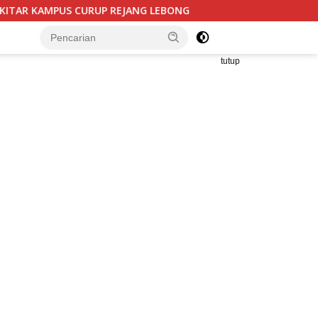
LEBONG
Bantuan UPPO Kelompok Tani Lembu Seto Diduga
tutup