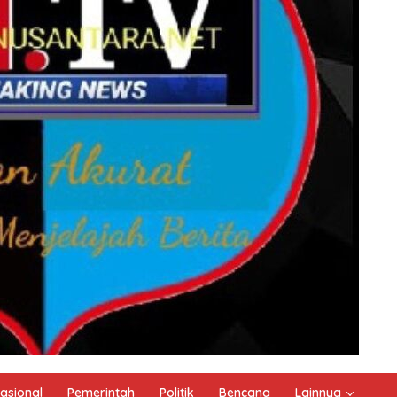
asional
Pemerintah
Politik
Bencana
Lainnya