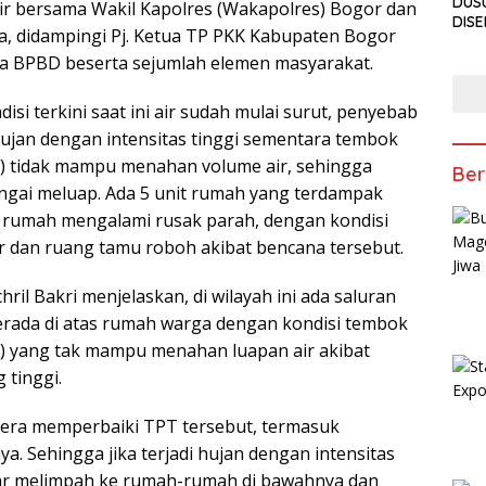
DUS
dir bersama Wakil Kapolres (Wakapolres) Bogor dan
DIS
, didampingi Pj. Ketua TP PKK Kabupaten Bogor
PEN
a BPBD beserta sejumlah elemen masyarakat.
ANT
TAKJ
isi terkini saat ini air sudah mulai surut, penyebab
hujan dengan intensitas tinggi sementara tembok
) tidak mampu menahan volume air, sehingga
Ber
gai meluap. Ada 5 unit rumah yang terdampak
t rumah mengalami rusak parah, dengan kondisi
r dan ruang tamu roboh akibat bencana tersebut.
hril Bakri menjelaskan, di wilayah ini ada saluran
berada di atas rumah warga dengan kondisi tembok
) yang tak mampu menahan luapan air akibat
 tinggi.
gera memperbaiki TPT tersebut, termasuk
a. Sehingga jika terjadi hujan dengan intensitas
eluar melimpah ke rumah-rumah di bawahnya dan