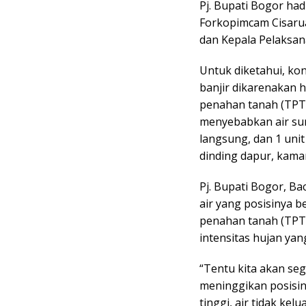
Pj. Bupati Bogor ha
Forkopimcam Cisarua
dan Kepala Pelaksan
Untuk diketahui, kond
banjir dikarenakan 
penahan tanah (TPT
menyebabkan air sun
langsung, dan 1 uni
dinding dapur, kama
Pj. Bupati Bogor, Bac
air yang posisinya 
penahan tanah (TPT
intensitas hujan yang
“Tentu kita akan se
meninggikan posisiny
tinggi, air tidak k