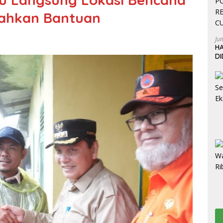
rahkan Bantuan
Ju
HA
D
W
L