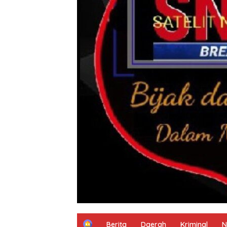
H
Berita
Daerah
Kriminal
N