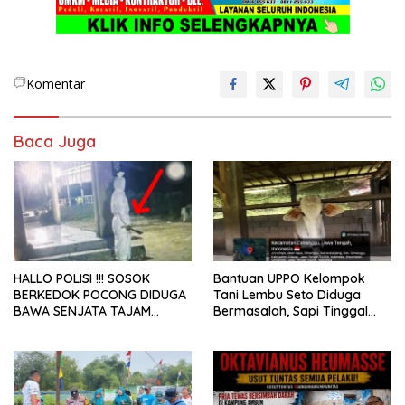
Komentar
Baca Juga
HALLO POLISI !!! SOSOK
Bantuan UPPO Kelompok
BERKEDOK POCONG DIDUGA
Tani Lembu Seto Diduga
BAWA SENJATA TAJAM
Bermasalah, Sapi Tinggal
RESAHKAN WARGA SEKITAR
Tiga Ekor
KAMPUS CURUP REJANG
LEBONG