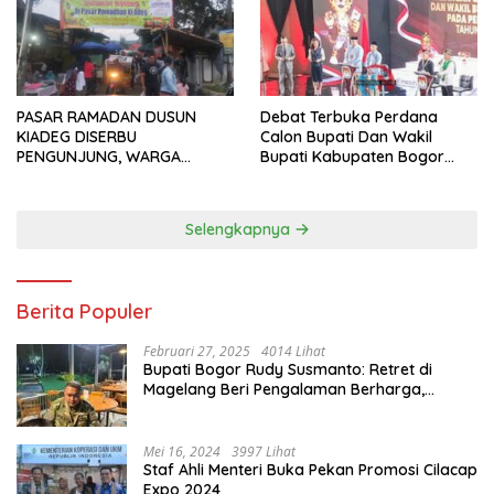
PASAR RAMADAN DUSUN
Debat Terbuka Perdana
KIADEG DISERBU
Calon Bupati Dan Wakil
PENGUNJUNG, WARGA
Bupati Kabupaten Bogor
ANTUSIAS BERBURU TAKJIL
2024, Paslon Katakan Visi
Dan Misi
Selengkapnya
Berita Populer
Februari 27, 2025
4014 Lihat
Bupati Bogor Rudy Susmanto: Retret di
Magelang Beri Pengalaman Berharga,
Perkuat Jiwa Nasionalisme
Mei 16, 2024
3997 Lihat
Staf Ahli Menteri Buka Pekan Promosi Cilacap
Expo 2024