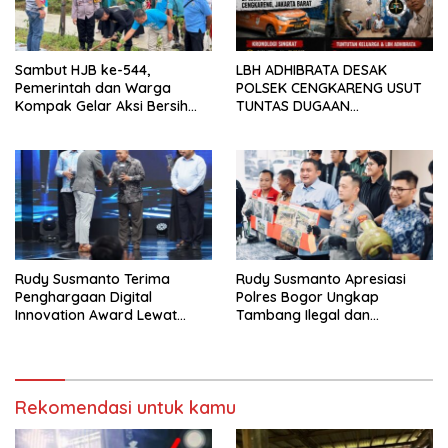
Sambut HJB ke-544,
LBH ADHIBRATA DESAK
Pemerintah dan Warga
POLSEK CENGKARENG USUT
Kompak Gelar Aksi Bersih
TUNTAS DUGAAN
dan Tanam Ribuan Pohon di
PEMBUNUHAN OKTAVIANUS
Jonggol
HEUMASSE
Rudy Susmanto Terima
Rudy Susmanto Apresiasi
Penghargaan Digital
Polres Bogor Ungkap
Innovation Award Lewat
Tambang Ilegal dan
“Lapor Pak Bupati”
Penyalahgunaan Subsidi
Energi
Rekomendasi untuk kamu