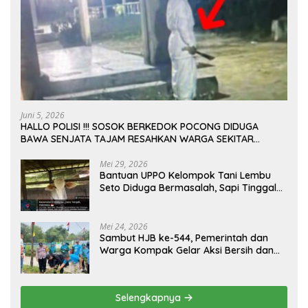
Juni 5, 2026
HALLO POLISI !!! SOSOK BERKEDOK POCONG DIDUGA
BAWA SENJATA TAJAM RESAHKAN WARGA SEKITAR
KAMPUS CURUP REJANG LEBONG
Mei 29, 2026
Bantuan UPPO Kelompok Tani Lembu
Seto Diduga Bermasalah, Sapi Tinggal
Tiga Ekor
Mei 24, 2026
Sambut HJB ke-544, Pemerintah dan
Warga Kompak Gelar Aksi Bersih dan
Tanam Ribuan Pohon di Jonggol
Selengkapnya