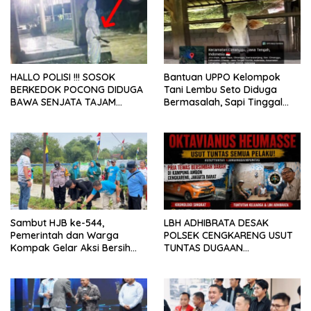
HALLO POLISI !!! SOSOK
Bantuan UPPO Kelompok
BERKEDOK POCONG DIDUGA
Tani Lembu Seto Diduga
BAWA SENJATA TAJAM
Bermasalah, Sapi Tinggal
RESAHKAN WARGA SEKITAR
Tiga Ekor
KAMPUS CURUP REJANG
LEBONG
Sambut HJB ke-544,
LBH ADHIBRATA DESAK
Pemerintah dan Warga
POLSEK CENGKARENG USUT
Kompak Gelar Aksi Bersih
TUNTAS DUGAAN
dan Tanam Ribuan Pohon di
PEMBUNUHAN OKTAVIANUS
Jonggol
HEUMASSE