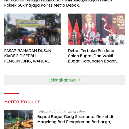
Polsek Sukmajaya Polres Metro Depok.
PASAR RAMADAN DUSUN
Debat Terbuka Perdana
KIADEG DISERBU
Calon Bupati Dan Wakil
PENGUNJUNG, WARGA
Bupati Kabupaten Bogor
ANTUSIAS BERBURU TAKJIL
2024, Paslon Katakan Visi
Dan Misi
Selengkapnya
Berita Populer
Februari 27, 2025
4014 Lihat
Bupati Bogor Rudy Susmanto: Retret di
Magelang Beri Pengalaman Berharga,
Perkuat Jiwa Nasionalisme