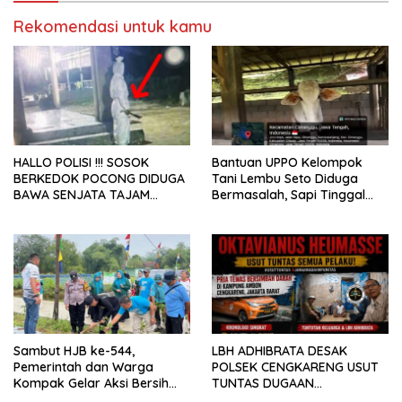
Rekomendasi untuk kamu
HALLO POLISI !!! SOSOK
Bantuan UPPO Kelompok
BERKEDOK POCONG DIDUGA
Tani Lembu Seto Diduga
BAWA SENJATA TAJAM
Bermasalah, Sapi Tinggal
RESAHKAN WARGA SEKITAR
Tiga Ekor
KAMPUS CURUP REJANG
LEBONG
Sambut HJB ke-544,
LBH ADHIBRATA DESAK
Pemerintah dan Warga
POLSEK CENGKARENG USUT
Kompak Gelar Aksi Bersih
TUNTAS DUGAAN
dan Tanam Ribuan Pohon di
PEMBUNUHAN OKTAVIANUS