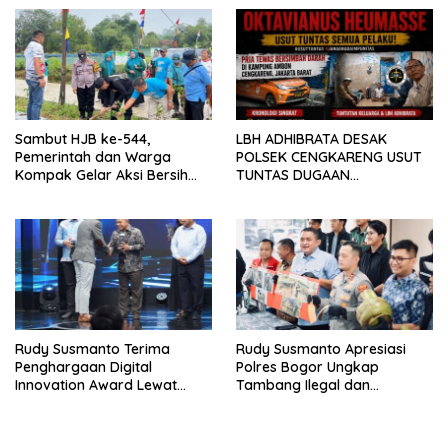
KAMPUS CURUP REJANG
LEBONG
Sambut HJB ke-544,
LBH ADHIBRATA DESAK
Pemerintah dan Warga
POLSEK CENGKARENG USUT
Kompak Gelar Aksi Bersih
TUNTAS DUGAAN
dan Tanam Ribuan Pohon di
PEMBUNUHAN OKTAVIANUS
Jonggol
HEUMASSE
Rudy Susmanto Terima
Rudy Susmanto Apresiasi
Penghargaan Digital
Polres Bogor Ungkap
Innovation Award Lewat
Tambang Ilegal dan
“Lapor Pak Bupati”
Penyalahgunaan Subsidi
Energi