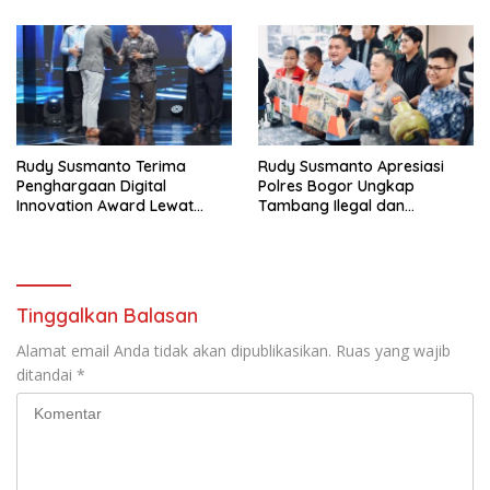
Jonggol
HEUMASSE
Rudy Susmanto Terima
Rudy Susmanto Apresiasi
Penghargaan Digital
Polres Bogor Ungkap
Innovation Award Lewat
Tambang Ilegal dan
“Lapor Pak Bupati”
Penyalahgunaan Subsidi
Energi
Tinggalkan Balasan
Alamat email Anda tidak akan dipublikasikan.
Ruas yang wajib
ditandai
*