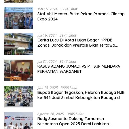
Mei 16, 2024
3994 Lihat
Staf Ahli Menteri Buka Pekan Promosi Cilacap
Expo 2024
Juli 16, 2024
3974 Lihat
Cerita Lucu Di Kota Hujan Bogor “PPDB
Zonasi Jarak dan Prestasi Bikin Tertawa
Saja”
Juli 31, 2024
3947 Lihat
KASUS ADANG JUMADI VS PT SJP MENDAPAT
PERHATIAN WARGANET
Juni 14, 2025
3888 Lihat
Bupati Bogor Tegaskan, Helaran Budaya HJB
ke-543 Jadi Simbol Kebangkitan Budaya dan
Ekonomi Di Bumi Tegar Beriman
Agustus 26, 2025
3845 Lihat
Rudy Susmanto Dukung Turnamen
Nusantara Open 2025 Demi Lahirkan