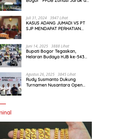
Bogor “PPDB Zonasi Jarak dan
Prestasi Bikin Tertawa Saja”
Juli 31, 2024
3947 Lihat
KASUS ADANG JUMADI VS PT
SJP MENDAPAT PERHATIAN
WARGANET
Juni 14, 2025
3888 Lihat
Bupati Bogor Tegaskan,
Helaran Budaya HJB ke-543
Jadi Simbol Kebangkitan
Budaya dan Ekonomi Di Bumi
Tegar Beriman
Agustus 26, 2025
3845 Lihat
Rudy Susmanto Dukung
Turnamen Nusantara Open
2025 Demi Lahirkan Generasi
Emas Sepak Bola Indonesia
minal