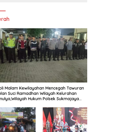
erah
oli Malam Kewilayahan Mencegah Tawuran
ulan Suci Ramadhan Wilayah Kelurahan
mulya,Wilayah Hukum Polsek Sukmajaya
es Metro Depok.