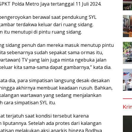
PKT Polda Metro Jaya tertanggal 11 Juli 2024.
 pengeroyokan berawal saat pendukung SYL
mbar terdakwa keluar dari ruang sidang.
 itu menutupi di pintu ruang sidang.
uang sidang penuh dan mereka masuk menutup pintu
. Kita sebenarnya sudah sepakat sama ormas itu,
artawan) TV yang lain juga minta ngebuka jalan
keluar kita sama-sama dapat gambarnya,” kata dia.
 kata dia, para simpatisan langsung desak-desakan
 hingga akhirnya membuat keadaan rusuh. Bahkan,
 kalangan wartawan yang sedang menjalankan
 cara simpatisan SYL itu.
Kri
t terjatuh saat kondisi tersebut karena
 liputannya. Setelah ada protes dari kalangan
atisan melakukan aksi anarkis hingga Bodhya