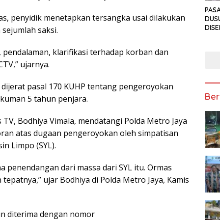
PAS
, penyidik menetapkan tersangka usai dilakukan
DUS
DIS
sejumlah saksi.
PEN
ANT
 pendalaman, klarifikasi terhadap korban dan
TAKJ
TV,” ujarnya.
dijerat pasal 170 KUHP tentang pengeroyokan
Ber
kuman 5 tahun penjara.
TV, Bodhiya Vimala, mendatangi Polda Metro Jaya
ran atas dugaan pengeroyokan oleh simpatisan
in Limpo (SYL).
 penendangan dari massa dari SYL itu. Ormas
tepatnya,” ujar Bodhiya di Polda Metro Jaya, Kamis
un diterima dengan nomor