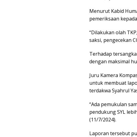
Menurut Kabid Humas
pemeriksaan kepada 
“Dilakukan olah TKP,
saksi, pengecekan CC
Terhadap tersangka 
dengan maksimal hu
Juru Kamera Kompas 
untuk membuat lapo
terdakwa Syahrul Yas
“Ada pemukulan sama
pendukung SYL lebih 
(11/7/2024).
Laporan tersebut p