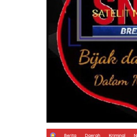
H
Berita
Daerah
Kriminal
N