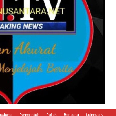
asional
Pemerintah
Politik
Bencana
Lainnya