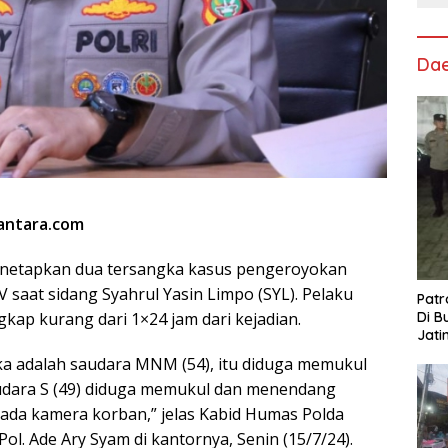
Da
santara.com
enetapkan dua tersangka kasus pengeroyokan
saat sidang Syahrul Yasin Limpo (SYL). Pelaku
Patr
Di B
kap kurang dari 1×24 jam dari kejadian.
Jati
Polr
a adalah saudara MNM (54), itu diduga memukul
audara S (49) diduga memukul dan menendang
ada kamera korban,” jelas Kabid Humas Polda
ol. Ade Ary Syam di kantornya, Senin (15/7/24).