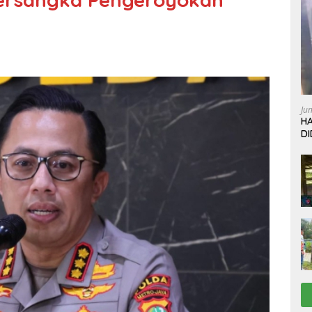
Ju
HA
D
W
L