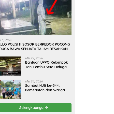
ni 5, 2026
LLO POLISI !!! SOSOK BERKEDOK POCONG
IDUGA BAWA SENJATA TAJAM RESAHKAN
ARGA SEKITAR KAMPUS CURUP REJANG
EBONG
Mei 29, 2026
Bantuan UPPO Kelompok
Tani Lembu Seto Diduga
Bermasalah, Sapi Tinggal
Tiga Ekor
Mei 24, 2026
Sambut HJB ke-544,
Pemerintah dan Warga
Kompak Gelar Aksi Bersih
dan Tanam Ribuan Pohon
di Jonggol
Selengkapnya