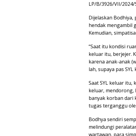
LP/B/3926/VII/2024/S
Dijelaskan Bodhiya,
hendak mengambil ga
Kemudian, simpatisan
“Saat itu kondisi r
keluar itu, berjejer
karena anak-anak (w
lah, supaya pas SYL 
Saat SYL keluar itu,
keluar, mendorong,
banyak korban dari
tugas terganggu oleh
Bodhya sendiri sempa
melindungi peralatan
wartawan, para simp