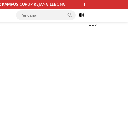
Bantuan UPPO Kelompok Tani Lembu Seto Diduga Bermas
tutup