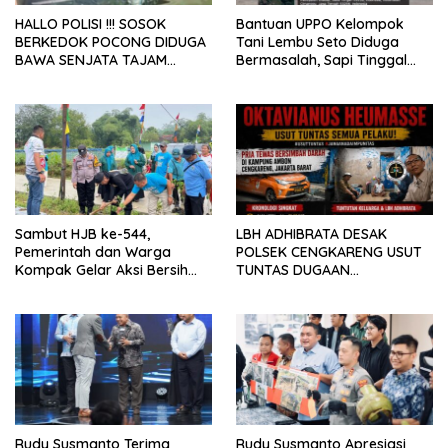
HALLO POLISI !!! SOSOK
Bantuan UPPO Kelompok
BERKEDOK POCONG DIDUGA
Tani Lembu Seto Diduga
BAWA SENJATA TAJAM
Bermasalah, Sapi Tinggal
RESAHKAN WARGA SEKITAR
Tiga Ekor
KAMPUS CURUP REJANG
LEBONG
Sambut HJB ke-544,
LBH ADHIBRATA DESAK
Pemerintah dan Warga
POLSEK CENGKARENG USUT
Kompak Gelar Aksi Bersih
TUNTAS DUGAAN
dan Tanam Ribuan Pohon di
PEMBUNUHAN OKTAVIANUS
Jonggol
HEUMASSE
Rudy Susmanto Terima
Rudy Susmanto Apresiasi