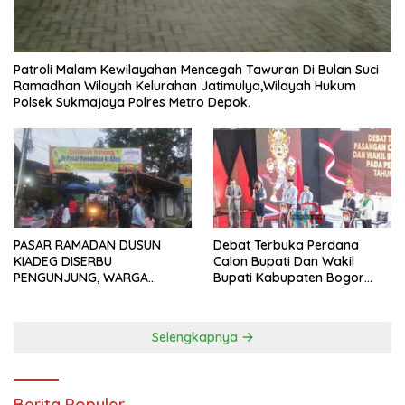
Patroli Malam Kewilayahan Mencegah Tawuran Di Bulan Suci
Ramadhan Wilayah Kelurahan Jatimulya,Wilayah Hukum
Polsek Sukmajaya Polres Metro Depok.
PASAR RAMADAN DUSUN
Debat Terbuka Perdana
KIADEG DISERBU
Calon Bupati Dan Wakil
PENGUNJUNG, WARGA
Bupati Kabupaten Bogor
ANTUSIAS BERBURU TAKJIL
2024, Paslon Katakan Visi
Dan Misi
Selengkapnya
Berita Populer