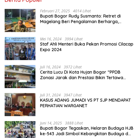
Februari 27, 2025
4014 Lihat
Bupati Bogor Rudy Susmanto: Retret di
Magelang Beri Pengalaman Berharga,
Perkuat Jiwa Nasionalisme
Mei 16, 2024
3994 Lihat
Staf Ahli Menteri Buka Pekan Promosi Cilacap
Expo 2024
Juli 16, 2024
3972 Lihat
Cerita Lucu Di Kota Hujan Bogor “PPDB
Zonasi Jarak dan Prestasi Bikin Tertawa
Saja”
Juli 31, 2024
3947 Lihat
KASUS ADANG JUMADI VS PT SJP MENDAPAT
PERHATIAN WARGANET
Juni 14, 2025
3888 Lihat
Bupati Bogor Tegaskan, Helaran Budaya HJB
ke-543 Jadi Simbol Kebangkitan Budaya dan