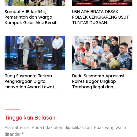
Sambut HJB ke-544,
LBH ADHIBRATA DESAK
Pemerintah dan Warga
POLSEK CENGKARENG USUT
Kompak Gelar Aksi Bersih
TUNTAS DUGAAN
dan Tanam Ribuan Pohon di
PEMBUNUHAN OKTAVIANUS
Jonggol
HEUMASSE
Rudy Susmanto Terima
Rudy Susmanto Apresiasi
Penghargaan Digital
Polres Bogor Ungkap
Innovation Award Lewat
Tambang Ilegal dan
“Lapor Pak Bupati”
Penyalahgunaan Subsidi
Energi
Tinggalkan Balasan
Alamat email Anda tidak akan dipublikasikan.
Ruas yang wajib
ditandai
*