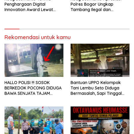
Penghargaan Digital
Polres Bogor Ungkap
Innovation Award Lewat
Tambang Ilegal dan
“Lapor Pak Bupati”
Penyalahgunaan Subsidi
Energi
Rekomendasi untuk kamu
HALLO POLISI !!! SOSOK
Bantuan UPPO Kelompok
BERKEDOK POCONG DIDUGA
Tani Lembu Seto Diduga
BAWA SENJATA TAJAM
Bermasalah, Sapi Tinggal
RESAHKAN WARGA SEKITAR
Tiga Ekor
KAMPUS CURUP REJANG
LEBONG