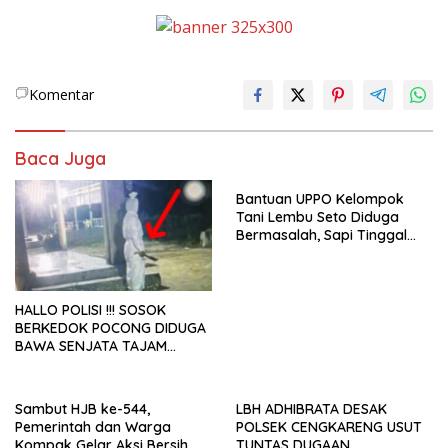
Komentar
Baca Juga
Bantuan UPPO Kelompok
Tani Lembu Seto Diduga
Bermasalah, Sapi Tinggal
Tiga Ekor
HALLO POLISI !!! SOSOK
BERKEDOK POCONG DIDUGA
BAWA SENJATA TAJAM
RESAHKAN WARGA SEKITAR
KAMPUS CURUP REJANG
LEBONG
Sambut HJB ke-544,
LBH ADHIBRATA DESAK
Pemerintah dan Warga
POLSEK CENGKARENG USUT
Kompak Gelar Aksi Bersih
TUNTAS DUGAAN