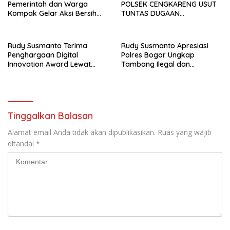
Pemerintah dan Warga
POLSEK CENGKARENG USUT
Kompak Gelar Aksi Bersih
TUNTAS DUGAAN
dan Tanam Ribuan Pohon di
PEMBUNUHAN OKTAVIANUS
Jonggol
HEUMASSE
Rudy Susmanto Terima
Rudy Susmanto Apresiasi
Penghargaan Digital
Polres Bogor Ungkap
Innovation Award Lewat
Tambang Ilegal dan
“Lapor Pak Bupati”
Penyalahgunaan Subsidi
Energi
Tinggalkan Balasan
Alamat email Anda tidak akan dipublikasikan.
Ruas yang wajib
ditandai
*