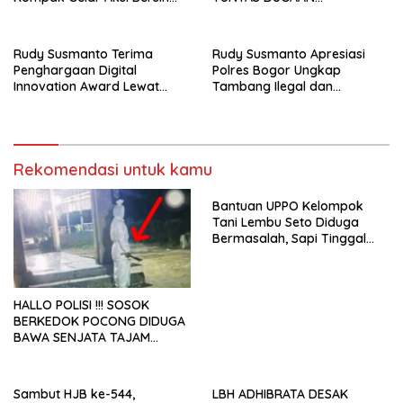
dan Tanam Ribuan Pohon di
PEMBUNUHAN OKTAVIANUS
Jonggol
HEUMASSE
Rudy Susmanto Terima
Rudy Susmanto Apresiasi
Penghargaan Digital
Polres Bogor Ungkap
Innovation Award Lewat
Tambang Ilegal dan
“Lapor Pak Bupati”
Penyalahgunaan Subsidi
Energi
Rekomendasi untuk kamu
Bantuan UPPO Kelompok
Tani Lembu Seto Diduga
Bermasalah, Sapi Tinggal
Tiga Ekor
HALLO POLISI !!! SOSOK
BERKEDOK POCONG DIDUGA
BAWA SENJATA TAJAM
RESAHKAN WARGA SEKITAR
KAMPUS CURUP REJANG
LEBONG
Sambut HJB ke-544,
LBH ADHIBRATA DESAK