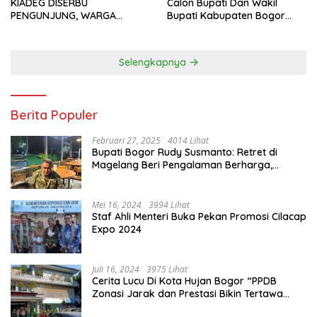
KIADEG DISERBU
Calon Bupati Dan Wakil
PENGUNJUNG, WARGA
Bupati Kabupaten Bogor
ANTUSIAS BERBURU TAKJIL
2024, Paslon Katakan Visi
Dan Misi
Selengkapnya
Berita Populer
Februari 27, 2025
4014 Lihat
Bupati Bogor Rudy Susmanto: Retret di
Magelang Beri Pengalaman Berharga,
Perkuat Jiwa Nasionalisme
Mei 16, 2024
3994 Lihat
Staf Ahli Menteri Buka Pekan Promosi Cilacap
Expo 2024
Juli 16, 2024
3975 Lihat
Cerita Lucu Di Kota Hujan Bogor “PPDB
Zonasi Jarak dan Prestasi Bikin Tertawa
Saja”