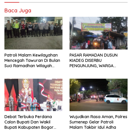
Baca Juga
Patroli Malam Kewilayahan
PASAR RAMADAN DUSUN
Mencegah Tawuran Di Bulan
KIADEG DISERBU
Suci Ramadhan Wilayah
PENGUNJUNG, WARGA
Kelurahan Jatimulya,Wilayah
ANTUSIAS BERBURU TAKJIL
Hukum Polsek Sukmajaya
Polres Metro Depok.
Debat Terbuka Perdana
Wujudkan Rasa Aman, Polres
Calon Bupati Dan Wakil
Sumenep Gelar Patroli
Bupati Kabupaten Bogor
Malam Takbir Idul Adha