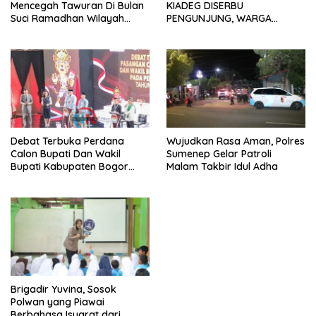
Mencegah Tawuran Di Bulan
KIADEG DISERBU
Suci Ramadhan Wilayah
PENGUNJUNG, WARGA
Kelurahan Jatimulya,Wilayah
ANTUSIAS BERBURU TAKJIL
Hukum Polsek Sukmajaya
Polres Metro Depok.
Debat Terbuka Perdana
Wujudkan Rasa Aman, Polres
Calon Bupati Dan Wakil
Sumenep Gelar Patroli
Bupati Kabupaten Bogor
Malam Takbir Idul Adha
2024, Paslon Katakan Visi
Dan Misi
Brigadir Yuvina, Sosok
Polwan yang Piawai
Berbahasa Isyarat dari