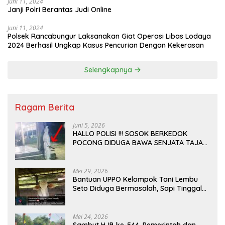
Juni 11, 2024
Janji Polri Berantas Judi Online
Juni 11, 2024
Polsek Rancabungur Laksanakan Giat Operasi Libas Lodaya
2024 Berhasil Ungkap Kasus Pencurian Dengan Kekerasan
Selengkapnya
Ragam Berita
Juni 5, 2026
HALLO POLISI !!! SOSOK BERKEDOK
POCONG DIDUGA BAWA SENJATA TAJAM
RESAHKAN WARGA SEKITAR KAMPUS
CURUP REJANG LEBONG
Mei 29, 2026
Bantuan UPPO Kelompok Tani Lembu
Seto Diduga Bermasalah, Sapi Tinggal
Tiga Ekor
Mei 24, 2026
Sambut HJB ke-544, Pemerintah dan