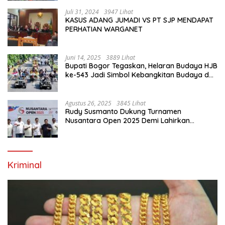
Juli 31, 2024
3947 Lihat
KASUS ADANG JUMADI VS PT SJP MENDAPAT
PERHATIAN WARGANET
Juni 14, 2025
3889 Lihat
Bupati Bogor Tegaskan, Helaran Budaya HJB
ke-543 Jadi Simbol Kebangkitan Budaya dan
Ekonomi Di Bumi Tegar Beriman
Agustus 26, 2025
3845 Lihat
Rudy Susmanto Dukung Turnamen
Nusantara Open 2025 Demi Lahirkan
Generasi Emas Sepak Bola Indonesia
Kriminal