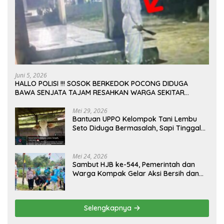
Juni 5, 2026
HALLO POLISI !!! SOSOK BERKEDOK POCONG DIDUGA
BAWA SENJATA TAJAM RESAHKAN WARGA SEKITAR
KAMPUS CURUP REJANG LEBONG
Mei 29, 2026
Bantuan UPPO Kelompok Tani Lembu
Seto Diduga Bermasalah, Sapi Tinggal
Tiga Ekor
Mei 24, 2026
Sambut HJB ke-544, Pemerintah dan
Warga Kompak Gelar Aksi Bersih dan
Tanam Ribuan Pohon di Jonggol
Selengkapnya