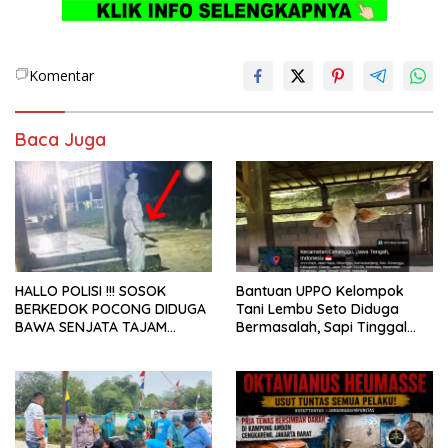
Komentar
Baca Juga
HALLO POLISI !!! SOSOK
Bantuan UPPO Kelompok
BERKEDOK POCONG DIDUGA
Tani Lembu Seto Diduga
BAWA SENJATA TAJAM
Bermasalah, Sapi Tinggal
RESAHKAN WARGA SEKITAR
Tiga Ekor
KAMPUS CURUP REJANG
LEBONG