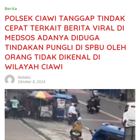
Berita
POLSEK CIAWI TANGGAP TINDAK
CEPAT TERKAIT BERITA VIRAL DI
MEDSOS ADANYA DIDUGA
TINDAKAN PUNGLI DI SPBU OLEH
ORANG TIDAK DIKENAL DI
WILAYAH CIAWI
Redaksi
Oktober 8, 2024