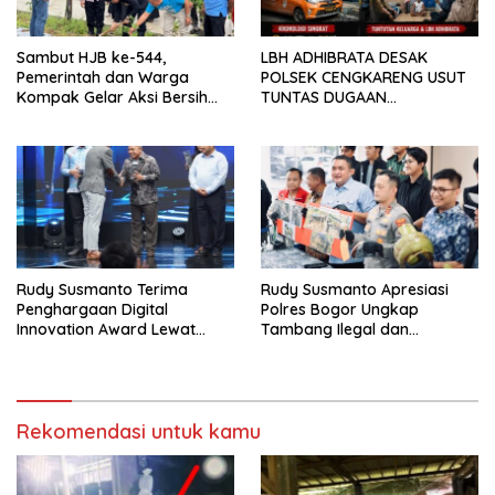
Sambut HJB ke-544,
LBH ADHIBRATA DESAK
Pemerintah dan Warga
POLSEK CENGKARENG USUT
Kompak Gelar Aksi Bersih
TUNTAS DUGAAN
dan Tanam Ribuan Pohon di
PEMBUNUHAN OKTAVIANUS
Jonggol
HEUMASSE
Rudy Susmanto Terima
Rudy Susmanto Apresiasi
Penghargaan Digital
Polres Bogor Ungkap
Innovation Award Lewat
Tambang Ilegal dan
“Lapor Pak Bupati”
Penyalahgunaan Subsidi
Energi
Rekomendasi untuk kamu