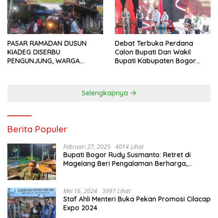
PASAR RAMADAN DUSUN
Debat Terbuka Perdana
KIADEG DISERBU
Calon Bupati Dan Wakil
PENGUNJUNG, WARGA
Bupati Kabupaten Bogor
ANTUSIAS BERBURU TAKJIL
2024, Paslon Katakan Visi
Dan Misi
Selengkapnya
Berita Populer
Februari 27, 2025
4014 Lihat
Bupati Bogor Rudy Susmanto: Retret di
Magelang Beri Pengalaman Berharga,
Perkuat Jiwa Nasionalisme
Mei 16, 2024
3997 Lihat
Staf Ahli Menteri Buka Pekan Promosi Cilacap
Expo 2024