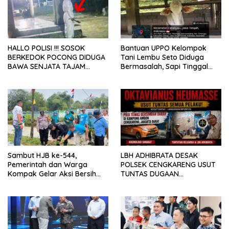
HALLO POLISI !!! SOSOK
Bantuan UPPO Kelompok
BERKEDOK POCONG DIDUGA
Tani Lembu Seto Diduga
BAWA SENJATA TAJAM
Bermasalah, Sapi Tinggal
RESAHKAN WARGA SEKITAR
Tiga Ekor
KAMPUS CURUP REJANG
LEBONG
Sambut HJB ke-544,
LBH ADHIBRATA DESAK
Pemerintah dan Warga
POLSEK CENGKARENG USUT
Kompak Gelar Aksi Bersih
TUNTAS DUGAAN
dan Tanam Ribuan Pohon di
PEMBUNUHAN OKTAVIANUS
Jonggol
HEUMASSE