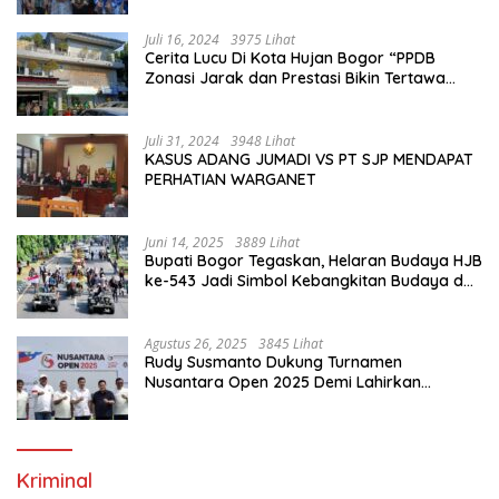
Juli 16, 2024
3975 Lihat
Cerita Lucu Di Kota Hujan Bogor “PPDB
Zonasi Jarak dan Prestasi Bikin Tertawa
Saja”
Juli 31, 2024
3948 Lihat
KASUS ADANG JUMADI VS PT SJP MENDAPAT
PERHATIAN WARGANET
Juni 14, 2025
3889 Lihat
Bupati Bogor Tegaskan, Helaran Budaya HJB
ke-543 Jadi Simbol Kebangkitan Budaya dan
Ekonomi Di Bumi Tegar Beriman
Agustus 26, 2025
3845 Lihat
Rudy Susmanto Dukung Turnamen
Nusantara Open 2025 Demi Lahirkan
Generasi Emas Sepak Bola Indonesia
Kriminal