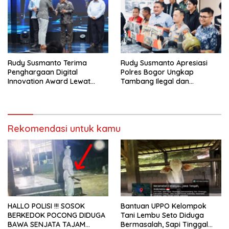
Rudy Susmanto Terima
Rudy Susmanto Apresiasi
Penghargaan Digital
Polres Bogor Ungkap
Innovation Award Lewat
Tambang Ilegal dan
“Lapor Pak Bupati”
Penyalahgunaan Subsidi
Energi
Rekomendasi untuk kamu
HALLO POLISI !!! SOSOK
Bantuan UPPO Kelompok
BERKEDOK POCONG DIDUGA
Tani Lembu Seto Diduga
BAWA SENJATA TAJAM
Bermasalah, Sapi Tinggal