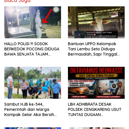
Baca Juga
HALLO POLISI !!! SOSOK
Bantuan UPPO Kelompok
BERKEDOK POCONG DIDUGA
Tani Lembu Seto Diduga
BAWA SENJATA TAJAM
Bermasalah, Sapi Tinggal
RESAHKAN WARGA SEKITAR
Tiga Ekor
KAMPUS CURUP REJANG
LEBONG
Sambut HJB ke-544,
LBH ADHIBRATA DESAK
Pemerintah dan Warga
POLSEK CENGKARENG USUT
Kompak Gelar Aksi Bersih
TUNTAS DUGAAN
dan Tanam Ribuan Pohon di
PEMBUNUHAN OKTAVIANUS
Jonggol
HEUMASSE