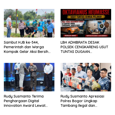
RESAHKAN WARGA SEKITAR
Tiga Ekor
KAMPUS CURUP REJANG
LEBONG
Sambut HJB ke-544,
LBH ADHIBRATA DESAK
Pemerintah dan Warga
POLSEK CENGKARENG USUT
Kompak Gelar Aksi Bersih
TUNTAS DUGAAN
dan Tanam Ribuan Pohon di
PEMBUNUHAN OKTAVIANUS
Jonggol
HEUMASSE
Rudy Susmanto Terima
Rudy Susmanto Apresiasi
Penghargaan Digital
Polres Bogor Ungkap
Innovation Award Lewat
Tambang Ilegal dan
“Lapor Pak Bupati”
Penyalahgunaan Subsidi
Energi