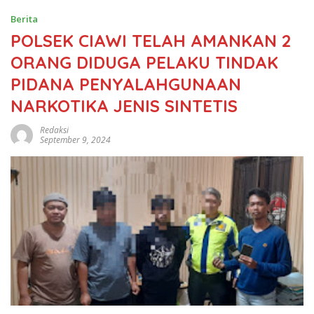
Berita
POLSEK CIAWI TELAH AMANKAN 2
ORANG DIDUGA PELAKU TINDAK
PIDANA PENYALAHGUNAAN
NARKOTIKA JENIS SINTETIS
Redaksi
September 9, 2024