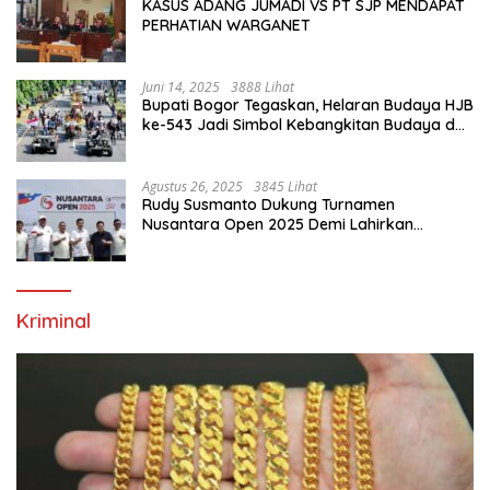
KASUS ADANG JUMADI VS PT SJP MENDAPAT
PERHATIAN WARGANET
Juni 14, 2025
3888 Lihat
Bupati Bogor Tegaskan, Helaran Budaya HJB
ke-543 Jadi Simbol Kebangkitan Budaya dan
Ekonomi Di Bumi Tegar Beriman
Agustus 26, 2025
3845 Lihat
Rudy Susmanto Dukung Turnamen
Nusantara Open 2025 Demi Lahirkan
Generasi Emas Sepak Bola Indonesia
Kriminal