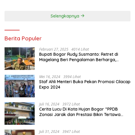
ANTUSIAS BERBURU TAKJIL
2024, Paslon Katakan Visi
Dan Misi
Selengkapnya
Berita Populer
Februari 27, 2025
4014 Lihat
Bupati Bogor Rudy Susmanto: Retret di
Magelang Beri Pengalaman Berharga,
Perkuat Jiwa Nasionalisme
Mei 16, 2024
3994 Lihat
Staf Ahli Menteri Buka Pekan Promosi Cilacap
Expo 2024
Juli 16, 2024
3972 Lihat
Cerita Lucu Di Kota Hujan Bogor “PPDB
Zonasi Jarak dan Prestasi Bikin Tertawa
Saja”
Juli 31, 2024
3947 Lihat