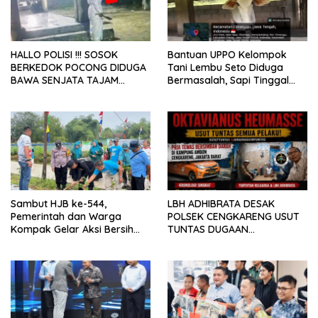
HALLO POLISI !!! SOSOK
Bantuan UPPO Kelompok
BERKEDOK POCONG DIDUGA
Tani Lembu Seto Diduga
BAWA SENJATA TAJAM
Bermasalah, Sapi Tinggal
RESAHKAN WARGA SEKITAR
Tiga Ekor
KAMPUS CURUP REJANG
LEBONG
Sambut HJB ke-544,
LBH ADHIBRATA DESAK
Pemerintah dan Warga
POLSEK CENGKARENG USUT
Kompak Gelar Aksi Bersih
TUNTAS DUGAAN
dan Tanam Ribuan Pohon di
PEMBUNUHAN OKTAVIANUS
Jonggol
HEUMASSE