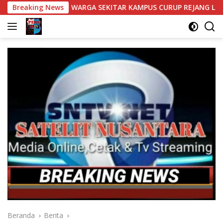
Langsung
AN WARGA SEKITAR KAMPUS CURUP REJANG LEBONG
Breaking News
Bant
ke
konten
Beranda
Berita