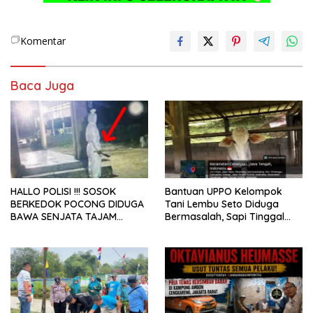
Komentar
Baca Juga
HALLO POLISI !!! SOSOK
Bantuan UPPO Kelompok
BERKEDOK POCONG DIDUGA
Tani Lembu Seto Diduga
BAWA SENJATA TAJAM
Bermasalah, Sapi Tinggal
RESAHKAN WARGA SEKITAR
Tiga Ekor
KAMPUS CURUP REJANG
LEBONG