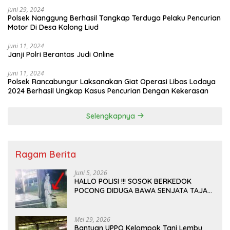
Juni 29, 2024
Polsek Nanggung Berhasil Tangkap Terduga Pelaku Pencurian
Motor Di Desa Kalong Liud
Juni 11, 2024
Janji Polri Berantas Judi Online
Juni 11, 2024
Polsek Rancabungur Laksanakan Giat Operasi Libas Lodaya
2024 Berhasil Ungkap Kasus Pencurian Dengan Kekerasan
Selengkapnya
Ragam Berita
Juni 5, 2026
HALLO POLISI !!! SOSOK BERKEDOK
POCONG DIDUGA BAWA SENJATA TAJAM
RESAHKAN WARGA SEKITAR KAMPUS
CURUP REJANG LEBONG
Mei 29, 2026
Bantuan UPPO Kelompok Tani Lembu