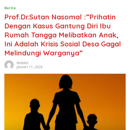
Berita
Prof.Dr.Sutan Nasomal :”Prihatin
Dengan Kasus Gantung Diri Ibu
Rumah Tangga Melibatkan Anak,
Ini Adalah Krisis Sosial Desa Gagal
Melindungi Warganya”
Redaksi
Januari 11, 2026