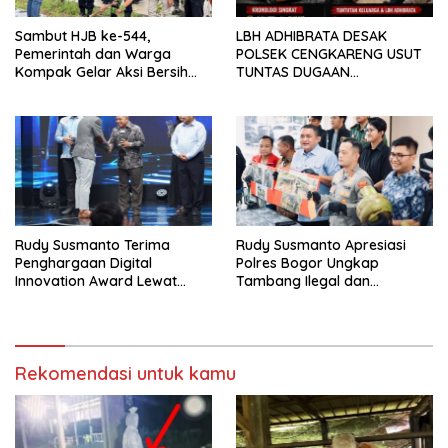
Sambut HJB ke-544,
LBH ADHIBRATA DESAK
Pemerintah dan Warga
POLSEK CENGKARENG USUT
Kompak Gelar Aksi Bersih
TUNTAS DUGAAN
dan Tanam Ribuan Pohon di
PEMBUNUHAN OKTAVIANUS
Jonggol
HEUMASSE
Rudy Susmanto Terima
Rudy Susmanto Apresiasi
Penghargaan Digital
Polres Bogor Ungkap
Innovation Award Lewat
Tambang Ilegal dan
“Lapor Pak Bupati”
Penyalahgunaan Subsidi
Energi
Rekomendasi untuk kamu