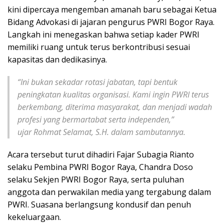
kini dipercaya mengemban amanah baru sebagai Ketua
Bidang Advokasi di jajaran pengurus PWRI Bogor Raya.
Langkah ini menegaskan bahwa setiap kader PWRI
memiliki ruang untuk terus berkontribusi sesuai
kapasitas dan dedikasinya.
“Ini bukan sekadar rotasi jabatan, tapi bentuk
peningkatan kualitas organisasi. Kami ingin PWRI terus
berkembang, diterima masyarakat, dan menjadi wadah
profesi yang bermartabat serta independen,”
ujar Rohmat Selamat, S.H. dalam sambutannya.
Acara tersebut turut dihadiri Fajar Subagia Rianto
selaku Pembina PWRI Bogor Raya, Chandra Doso
selaku Sekjen PWRI Bogor Raya, serta puluhan
anggota dan perwakilan media yang tergabung dalam
PWRI. Suasana berlangsung kondusif dan penuh
kekeluargaan.