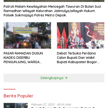
Patroli Malam Kewilayahan Mencegah Tawuran Di Bulan Suci
Ramadhan Wilayah Kelurahan Jatimulya,Wilayah Hukum
Polsek Sukmajaya Polres Metro Depok.
PASAR RAMADAN DUSUN
Debat Terbuka Perdana
KIADEG DISERBU
Calon Bupati Dan Wakil
PENGUNJUNG, WARGA
Bupati Kabupaten Bogor
ANTUSIAS BERBURU TAKJIL
2024, Paslon Katakan Visi
Dan Misi
Selengkapnya
Berita Populer
Februari 27, 2025
4014 Lihat