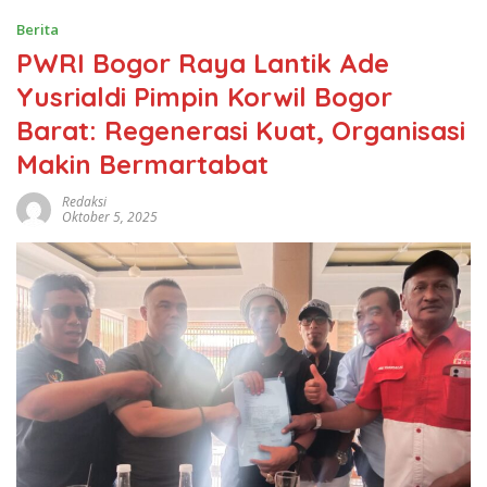
Berita
PWRI Bogor Raya Lantik Ade
Yusrialdi Pimpin Korwil Bogor
Barat: Regenerasi Kuat, Organisasi
Makin Bermartabat
Redaksi
Oktober 5, 2025