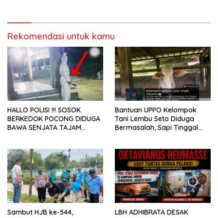
“Lapor Pak Bupati”
Penyalahgunaan Subsidi
Energi
Rekomendasi untuk kamu
HALLO POLISI !!! SOSOK
Bantuan UPPO Kelompok
BERKEDOK POCONG DIDUGA
Tani Lembu Seto Diduga
BAWA SENJATA TAJAM
Bermasalah, Sapi Tinggal
RESAHKAN WARGA SEKITAR
Tiga Ekor
KAMPUS CURUP REJANG
LEBONG
Sambut HJB ke-544,
LBH ADHIBRATA DESAK