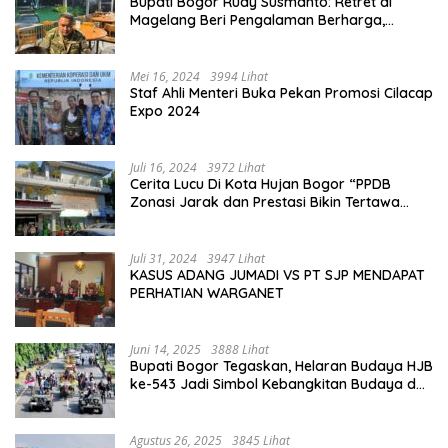
Bupati Bogor Rudy Susmanto: Retret di
Magelang Beri Pengalaman Berharga,
Perkuat Jiwa Nasionalisme
Mei 16, 2024
3994 Lihat
Staf Ahli Menteri Buka Pekan Promosi Cilacap
Expo 2024
Juli 16, 2024
3972 Lihat
Cerita Lucu Di Kota Hujan Bogor “PPDB
Zonasi Jarak dan Prestasi Bikin Tertawa
Saja”
Juli 31, 2024
3947 Lihat
KASUS ADANG JUMADI VS PT SJP MENDAPAT
PERHATIAN WARGANET
Juni 14, 2025
3888 Lihat
Bupati Bogor Tegaskan, Helaran Budaya HJB
ke-543 Jadi Simbol Kebangkitan Budaya dan
Ekonomi Di Bumi Tegar Beriman
Agustus 26, 2025
3845 Lihat