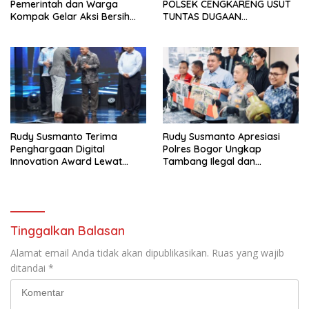
Pemerintah dan Warga
POLSEK CENGKARENG USUT
Kompak Gelar Aksi Bersih
TUNTAS DUGAAN
dan Tanam Ribuan Pohon di
PEMBUNUHAN OKTAVIANUS
Jonggol
HEUMASSE
Rudy Susmanto Terima
Rudy Susmanto Apresiasi
Penghargaan Digital
Polres Bogor Ungkap
Innovation Award Lewat
Tambang Ilegal dan
“Lapor Pak Bupati”
Penyalahgunaan Subsidi
Energi
Tinggalkan Balasan
Alamat email Anda tidak akan dipublikasikan.
Ruas yang wajib
ditandai
*