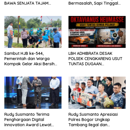
BAWA SENJATA TAJAM
Bermasalah, Sapi Tinggal
RESAHKAN WARGA SEKITAR
Tiga Ekor
KAMPUS CURUP REJANG
LEBONG
Sambut HJB ke-544,
LBH ADHIBRATA DESAK
Pemerintah dan Warga
POLSEK CENGKARENG USUT
Kompak Gelar Aksi Bersih
TUNTAS DUGAAN
dan Tanam Ribuan Pohon di
PEMBUNUHAN OKTAVIANUS
Jonggol
HEUMASSE
Rudy Susmanto Terima
Rudy Susmanto Apresiasi
Penghargaan Digital
Polres Bogor Ungkap
Innovation Award Lewat
Tambang Ilegal dan