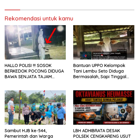
Energi
Rekomendasi untuk kamu
HALLO POLISI !!! SOSOK
Bantuan UPPO Kelompok
BERKEDOK POCONG DIDUGA
Tani Lembu Seto Diduga
BAWA SENJATA TAJAM
Bermasalah, Sapi Tinggal
RESAHKAN WARGA SEKITAR
Tiga Ekor
KAMPUS CURUP REJANG
LEBONG
Sambut HJB ke-544,
LBH ADHIBRATA DESAK
Pemerintah dan Warga
POLSEK CENGKARENG USUT