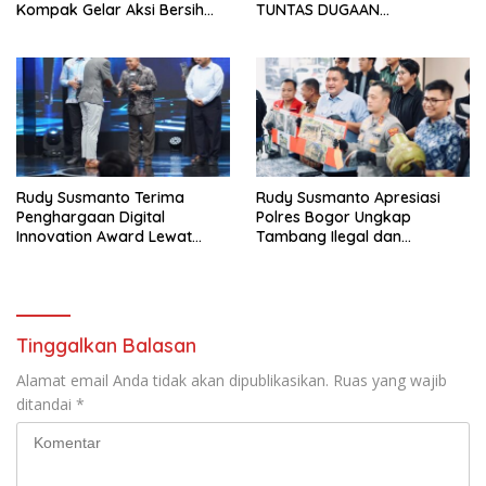
Kompak Gelar Aksi Bersih
TUNTAS DUGAAN
dan Tanam Ribuan Pohon di
PEMBUNUHAN OKTAVIANUS
Jonggol
HEUMASSE
Rudy Susmanto Terima
Rudy Susmanto Apresiasi
Penghargaan Digital
Polres Bogor Ungkap
Innovation Award Lewat
Tambang Ilegal dan
“Lapor Pak Bupati”
Penyalahgunaan Subsidi
Energi
Tinggalkan Balasan
Alamat email Anda tidak akan dipublikasikan.
Ruas yang wajib
ditandai
*