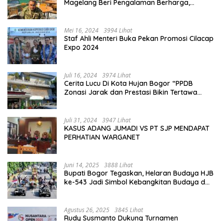
Magelang Beri Pengalaman Berharga,
Perkuat Jiwa Nasionalisme
Mei 16, 2024
3994 Lihat
Staf Ahli Menteri Buka Pekan Promosi Cilacap
Expo 2024
Juli 16, 2024
3974 Lihat
Cerita Lucu Di Kota Hujan Bogor “PPDB
Zonasi Jarak dan Prestasi Bikin Tertawa
Saja”
Juli 31, 2024
3947 Lihat
KASUS ADANG JUMADI VS PT SJP MENDAPAT
PERHATIAN WARGANET
Juni 14, 2025
3888 Lihat
Bupati Bogor Tegaskan, Helaran Budaya HJB
ke-543 Jadi Simbol Kebangkitan Budaya dan
Ekonomi Di Bumi Tegar Beriman
Agustus 26, 2025
3845 Lihat
Rudy Susmanto Dukung Turnamen