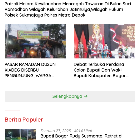
Patroli Malam Kewilayahan Mencegah Tawuran Di Bulan Suci
Ramadhan Wilayah Kelurahan Jatimulya,Wilayah Hukum
Polsek Sukmajaya Polres Metro Depok.
PASAR RAMADAN DUSUN
Debat Terbuka Perdana
KIADEG DISERBU
Calon Bupati Dan Wakil
PENGUNJUNG, WARGA
Bupati Kabupaten Bogor
ANTUSIAS BERBURU TAKJIL
2024, Paslon Katakan Visi
Dan Misi
Selengkapnya
Berita Populer
Februari 27, 2025
4014 Lihat
Bupati Bogor Rudy Susmanto: Retret di