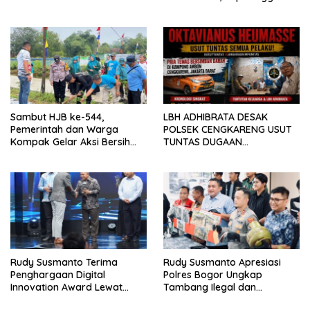
RESAHKAN WARGA SEKITAR
Tiga Ekor
KAMPUS CURUP REJANG
LEBONG
Sambut HJB ke-544,
LBH ADHIBRATA DESAK
Pemerintah dan Warga
POLSEK CENGKARENG USUT
Kompak Gelar Aksi Bersih
TUNTAS DUGAAN
dan Tanam Ribuan Pohon di
PEMBUNUHAN OKTAVIANUS
Jonggol
HEUMASSE
Rudy Susmanto Terima
Rudy Susmanto Apresiasi
Penghargaan Digital
Polres Bogor Ungkap
Innovation Award Lewat
Tambang Ilegal dan
“Lapor Pak Bupati”
Penyalahgunaan Subsidi